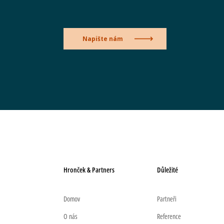
Napište nám
Hronček & Partners
Důležité
Domov
Partneři
O nás
Reference