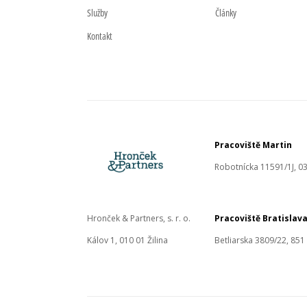
Služby
Články
Kontakt
Pracoviště Martin
Robotnícka 11591/1J, 03
Hronček & Partners, s. r. o.
Pracoviště Bratislav
Kálov 1, 010 01 Žilina
Betliarska 3809/22, 851