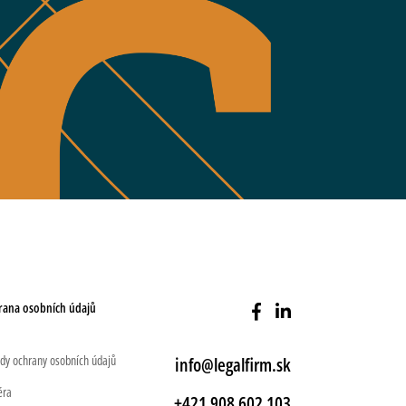
rana osobních údajů
dy ochrany osobních údajů
info@legalfirm.sk
éra
+421 908 602 103