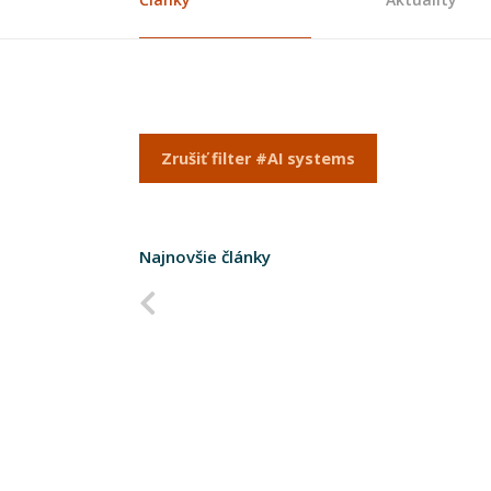
Zrušiť filter #AI systems
Najnovšie články
Predchádzajúca strana