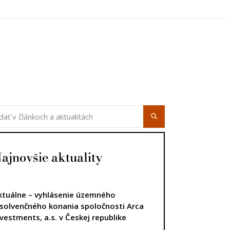
úca strana
ajnovšie aktuality
ktuálne – vyhlásenie územného
nsolvenčného konania spoločnosti Arca
nvestments, a.s. v Českej republike