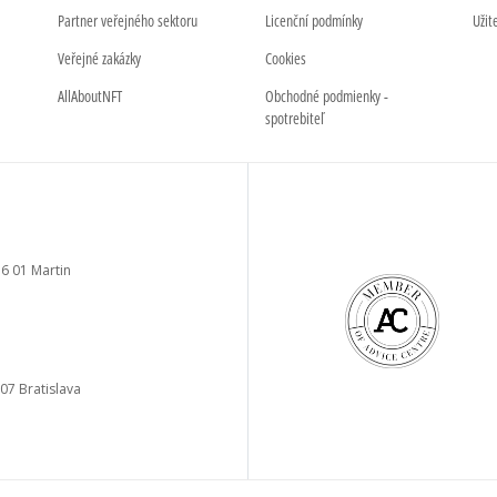
Partner veřejného sektoru
Licenční podmínky
Užit
Veřejné zakázky
Cookies
AllAboutNFT
Obchodné podmienky -
spotrebiteľ
6 01 Martin
a
 07 Bratislava