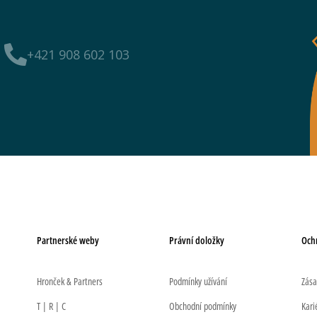
+421 908 602 103
Partnerské weby
Právní doložky
Och
Hronček & Partners
Podmínky užívání
Zása
T | R | C
Obchodní podmínky
Kari