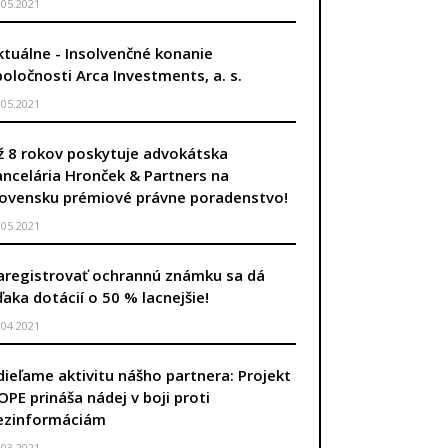
.05.2021
ktuálne - Insolvenčné konanie
poločnosti Arca Investments, a. s.
.05.2021
ž 8 rokov poskytuje advokátska
ancelária Hronček & Partners na
lovensku prémiové právne poradenstvo!
.05.2021
aregistrovať ochrannú známku sa dá
ďaka dotácií o 50 % lacnejšie!
.04.2021
dieľame aktivitu nášho partnera: Projekt
OPE prináša nádej v boji proti
ezinformáciám
.03.2021