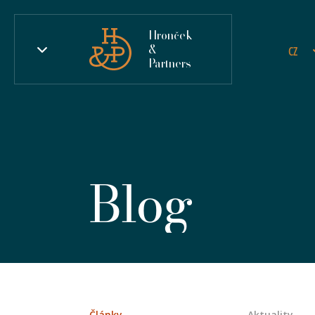
Hronček
&
CZ
Partners
Blog
Články
Aktuality