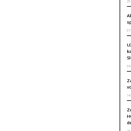
20
A
s
07
U
k
S
04
Z
v
14
Z
H
d
29