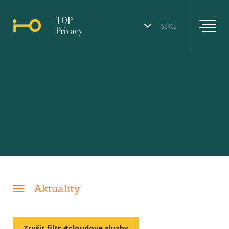
TOP
SEKCE
Privacy
Aktuality
Zrušit filtr #cloudove sluzby