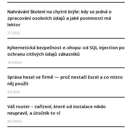
Nahrávání školení na chytré brýle: kdy se jedná o
zpracování osobních údajů a jaké povinnosti má
lektor
7.7.2026
Kybernetická bezpečnost e-shopu: od SQL injection po
ochranu citlivých údajů zákazníků
18.6.2026
Správa hesel ve firmě — proč nestačí Excel a co místo
něj použít
4.6.2026
Váš router – zařízení, které od instalace nikdo
neupravil, a útočník to ví
28.4.2026