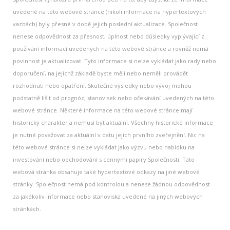
uvedené na této webové stránce (nikoli informace na hypertextových
vazbách) byly přesné v době jejich poslední aktualizace. Společnost
nenese odpovědnost za přesnost, úplnost nebo důsledky vyplývající z
používání informací uvedených na této webové stránce a rovněž nemá
povinnost je aktualizovat. Tyto informace si nelze vykládat jako rady nebo
doporučení, na jejichž základě byste měli nebo neměli provádět
rozhodnutí nebo opatření. Skutečné výsledky nebo vývoj mohou
podstatně lišit od prognóz, stanovisek nebo očekávání uvedených na této
webové stránce. Některé informace na této webové stránce mají
historický charakter a nemusí být aktuální. Všechny historické informace
je nutné považovat za aktuální v datu jejich prvního zveřejnění. Nic na
této webové stránce si nelze vykládat jako výzvu nebo nabídku na
investování nebo obchodování s cennými papíry Společnosti. Tato
webová stránka obsahuje také hypertextové odkazy na jiné webové
stránky. Společnost nemá pod kontrolou a nenese žádnou odpovědnost
za jakékoliv informace nebo stanoviska uvedené na jiných webových
stránkách.