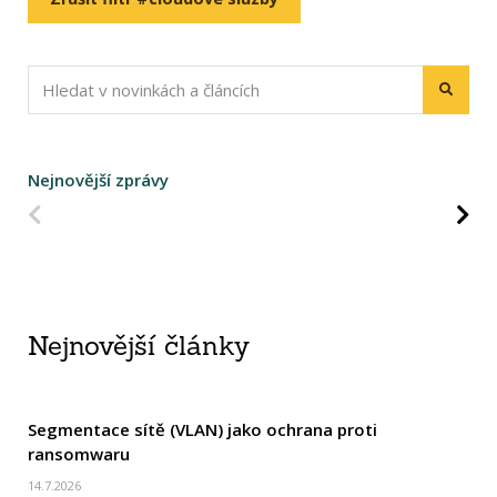
Nejnovější zprávy
Predchádzajúca strana
Na
Nejnovější články
Segmentace sítě (VLAN) jako ochrana proti
ransomwaru
14.7.2026