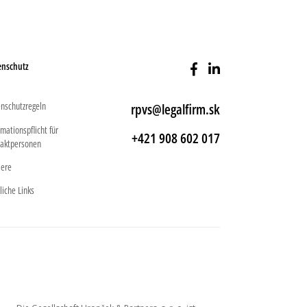
enschutz
nschutzregeln
rpvs@legalfirm.sk
rmationspflicht für
+421 908 602 017
aktpersonen
iere
liche Links