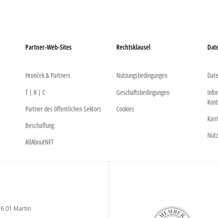
Partner-Web-Sites
Rechtsklausel
Dat
Hronček & Partners
Nutzungsbedingungen
Date
T | R | C
Geschäftsbedingungen
Info
Kont
Partner des öffentlichen Sektors
Cookies
Karr
Beschaffung
Nütz
AllAboutNFT
6 01 Martin