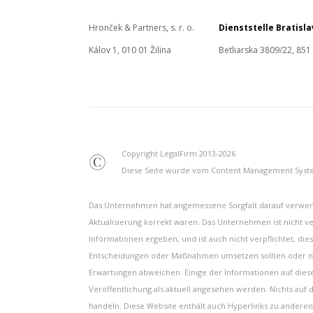
Hronček & Partners, s. r. o.
Dienststelle Bratisl
Kálov 1, 010 01 Žilina
Betliarska 3809/22, 851
Copyright LegalFirm 2013-2026
©
Diese Seite wurde vom Content Management Syste
Das Unternehmen hat angemessene Sorgfalt darauf verwendet
Aktualisierung korrekt waren. Das Unternehmen ist nicht ve
Informationen ergeben, und ist auch nicht verpflichtet, di
Entscheidungen oder Maßnahmen umsetzen sollten oder nic
Erwartungen abweichen. Einige der Informationen auf diese
Veröffentlichung als aktuell angesehen werden. Nichts auf
handeln. Diese Website enthält auch Hyperlinks zu anderen