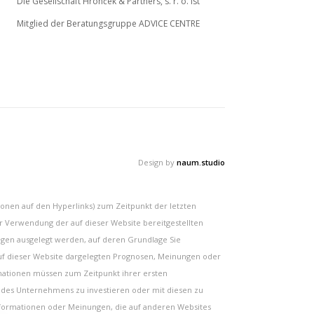
Die Gesellschaft Hronček & Partners, s. r. o. ist
Mitglied der Beratungsgruppe ADVICE CENTRE
Design by
naum.studio
ionen auf den Hyperlinks) zum Zeitpunkt der letzten
der Verwendung der auf dieser Website bereitgestellten
lungen ausgelegt werden, auf deren Grundlage Sie
uf dieser Website dargelegten Prognosen, Meinungen oder
ormationen müssen zum Zeitpunkt ihrer ersten
re des Unternehmens zu investieren oder mit diesen zu
Informationen oder Meinungen, die auf anderen Websites