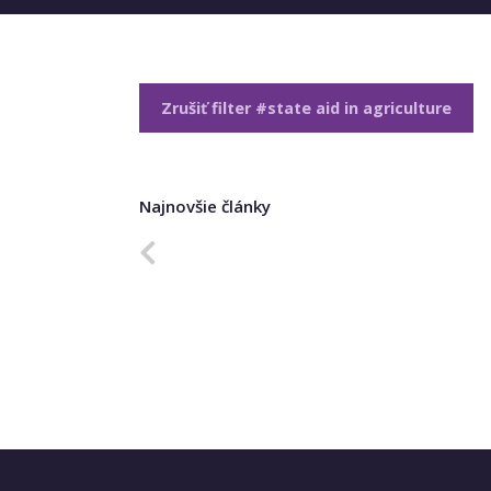
Zrušiť filter #state aid in agriculture
Najnovšie články
Predchádzajúca strana