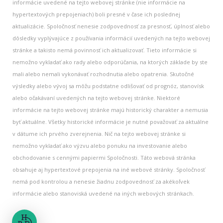
informácie uvedené na tejto webovej stránke (nie informácie na
hypertextových prepojeniach) boli presné v čase ich poslednej
aktualizácie. Spoločnosť nenesie zodpovednosť za presnosť, úplnosť alebo
dôsledky vyplývajúce z používania informácií uvedených na tejto webovej
stránke a takisto nemá povinnosť ich aktualizovať. Tieto informácie si
nemožno vykladať ako rady alebo odporúčania, na ktorých základe by ste
mali alebo nemali vykonávať rozhodnutia alebo opatrenia. Skutočné
výsledky alebo vývoj sa môžu podstatne odlišovať od prognóz, stanovísk
alebo očakávaní uvedených na tejto webovej stránke. Niektoré
informácie na tejto webovej stránke majú historický charakter a nemusia
byť aktuálne. Všetky historické informácie je nutné považovať za aktuálne
v dátume ich prvého zverejnenia. Nič na tejto webovej stránke si
nemožno vykladať ako výzvu alebo ponuku na investovanie alebo
obchodovanie s cennými papiermi Spoločnosti. Táto webová stránka
obsahuje aj hypertextové prepojenia na iné webové stránky. Spoločnosť
nemá pod kontrolou a nenesie žiadnu zodpovednosť za akékoľvek
informácie alebo stanoviská uvedené na iných webových stránkach.