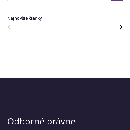
Najnovšie články
Predchádzajúca strana
Na
Odborné právne