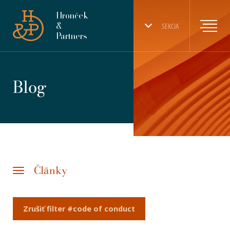
Hronček
&
SEKCIA
Partners
Blog
Články
Zrušiť filter #code of conduct