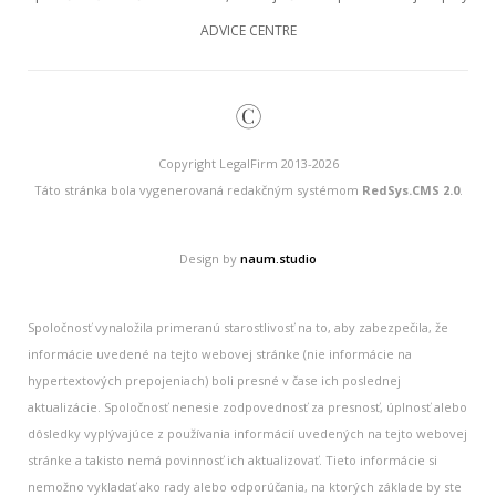
ADVICE CENTRE
©
Copyright LegalFirm 2013-2026
Táto stránka bola vygenerovaná redakčným systémom
RedSys.CMS 2.0
.
Design by
naum.studio
Spoločnosť vynaložila primeranú starostlivosť na to, aby zabezpečila, že
informácie uvedené na tejto webovej stránke (nie informácie na
hypertextových prepojeniach) boli presné v čase ich poslednej
aktualizácie. Spoločnosť nenesie zodpovednosť za presnosť, úplnosť alebo
dôsledky vyplývajúce z používania informácií uvedených na tejto webovej
stránke a takisto nemá povinnosť ich aktualizovať. Tieto informácie si
nemožno vykladať ako rady alebo odporúčania, na ktorých základe by ste