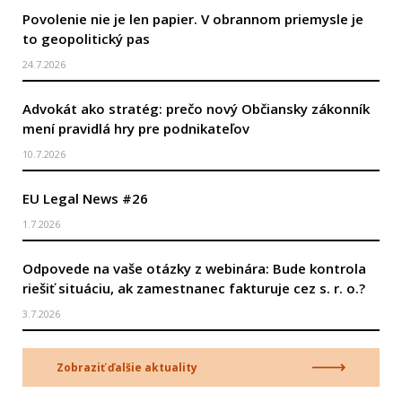
Povolenie nie je len papier. V obrannom priemysle je
to geopolitický pas
24.7.2026
Advokát ako stratég: prečo nový Občiansky zákonník
mení pravidlá hry pre podnikateľov
10.7.2026
EU Legal News #26
1.7.2026
Odpovede na vaše otázky z webinára: Bude kontrola
riešiť situáciu, ak zamestnanec fakturuje cez s. r. o.?
3.7.2026
Zobraziť ďalšie aktuality