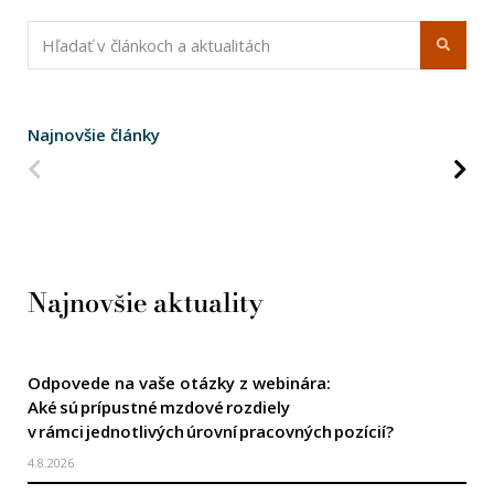
Najnovšie články
Predchádzajúca strana
Na
Najnovšie aktuality
Odpovede na vaše otázky z webinára:
Aké sú prípustné mzdové rozdiely
v rámci jednotlivých úrovní pracovných pozícií?
4.8.2026