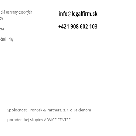
idlá ochrany osobných
info@legalfirm.sk
ov
+421 908 602 103
éra
očné linky
Spoločnosť Hronček & Partners, s. r. o. je členom
poradenskej skupiny ADVICE CENTRE