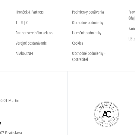
Hronček & Partners
Podmienky používania
Prav
údaj
T | R | C
Obchodné podmienky
Kari
Partner verejného sektora
Licenčné podmienky
Užit
Verejné obstarávanie
Cookies
AllAboutNFT
Obchodné podmienky -
spotrebiteľ
6 01 Martin
a
 07 Bratislava