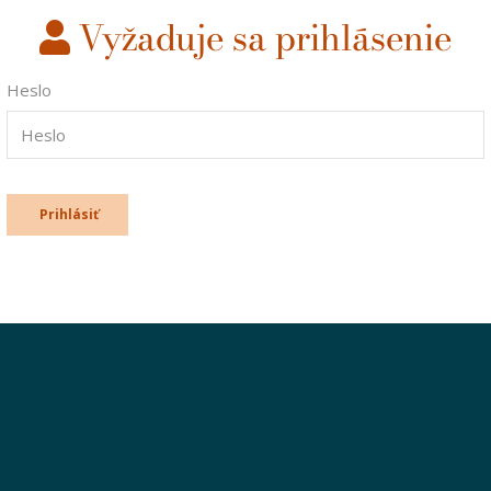
Vyžaduje sa prihlásenie
Heslo
Prihlásiť