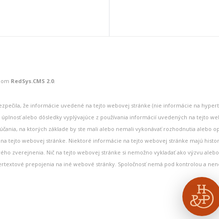
émom
RedSys.CMS 2.0
.
bezpečila, že informácie uvedené na tejto webovej stránke (nie informácie na hyper
 úplnosť alebo dôsledky vyplývajúce z používania informácií uvedených na tejto web
účania, na ktorých základe by ste mali alebo nemali vykonávať rozhodnutia alebo o
na tejto webovej stránke. Niektoré informácie na tejto webovej stránke majú histor
vého zverejnenia. Nič na tejto webovej stránke si nemožno vykladať ako výzvu ale
pertextové prepojenia na iné webové stránky. Spoločnosť nemá pod kontrolou a nen