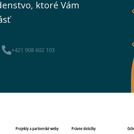
enstvo, ktoré Vám
ásť
+421 908 602 103
Projekty a partnerské weby
Právne doložky
Och