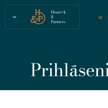
Hronček
&
SK
Partners
Prihlásen