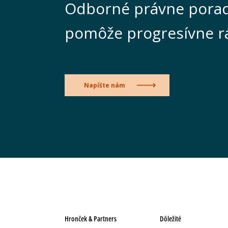
Odborné právne porad
pomôže progresívne r
Napíšte nám
Hronček & Partners
Dôležité