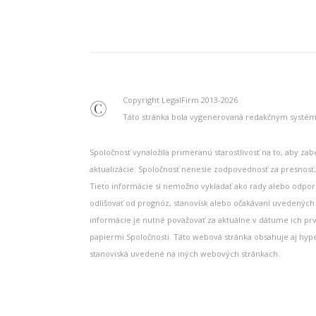
Copyright LegalFirm 2013-2026
©
Táto stránka bola vygenerovaná redakčným syst
Spoločnosť vynaložila primeranú starostlivosť na to, aby za
aktualizácie. Spoločnosť nenesie zodpovednosť za presnosť,
Tieto informácie si nemožno vykladať ako rady alebo odpor
odlišovať od prognóz, stanovísk alebo očakávaní uvedených 
informácie je nutné považovať za aktuálne v dátume ich pr
papiermi Spoločnosti. Táto webová stránka obsahuje aj hy
stanoviská uvedené na iných webových stránkach.