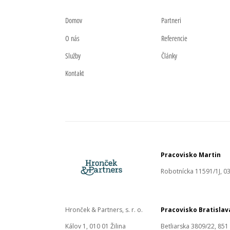
Domov
Partneri
O nás
Referencie
Služby
Články
Kontakt
Pracovisko Martin
Robotnícka 11591/1J, 03
Hronček & Partners, s. r. o.
Pracovisko Bratislav
Kálov 1, 010 01 Žilina
Betliarska 3809/22, 851