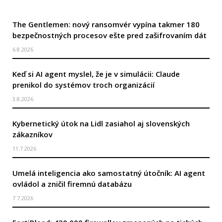
The Gentlemen: nový ransomvér vypína takmer 180
bezpečnostných procesov ešte pred zašifrovaním dát
6.8.2026
Keď si AI agent myslel, že je v simulácii: Claude
prenikol do systémov troch organizácií
3.8.2026
Kybernetický útok na Lidl zasiahol aj slovenských
zákazníkov
11.7.2026
Umelá inteligencia ako samostatný útočník: AI agent
ovládol a zničil firemnú databázu
7.7.2026