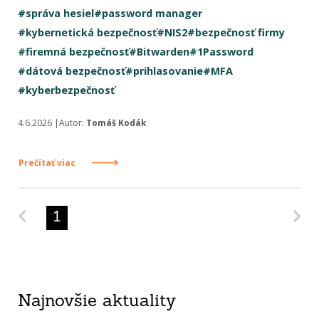
#správa hesiel
#password manager
#kybernetická bezpečnosť
#NIS2
#bezpečnosť firmy
#firemná bezpečnosť
#Bitwarden
#1Password
#dátová bezpečnosť
#prihlasovanie
#MFA
#kyberbezpečnosť
4.6.2026 |Autor:
Tomáš Kodák
Prečítať viac
Predchádzajúca strana
Na
1
Najnovšie aktuality