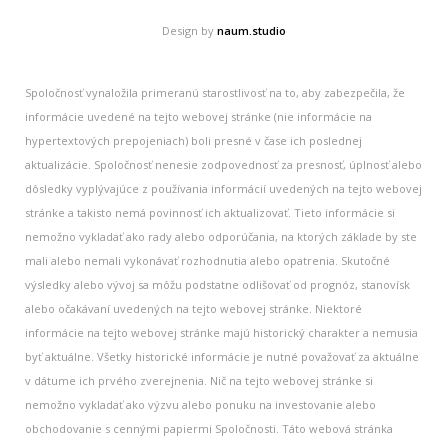
Design by
naum.studio
Spoločnosť vynaložila primeranú starostlivosť na to, aby zabezpečila, že
informácie uvedené na tejto webovej stránke (nie informácie na
hypertextových prepojeniach) boli presné v čase ich poslednej
aktualizácie. Spoločnosť nenesie zodpovednosť za presnosť, úplnosť alebo
dôsledky vyplývajúce z používania informácií uvedených na tejto webovej
stránke a takisto nemá povinnosť ich aktualizovať. Tieto informácie si
nemožno vykladať ako rady alebo odporúčania, na ktorých základe by ste
mali alebo nemali vykonávať rozhodnutia alebo opatrenia. Skutočné
výsledky alebo vývoj sa môžu podstatne odlišovať od prognóz, stanovísk
alebo očakávaní uvedených na tejto webovej stránke. Niektoré
informácie na tejto webovej stránke majú historický charakter a nemusia
byť aktuálne. Všetky historické informácie je nutné považovať za aktuálne
v dátume ich prvého zverejnenia. Nič na tejto webovej stránke si
nemožno vykladať ako výzvu alebo ponuku na investovanie alebo
obchodovanie s cennými papiermi Spoločnosti. Táto webová stránka