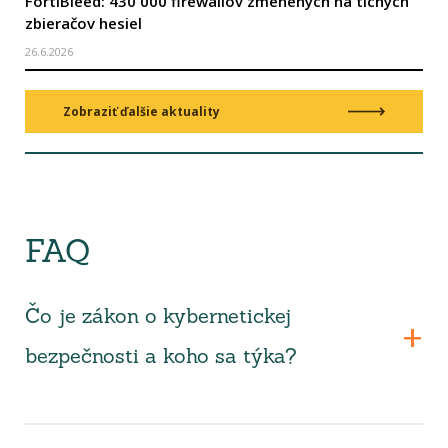
FortiBleed: 430 000 firewallov zmenených na tichých
zbieračov hesiel
26.6.2026
Zobraziť ďalšie aktuality
FAQ
Čo je zákon o kybernetickej
bezpečnosti a koho sa týka?