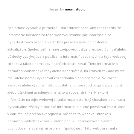
Design by
naum.studio
Spoločnosť vynaložila primeranú starostlivosť na to, aby zabezpečila, že
informácie uvedené na tejto webovej stránke (nie informácie na
hypertextových prepojeniach) boli presné v čase ich poslednej
aktualizácie. Spoločnosť nenesie zodpovednosť za presnosť, úplnosť alebo
dôsledky vyplývajúce z používania informácií uvedených na tejto webovej
stránke a takisto nemá povinnosť ich aktualizovať. Tieto informácie si
nemožno vykladať ako rady alebo odporúčania, na ktorých základe by ste
mali alebo nemali vykonávať rozhodnutia alebo opatrenia. Skutočné
výsledky alebo vývoj sa môžu podstatne odlišovať od prognóz, stanovísk
alebo očakávaní uvedených na tejto webovej stránke. Niektoré
informácie na tejto webovej stránke majú historický charakter a nemusia
byť aktuálne. Všetky historické informácie je nutné považovať za aktuálne
v dátume ich prvého zverejnenia. Nič na tejto webovej stránke si
nemožno vykladať ako výzvu alebo ponuku na investovanie alebo
obchodovanie s cennými papiermi Spoločnosti. Táto webová stránka