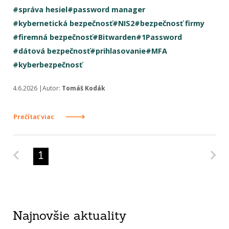
#správa hesiel
#password manager
#kybernetická bezpečnosť
#NIS2
#bezpečnosť firmy
#firemná bezpečnosť
#Bitwarden
#1Password
#dátová bezpečnosť
#prihlasovanie
#MFA
#kyberbezpečnosť
4.6.2026 |Autor:
Tomáš Kodák
Prečítať viac
Predchádzajúca strana
Na
1
Najnovšie aktuality