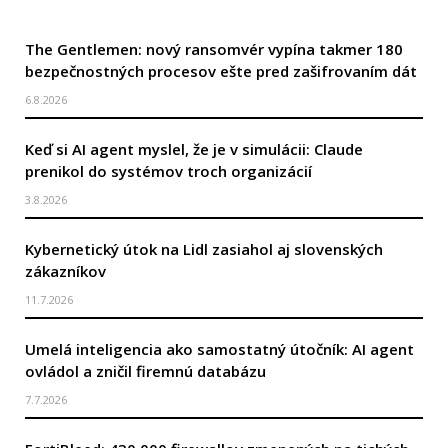
The Gentlemen: nový ransomvér vypína takmer 180
bezpečnostných procesov ešte pred zašifrovaním dát
6.8.2026
Keď si AI agent myslel, že je v simulácii: Claude
prenikol do systémov troch organizácií
3.8.2026
Kybernetický útok na Lidl zasiahol aj slovenských
zákazníkov
11.7.2026
Umelá inteligencia ako samostatný útočník: AI agent
ovládol a zničil firemnú databázu
7.7.2026