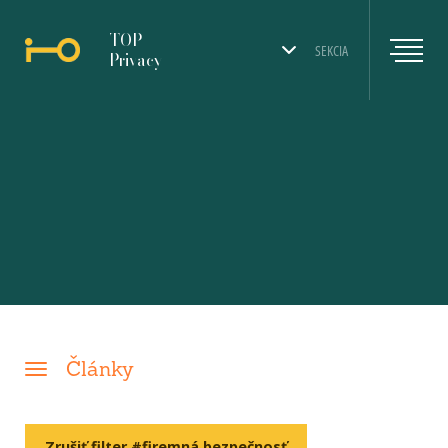
TOP
SEKCIA
Privacy
Články
Zrušiť filter #firemná bezpečnosť