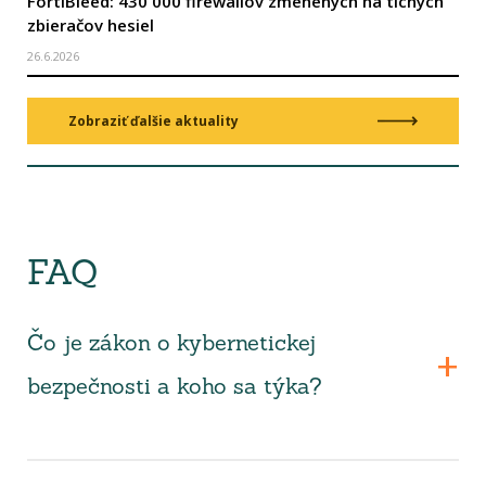
FortiBleed: 430 000 firewallov zmenených na tichých
zbieračov hesiel
26.6.2026
Zobraziť ďalšie aktuality
FAQ
Čo je zákon o kybernetickej
bezpečnosti a koho sa týka?