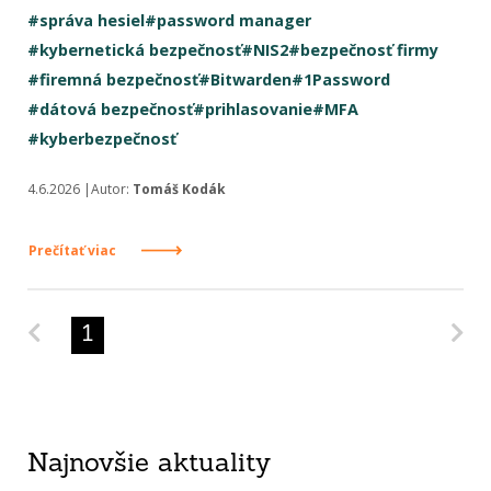
#správa hesiel
#password manager
#kybernetická bezpečnosť
#NIS2
#bezpečnosť firmy
#firemná bezpečnosť
#Bitwarden
#1Password
#dátová bezpečnosť
#prihlasovanie
#MFA
#kyberbezpečnosť
4.6.2026 |Autor:
Tomáš Kodák
Prečítať viac
Predchádzajúca strana
Na
1
Najnovšie aktuality