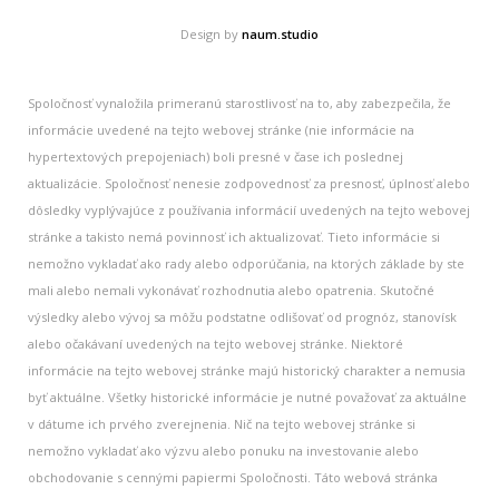
Design by
naum.studio
Spoločnosť vynaložila primeranú starostlivosť na to, aby zabezpečila, že
informácie uvedené na tejto webovej stránke (nie informácie na
hypertextových prepojeniach) boli presné v čase ich poslednej
aktualizácie. Spoločnosť nenesie zodpovednosť za presnosť, úplnosť alebo
dôsledky vyplývajúce z používania informácií uvedených na tejto webovej
stránke a takisto nemá povinnosť ich aktualizovať. Tieto informácie si
nemožno vykladať ako rady alebo odporúčania, na ktorých základe by ste
mali alebo nemali vykonávať rozhodnutia alebo opatrenia. Skutočné
výsledky alebo vývoj sa môžu podstatne odlišovať od prognóz, stanovísk
alebo očakávaní uvedených na tejto webovej stránke. Niektoré
informácie na tejto webovej stránke majú historický charakter a nemusia
byť aktuálne. Všetky historické informácie je nutné považovať za aktuálne
v dátume ich prvého zverejnenia. Nič na tejto webovej stránke si
nemožno vykladať ako výzvu alebo ponuku na investovanie alebo
obchodovanie s cennými papiermi Spoločnosti. Táto webová stránka