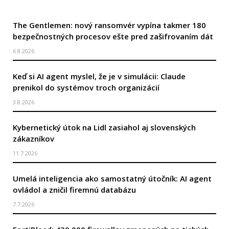
The Gentlemen: nový ransomvér vypína takmer 180
bezpečnostných procesov ešte pred zašifrovaním dát
6.8.2026
Keď si AI agent myslel, že je v simulácii: Claude
prenikol do systémov troch organizácií
3.8.2026
Kybernetický útok na Lidl zasiahol aj slovenských
zákazníkov
11.7.2026
Umelá inteligencia ako samostatný útočník: AI agent
ovládol a zničil firemnú databázu
7.7.2026