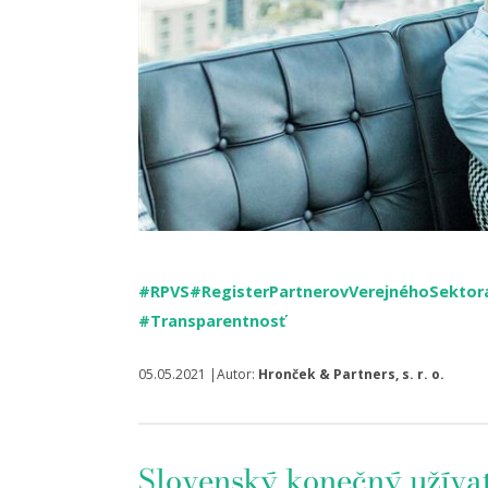
#RPVS
#RegisterPartnerovVerejnéhoSektor
#Transparentnosť
05.05.2021 |Autor:
Hronček & Partners, s. r. o.
Slovenský konečný užívat