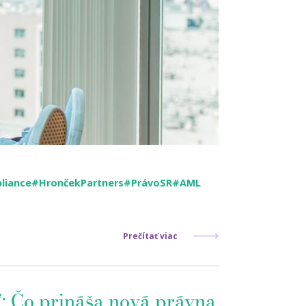
liance
#HrončekPartners
#PrávoSR
#AML
Prečítať viac
ľ: Čo prináša nová právna