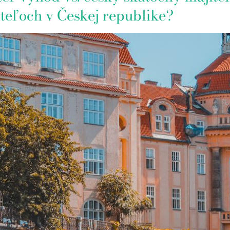
teľoch v Českej republike?