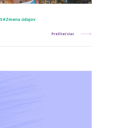
S
#Zmena údajov
Prečítať viac