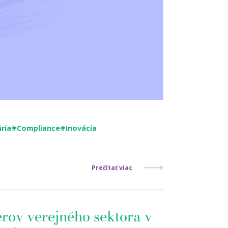
ria
#Compliance
#Inovácia
Prečítať viac
erov verejného sektora v