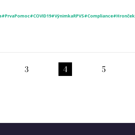
a
#PrvaPomoc
#COVID19
#VýnimkaRPVS
#Compliance
#Hronček
3
4
5