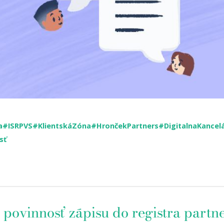
a
#ISRPVS
#KlientskáZóna
#HrončekPartners
#DigitalnaKancelá
sť
 povinnosť zápisu do registra partn