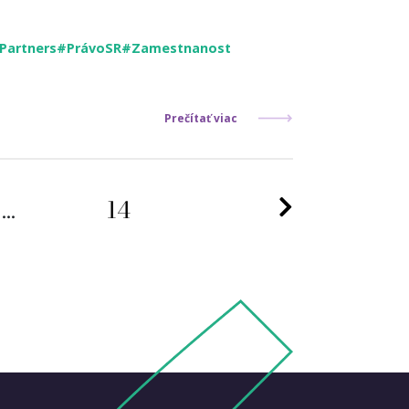
Partners
#PrávoSR
#Zamestnanost
Prečítať viac
Nasledujúc
...
14