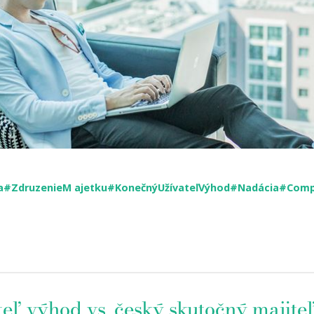
a
#ZdruzenieM ajetku
#KonečnýUžívateľVýhod
#Nadácia
#Comp
eľ výhod vs. český skutočný majite