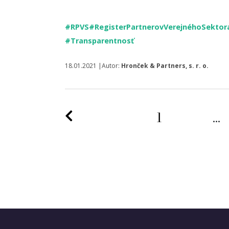
#RPVS
#RegisterPartnerovVerejnéhoSektor
#Transparentnosť
18.01.2021 |Autor:
Hronček & Partners, s. r. o.
Predchádzajúca strana
1
...