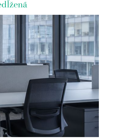
edĺžená