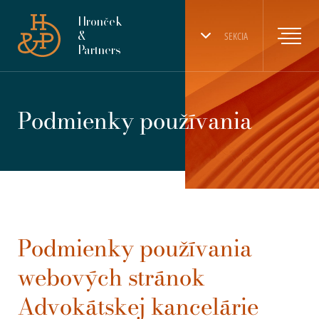
Hronček
&
SEKCIA
Partners
Podmienky používania
Podmienky používania
webových stránok
Advokátskej kancelárie