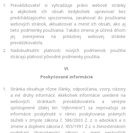
Prevádzkovateľ si vyhradzuje právo webové stránky
a akýkoľvek ich obsah kedykoľvek upravovať bez
predchádzajúceho upozornenia, zasahovať do používania
webových stránok, aktualizovať a meniť ich obsah, ako aj
tieto podmienky používania. Takáto zmena je účinná dňom
jej zverejnenia na príslušnej webovej stránke
prevádzkovateľa.
Nadobudnutím platnosti nových podmienok použitia
strácajú platnosť pôvodné podmienky použitia.
VI.
Poskytované informácie
Stránka obsahuje rôzne články, odporúčania, vzory, názory
a iné druhy informácií. Akékoľvek informácie uvedené na
webových stránkach prevádzkovateľa a verejne
sprístupnené (ďalej len
“informácie“
) sa nepovažujú za
informácie poskytnuté v rámci poskytovania právnych
služieb v zmysle zákona č. 586/2003 Z. z. o advokácii a o
zmene a doplnení zákona č. 455/1991 Z.z. o živnostenskom
podnikaní (živnostenský zákon) v znení neskorších