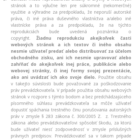
stránok a to výlučne len pre súkromné (nekomerčné)
využitie a výhradne za predpokladu, že neporuší autorské
práva, či iné práva duševného vlastníctva a/alebo iné
vlastnícke práva a za predpokladu, že na týchto
reprodukciách bude uvedená poznámka o
copyright.
Žiadnu reprodukciu akejkoľvek časti
webových stránok a ich textov či iného obsahu
nesmie užívateľ predať alebo distribuovať za účelom
obchodného zisku, ani ich nesmie upravovať alebo
zahŕňať do akejkoľvek inej práce, publikácie alebo
webovej stránky, či inej formy svojej prezentácie,
ako ani uvádzať ich ako svoje dielo.
Použitie obsahu
v takejto súvislosti bude považované za poškodzovanie
práv prevádzkovateľa. V prípade použitia obsahu webových
stránok v rozpore s týmto bodom a bez predchádzajúceho
písomného súhlasu prevádzkovateľa sa môže užívateľ
dopustiť spáchania trestného činu porušovania autorských
práv v zmysle § 283 zákona č. 300/2005 Z. z. Trestného
zákona alebo prevádzkovateľovi spôsobiť škodu, za ktorú
bude užívateľ niesť zodpovednosť v zmysle príslušných
právnych predpisov. Prevádzkovateľ sa v takom prípade