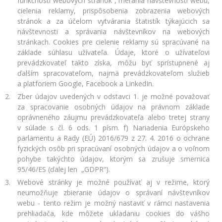
funkčnosti webových stránok , merania návštevnosti webu,
cielenia reklamy, prispôsobenia zobrazenia webových
stránok a za účelom vytvárania štatistík týkajúcich sa
návštevnosti a správania návštevníkov na webových
stránkach. Cookies pre cielenie reklamy sú spracúvané na
základe súhlasu užívateľa. Údaje, ktoré o užívateľovi
prevádzkovateľ takto získa, môžu byť sprístupnené aj
ďalším spracovateľom, najmä prevádzkovateľom služieb
a platforiem Google, Facebook a LinkedIn.
Zber údajov uvedených v odstavci 1. je možné považovať
za spracovanie osobných údajov na právnom základe
oprávneného záujmu prevádzkovateľa alebo tretej strany
v súlade s čl. 6 ods. 1 písm. f) Nariadenia Európskeho
parlamentu a Rady (EÚ) 2016/679 z 27. 4. 2016 o ochrane
fyzických osôb pri spracúvaní osobných údajov a o voľnom
pohybe takýchto údajov, ktorým sa zrušuje smernica
95/46/ES (ďalej len „GDPR“).
Webové stránky je možné používať aj v režime, ktorý
neumožňuje zbieranie údajov o správaní návštevníkov
webu - tento režim je možný nastaviť v rámci nastavenia
prehliadača, kde môžete ukladaniu cookies do vášho