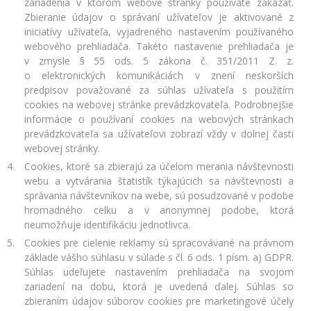
zariadenia v ktorom webové stránky používate zakázať.
Zbieranie údajov o správaní užívateľov je aktivované z
iniciatívy užívateľa, vyjadreného nastavením používaného
webového prehliadača. Takéto nastavenie prehliadača je
v zmysle § 55 ods. 5 zákona č. 351/2011 Z. z.
o elektronických komunikáciách v znení neskorších
predpisov považované za súhlas užívateľa s použitím
cookies na webovej stránke prevádzkovateľa. Podrobnejšie
informácie o používaní cookies na webových stránkach
prevádzkovateľa sa užívateľovi zobrazí vždy v dolnej časti
webovej stránky.
Cookies, ktoré sa zbierajú za účelom merania návštevnosti
webu a vytvárania štatistík týkajúcich sa návštevnosti a
správania návštevníkov na webe, sú posudzované v podobe
hromadného celku a v anonymnej podobe, ktorá
neumožňuje identifikáciu jednotlivca.
Cookies pre cielenie reklamy sú spracovávané na právnom
základe vášho súhlasu v súlade s čl. 6 ods. 1 písm. a) GDPR.
Súhlas udeľujete nastavením prehliadača na svojom
zariadení na dobu, ktorá je uvedená ďalej. Súhlas so
zbieraním údajov súborov cookies pre marketingové účely