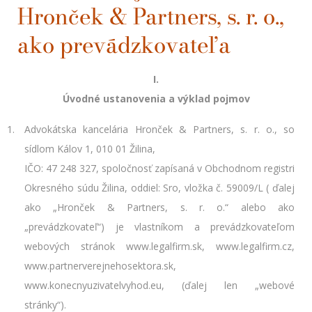
Hronček & Partners, s. r. o.,
ako prevádzkovateľa
I.
Úvodné ustanovenia a výklad pojmov
Advokátska kancelária Hronček & Partners, s. r. o., so
sídlom Kálov 1, 010 01 Žilina,
IČO: 47 248 327, spoločnosť zapísaná v Obchodnom registri
Okresného súdu Žilina, oddiel: Sro, vložka č. 59009/L ( ďalej
ako „Hronček & Partners, s. r. o.“ alebo ako
„prevádzkovateľ“) je vlastníkom a prevádzkovateľom
webových stránok www.legalfirm.sk, www.legalfirm.cz,
www.partnerverejnehosektora.sk,
www.konecnyuzivatelvyhod.eu, (ďalej len „webové
stránky“).