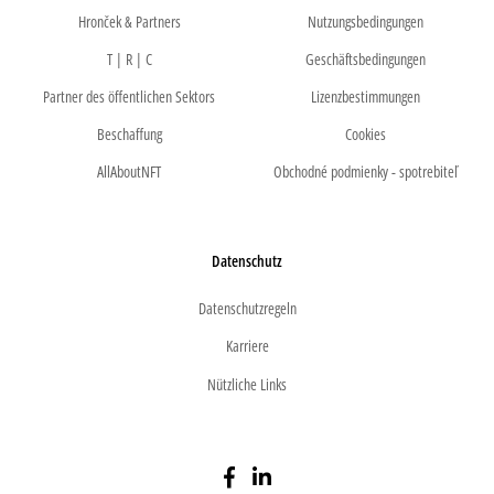
Hronček & Partners
Nutzungsbedingungen
T | R | C
Geschäftsbedingungen
Partner des öffentlichen Sektors
Lizenzbestimmungen
Beschaffung
Cookies
AllAboutNFT
Obchodné podmienky - spotrebiteľ
Datenschutz
Datenschutzregeln
Karriere
Nützliche Links