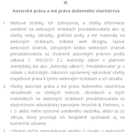
III.
Autorské práva a iné práva duševného vlastníctva
Webové stránky, ich zobrazenia, a všetky informácie
uvedené na webových stránkach prevádzkovateľa ako aj
všetky texty, obrázky, grafické prvky a iné materiály na
webových stránkach, vrátane web designu, layout
webových stránok, zdrojových kódov webových stránok
prevádzkovateľa sú chránené autorským právom podľa
zákona č. 185/2015 Z.z. Autorský zákon v platnom
znení(ďalej iba ako „Autorský zákon“). Prevádzkovateľ je v
súlade s Autorským zákonom oprávnený vykonávať všetky
majetkové práva k týmto webovým stránkam a ich obsahu.
Všetky autorské práva a iné práva duševného vlastníctva
obsiahnuté vo všetkých textoch, obrázkoch a iných
materiáloch na webových stránkach prevádzkovateľa sú
vlastníctvom advokátskej kancelárie Hronček & Partners, s.
r. o. alebo iného výslovne uvedeného vlastníka, alebo sú zo
zdroja, ktorý povoľuje ich bezplatné využívanie aj na
komerčné užívanie.
Užívateľ môže reprodukovať ukážky či úryvky z webových