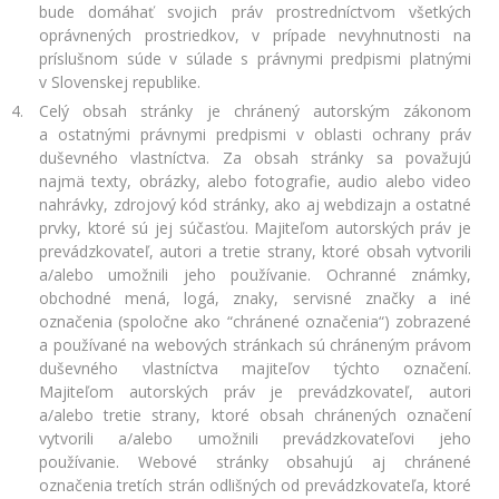
bude domáhať svojich práv prostredníctvom všetkých
oprávnených prostriedkov, v prípade nevyhnutnosti na
príslušnom súde v súlade s právnymi predpismi platnými
v Slovenskej republike.
Celý obsah stránky je chránený autorským zákonom
a ostatnými právnymi predpismi v oblasti ochrany práv
duševného vlastníctva. Za obsah stránky sa považujú
najmä texty, obrázky, alebo fotografie, audio alebo video
nahrávky, zdrojový kód stránky, ako aj webdizajn a ostatné
prvky, ktoré sú jej súčasťou. Majiteľom autorských práv je
prevádzkovateľ, autori a tretie strany, ktoré obsah vytvorili
a/alebo umožnili jeho používanie. Ochranné známky,
obchodné mená, logá, znaky, servisné značky a iné
označenia (spoločne ako “chránené označenia“) zobrazené
a používané na webových stránkach sú chráneným právom
duševného vlastníctva majiteľov týchto označení.
Majiteľom autorských práv je prevádzkovateľ, autori
a/alebo tretie strany, ktoré obsah chránených označení
vytvorili a/alebo umožnili prevádzkovateľovi jeho
používanie. Webové stránky obsahujú aj chránené
označenia tretích strán odlišných od prevádzkovateľa, ktoré