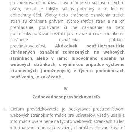
prevádzkovateľ používa a uverejňuje so súhlasom týchto
osôb, pokiaľ je takýto súhlas potrebný a to len na
dohodnutý účel. Všetky tieto chránené označenia tretích
strán sú chránené právami týchto tretích strán a na ich
prehliadanie, používanie či iné nakladanie sa tieto
podmienky používania vzťahujú v rovnakom rozsahu ako na
chránené označenia patriace
prevádzkovateľovi.
Akékoľvek použitie/zneužitie
chránených označení zobrazených na webových
stránkach, alebo v rámci ľubovoľného obsahu na
webových stránkach, s výnimkou prípadov výslovne
stanovených (umožnených) v týchto podmienkach
používania, je zakázané.
IV.
Zodpovednosť prevádzkovateľa
Cieľom prevádzkovateľa je poskytovať prostredníctvom
webových stránok informácie pre užívateľov. Všetky údaje a
informácie uverejnené na týchto webových stránkach sú len
informatívne a nemajú záväzný charakter. Prevádzkovateľ