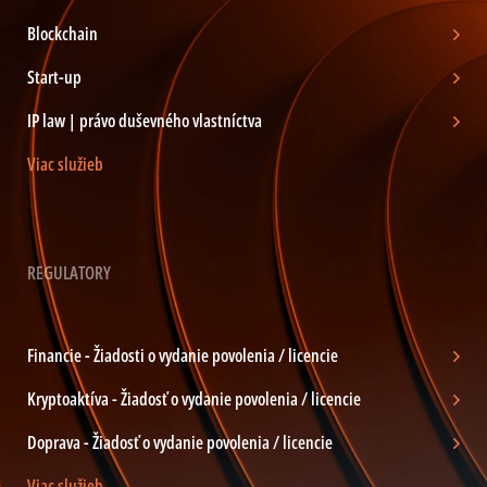
Blockchain
Start-up
IP law | právo duševného vlastníctva
Viac služieb
REGULATORY
Financie - Žiadosti o vydanie povolenia / licencie
Kryptoaktíva - Žiadosť o vydanie povolenia / licencie
Doprava - Žiadosť o vydanie povolenia / licencie
Viac služieb