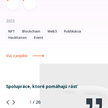
2023
NFT
Blockchain
Web3
Publikácia
Hackhaton
Event
Viac o projekte
Spolupráce, ktoré pomáhajú rásť
1
/
26
Predchádzajúci
Nasledujúci