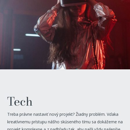
Tech
Treba právne nastaviť nový projekt? Žiadny problém. Vďaka
kreatívnemu prístupu nášho skúseného tímu sa dokážeme na
projekt komplexne a z nadhľadu tak, aby našli vždy najlepšie