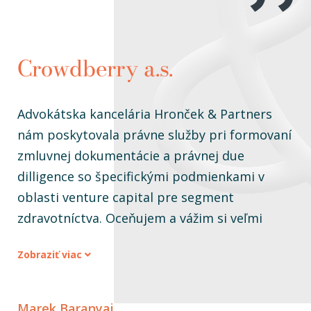
Crowdberry a.s.
Advokátska kancelária Hronček & Partners
nám poskytovala právne služby pri formovaní
zmluvnej dokumentácie a právnej due
dilligence so špecifickými podmienkami v
oblasti venture capital pre segment
zdravotníctva. Oceňujem a vážim si veľmi
profesionálny, flexibilný a ústretový prístup
Zobraziť viac
každého člena tímu Hronček & Partners
nielen pri tvorbe dokumentácie, ale aj pri
samotných rokovaniach.
Marek Baranyai