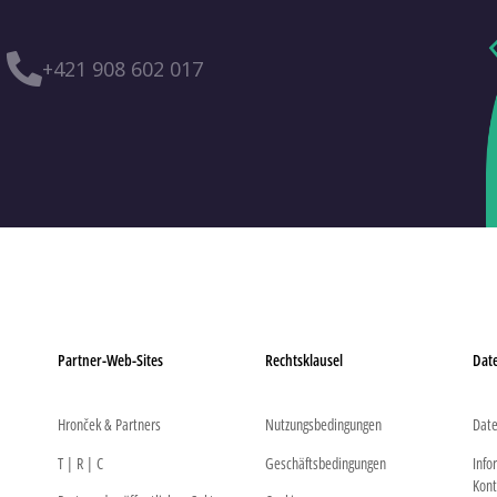
+421 908 602 017
Partner-Web-Sites
Rechtsklausel
Dat
Hronček & Partners
Nutzungsbedingungen
Date
T | R | C
Geschäftsbedingungen
Info
Kont