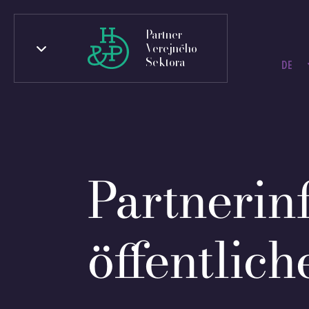
Partner
Verejného
Sektora
DE
Partnerin
öffentlic