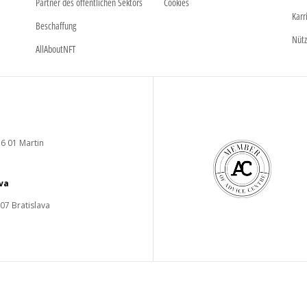
Partner des öffentlichen Sektors
Cookies
Karr
Beschaffung
Nütz
AllAboutNFT
6 01 Martin
ava
 07 Bratislava