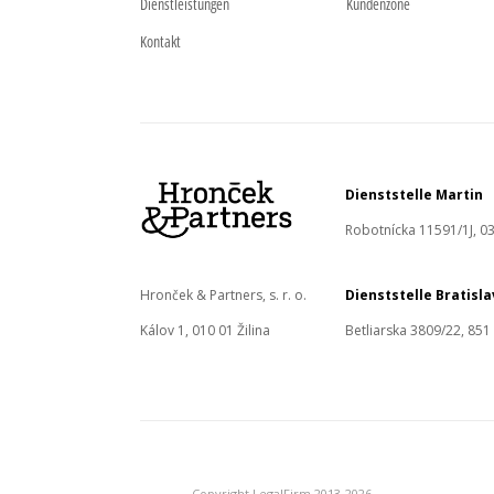
Dienstleistungen
Kundenzone
Kontakt
Dienststelle Martin
Robotnícka 11591/1J, 03
Hronček & Partners, s. r. o.
Dienststelle Bratisl
Kálov 1, 010 01 Žilina
Betliarska 3809/22, 851
Copyright LegalFirm 2013-2026