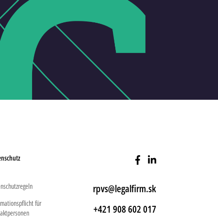
enschutz
nschutzregeln
rpvs@legalfirm.sk
rmationspflicht für
+421 908 602 017
aktpersonen