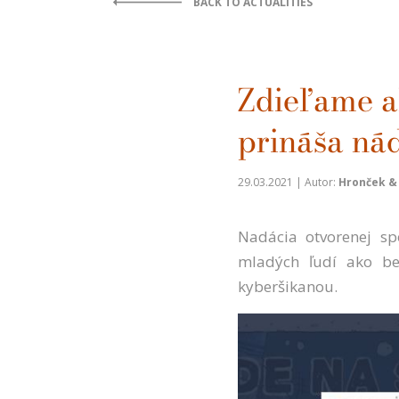
BACK TO ACTUALITIES
Zdieľame a
prináša nád
29.03.2021 | Autor:
Hronček & P
Nadácia otvorenej sp
mladých ľudí ako be
kyberšikanou.