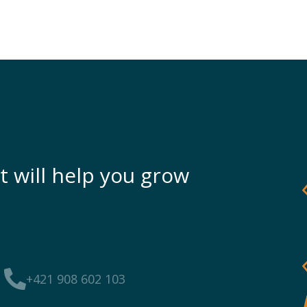
t will help you grow
+421 908 602 103