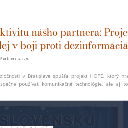
ktivitu nášho partnera: Proj
ej v boji proti dezinformáci
artners, s. r. o.
oločnosti v Bratislave spúšťa projekt HOPE, ktorý h
zpečne používať komunikačné technológie, ale aj to