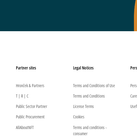
Partner sites
Legal Notices
Pers
Hronček & Partners
Terms and Conditions of Use
Pers
T | R | C
Terms and Conditions
Care
Public Sector Partner
License Terms
Usef
Public Procurement
Cookies
AllAboutNFT
Terms and conditions -
consumer