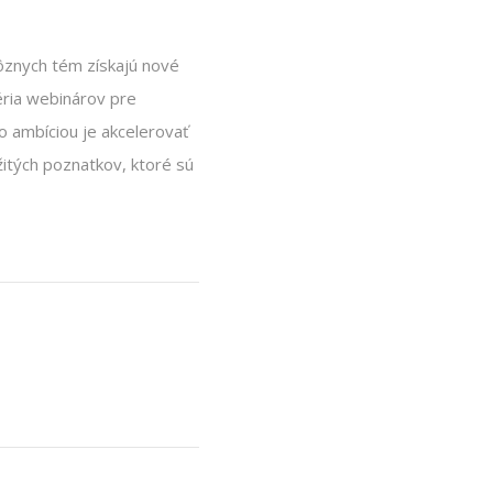
rôznych tém získajú nové
séria webinárov pre
o ambíciou je akcelerovať
žitých poznatkov, ktoré sú