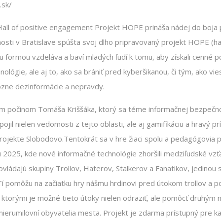
.sk/
Hall of positive engagement Projekt HOPE prináša nádej do boja 
sti v Bratislave spúšta svoj dlho pripravovaný projekt HOPE (hal
 formou vzdeláva a baví mladých ľudí k tomu, aby získali cenné 
ológie, ale aj to, ako sa brániť pred kyberšikanou, či tým, ako v
ôzne dezinformácie a nepravdy.
m počinom Tomáša Kriššáka, ktorý sa téme informačnej bezpečnos
jil nielen vedomosti z tejto oblasti, ale aj gamifikáciu a hravý pr
i projekte Slobodovo.Tentokrát sa v hre žiaci spolu a pedagógovia
u 2025, kde nové informačné technológie zhoršili medziľudské vzťa
 ovládajú skupiny Trollov, Haterov, Stalkerov a Fanatikov, jedinou 
í pomôžu na začiatku hry nášmu hrdinovi pred útokom trollov a p
, ktorými je možné tieto útoky nielen odraziť, ale pomôcť druhým 
a mierumilovní obyvatelia mesta. Projekt je zdarma prístupný pre 