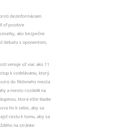
proti dezinformáciam.
l of positive
poznatky, ako bezpečne
iesť debatu s oponentom,
ti venuje už viac ako 11
ístup k vzdelávaniu, ktorý
 pozrú do fiktívneho mesta
hy a mesto rozdelili na
skupinou, ktorá ešte kladie
ozvú ho k sebe, aby sa
nájsť cestu k tomu, aby sa
každého na stránke