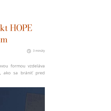
ekt HOPE
ám
3 minúty
ravou formou vzdeláva
, ako sa brániť pred