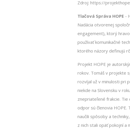
Zdroj: https://projekthope
Tlačová Správa HOPE
- 
Nadácia otvorenej spoločno
engagement), ktorý hravou
používať komunikačné techn
ktorého názory definujú r
Projekt HOPE je autorský
rokov. Tomáš v projekte spo
rozvíjal už v minulosti pr
niekde na Slovensku v rok
znepriateľené frakcie. Tie
odpor sú členovia HOPE. T
naučili spôsoby a techniky
z nich stali opäť pokojní 