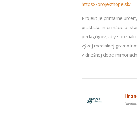
https://projekthope.sk/
.
Projekt je primárne určen
praktické informácie aj sta
pedagógov, aby spoznali m
vývoj mediálnej gramotnost
v dnešnej dobe mimoriadne
Hronč
"Kvalit