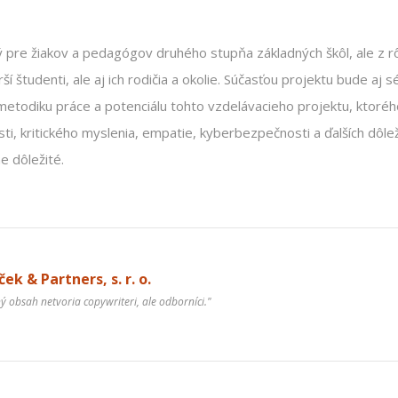
ý pre žiakov a pedagógov druhého stupňa základných škôl, ale z 
rší študenti, ale aj ich rodičia a okolie. Súčasťou projektu bude aj 
etodiku práce a potenciálu tohto vzdelávacieho projektu, ktoréh
i, kritického myslenia, empatie, kyberbezpečnosti a ďalších dôle
 dôležité.
ek & Partners, s. r. o.
ný obsah netvoria copywriteri, ale odborníci."