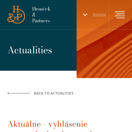
Hronček
&
DIVISION
Partners
Actualities
BACK TO ACTUALITIES
Aktuálne – vyhlásenie