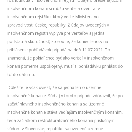
rozhodnutia v insolvenčnom registri. Údaje o prebiehajúcom
insolvenčnom konaní si môžu veritelia overiť aj v
insolvenčnom rejstříku, ktorý vedie Ministerstvo
spravodlivosti Českej republiky. Z údajov uvedených v
insolvenčnom registri vyplýva pre veriteľov aj jedna
podstatná skutočnosť, ktorou je, že koniec lehoty na
prihlásenie pohľadávok pripadá na deň 11.07.2021. To
znamená, že pokiaľ chce byť ako veriteľ v insolvenčnom
konaní pomerne uspokojený, musí si pohľadávku prihlásiť do
tohto dátumu.
Dôležité je však uviesť, že sa jedná len o územné
insolvenčné konanie. Súd aj v tomto prípade zdôraznil, že po
začatí hlavného insolvenčného konania sa územné
insolvenčné konanie stáva vedľajším insolvenčným konaním,
teda začiatkom reštrukturalizačného konania príslušným
súdom v Slovenskej republike sa uvedené územné