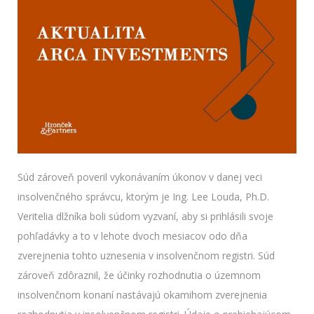
Súd zároveň poveril vykonávaním úkonov v danej veci
insolvenčného správcu, ktorým je Ing. Lee Louda, Ph.D.
Veritelia dlžníka boli súdom vyzvaní, aby si prihlásili svoje
pohľadávky a to v lehote dvoch mesiacov odo dňa
zverejnenia tohto uznesenia v insolvenčnom registri. Súd
zároveň zdôraznil, že účinky rozhodnutia o územnom
insolvenčnom konaní nastávajú okamihom zverejnenia