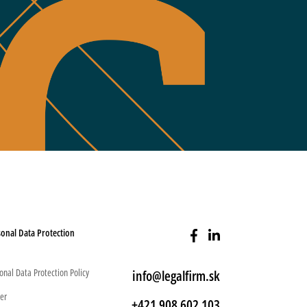
onal Data Protection
onal Data Protection Policy
info@legalfirm.sk
er
+421 908 602 103