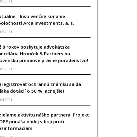
.05.2021
ktuálne - Insolvenčné konanie
poločnosti Arca Investments, a. s.
.05.2021
ž 8 rokov poskytuje advokátska
ancelária Hronček & Partners na
lovensku prémiové právne poradenstvo!
.05.2021
aregistrovať ochrannú známku sa dá
ďaka dotácií o 50 % lacnejšie!
.04.2021
dieľame aktivitu nášho partnera: Projekt
úca strana
OPE prináša nádej v boji proti
ezinformáciám
.03.2021