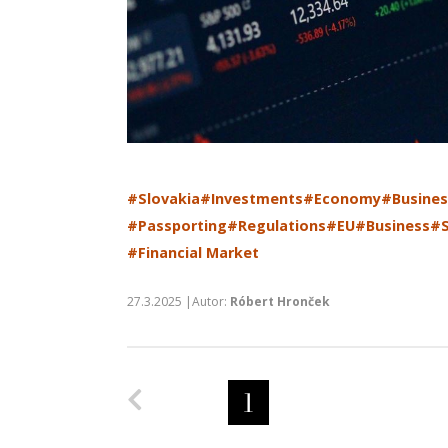
#Slovakia
#Investments
#Economy
#Busines
#Passporting
#Regulations
#EU
#Business
#S
#Financial Market
27.3.2025 |Autor:
Róbert Hronček
Predchádzajúca strana
1