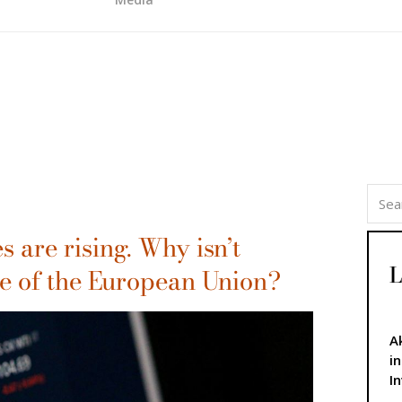
s are rising. Why isn’t
L
e of the European Union?
A
i
I