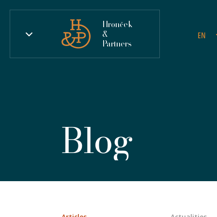
Hronček
&
EN
Partners
Blog
Articles
Actualities