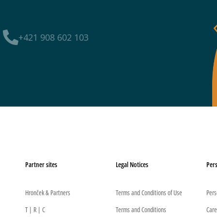
+421 908 602 103
Partner sites
Legal Notices
Pers
Hronček & Partners
Terms and Conditions of Use
Pers
T | R | C
Terms and Conditions
Care