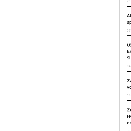
20
A
s
07
U
k
S
04
Z
v
14
Z
H
d
29