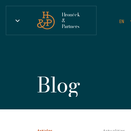
Hronček
&
EN
Partners
Blog
Articles
Actualities