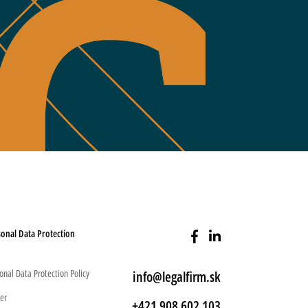
onal Data Protection
onal Data Protection Policy
info@legalfirm.sk
er
+421 908 602 103