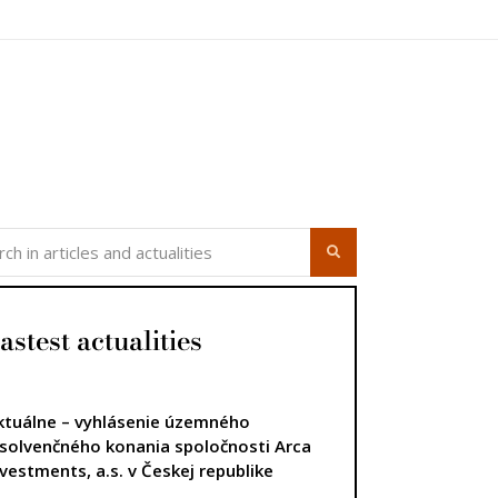
úca strana
astest actualities
ktuálne – vyhlásenie územného
nsolvenčného konania spoločnosti Arca
nvestments, a.s. v Českej republike