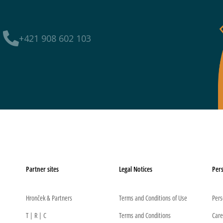
+421 908 602 103
Partner sites
Legal Notices
Pers
Hronček & Partners
Terms and Conditions of Use
Pers
T | R | C
Terms and Conditions
Care