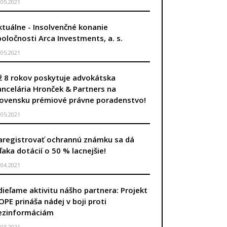
.05.2021
ktuálne - Insolvenčné konanie
poločnosti Arca Investments, a. s.
.05.2021
ž 8 rokov poskytuje advokátska
ancelária Hronček & Partners na
lovensku prémiové právne poradenstvo!
.05.2021
aregistrovať ochrannú známku sa dá
ďaka dotácií o 50 % lacnejšie!
.04.2021
dieľame aktivitu nášho partnera: Projekt
OPE prináša nádej v boji proti
ezinformáciám
.03.2021