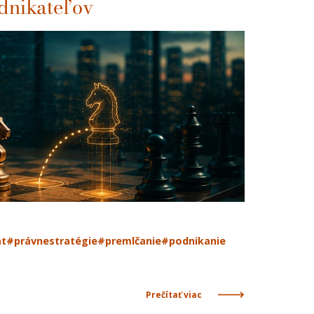
dnikateľov
t
#právnestratégie
#premlčanie
#podnikanie
Prečítať viac