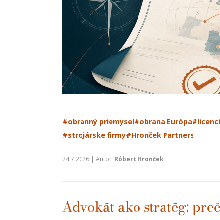
#obranný priemysel
#obrana Európa
#licenc
#strojárske firmy
#Hronček Partners
24.7.2026 | Autor:
Róbert Hronček
Advokát ako stratég: pre