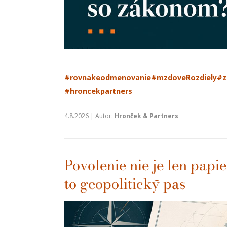
#rovnakeodmenovanie
#mzdoveRozdiely
#z
#hroncekpartners
4.8.2026 | Autor:
Hronček & Partners
Povolenie nie je len papi
to geopolitický pas