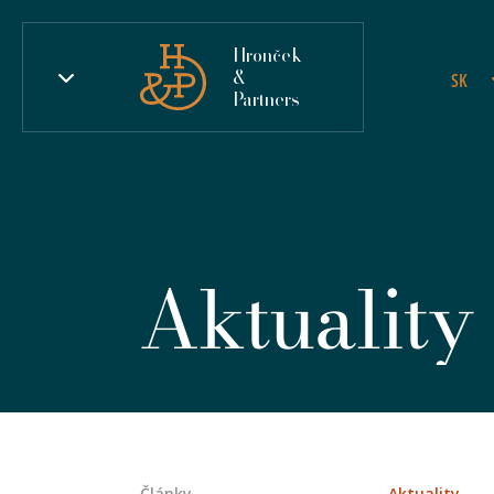
Hronček
&
SK
Partners
Aktuality
Články
Aktuality