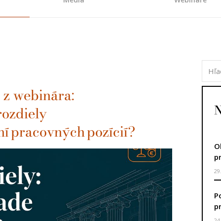
 z webinára:
N
rozdiely
ní pracovných pozícií?
O
p
29
P
p
24