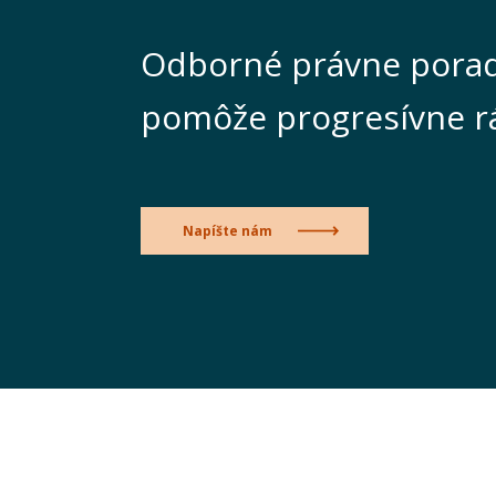
Odborné právne porad
pomôže progresívne r
Napíšte nám