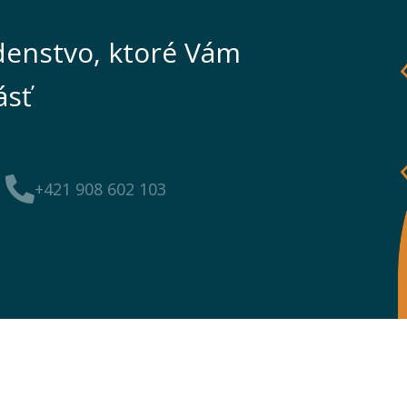
enstvo, ktoré Vám
ásť
+421 908 602 103