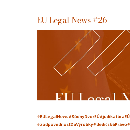
EU Legal News #26
#EULegalNews
#SúdnyDvorEÚ
#judikatúraEÚ
#zodpovednosťZaVýrobky
#dedičskéPrávo
#