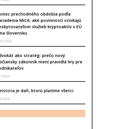
oniec prechodného obdobia podľa
ariadenia MiCA: aké povinnosti vznikajú
oskytovateľom služieb kryptoaktív v EÚ
 na Slovensku
.07.2026
dvokát ako stratég: prečo nový
bčiansky zákonník mení pravidlá hry pre
odnikateľov
.7.2026
eistota je daň, ktorú platíme všetci
.6.2026