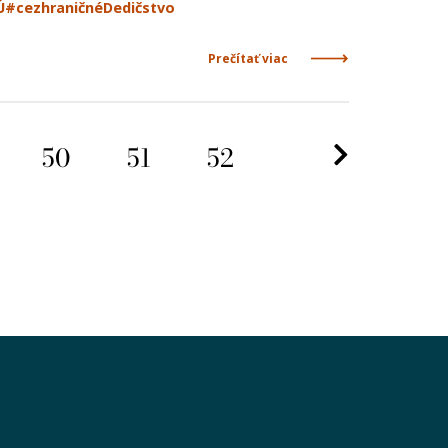
Ú
#cezhraničnéDedičstvo
Prečítať viac
Nasleduj
.
50
51
52