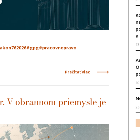
K
n
p
a
13
akon762026
#gpg
#pracovnepravo
A
O
Prečítať viac
p
10
N
er. V obrannom priemysle je
26