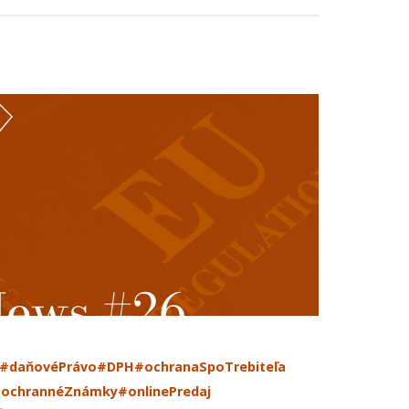
#daňovéPrávo
#DPH
#ochranaSpoTrebiteľa
ochrannéZnámky
#onlinePredaj