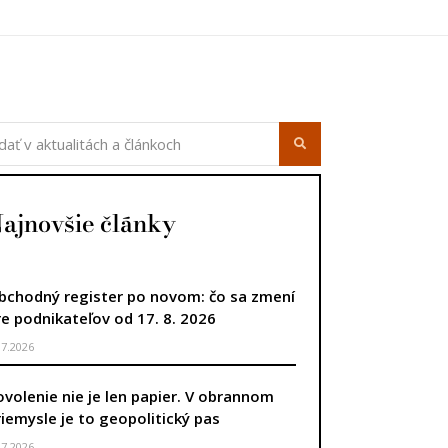
ajnovšie články
bchodný register po novom: čo sa zmení
re podnikateľov od 17. 8. 2026
.7.2026
ovolenie nie je len papier. V obrannom
riemysle je to geopolitický pas
.7.2026