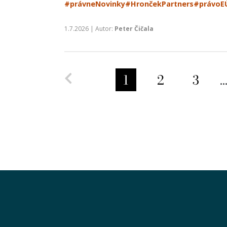
#právneNovinky
#HrončekPartners
#právoE
1.7.2026 | Autor:
Peter Čičala
Predchádzajúca strana
1
2
3
..