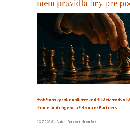
mení pravidlá hry pre po
#občianskyzákonník
#rekodifikácia
#advoká
#umeláinteligencia
#HrončekPartners
10.7.2026 | Autor:
Róbert Hronček