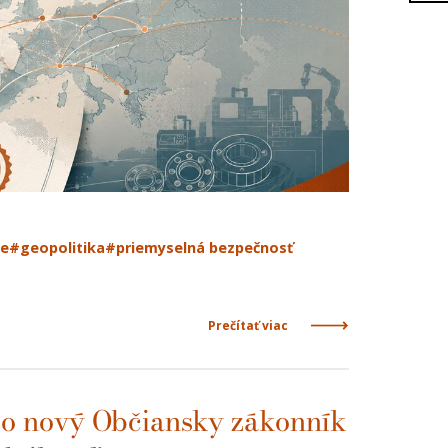
ie
#geopolitika
#priemyselná bezpečnosť
Prečítať viac
čo nový Občiansky zákonník