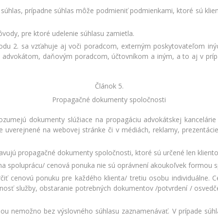
súhlas, prípadne súhlas môže podmieniť podmienkami, ktoré sú klient
ôvody, pre ktoré udelenie súhlasu zamietla.
bodu 2. sa vzťahuje aj voči poradcom, externým poskytovateľom in
advokátom, daňovým poradcom, účtovníkom a iným, a to aj v prípad
Článok 5.
Propagačné dokumenty spoločnosti
zumejú dokumenty slúžiace na propagáciu advokátskej kancelárie 
e uverejnené na webovej stránke či v médiách, reklamy, prezentáci
vujú propagačné dokumenty spoločnosti, ktoré sú určené len kliento
h na spoluprácu/ cenová ponuka nie sú oprávnení akoukoľvek formou sp
čiť cenovú ponuku pre každého klienta/ tretiu osobu individuálne. C
nosť služby, obstaranie potrebných dokumentov /potvrdení / osvedče
iou nemožno bez výslovného súhlasu zaznamenávať. V prípade súhla