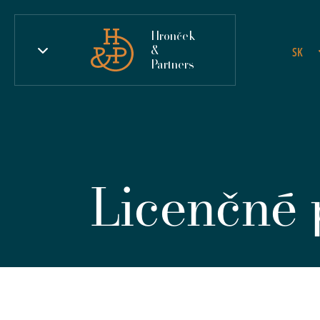
Hronček
&
SK
Partners
Licenčné