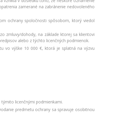
rá vznikla v dôsledku toho, že neskoré oznámenie
é opatrenia zamerané na zabránenie nedovoleného
etom ochrany spoločnosti spôsobom, ktorý viedol
zo zmluvy/dohody, na základe ktorej sa klientovi
redpisov alebo z týchto licenčných podmienok.
utu vo výške 10 000 €, ktorá je splatná na výzvu
s týmito licenčnými podmienkami.
 Dodanie predmetu ochrany sa spravuje osobitnou