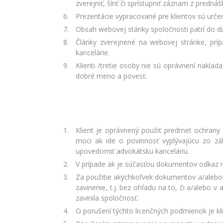
zverejniť, šíriť či sprístupniť záznam z prednáš
Prezentácie vypracované pre klientov sú urč
Obsah webovej stánky spoločnosti patrí do du
Články zverejnené na webovej stránke, prí
kancelárie.
Klienti /tretie osoby nie sú oprávnení nakl
dobré meno a povesť.
Klient je oprávnený použiť predmet ochrany 
moci ak ide o povinnosť vyplývajúcu zo zák
upovedomiť advokátsku kanceláriu.
V prípade ak je súčasťou dokumentov odkaz n
Za použitie akýchkoľvek dokumentov a/alebo
zavinenie, t.j. bez ohľadu na to, či a/alebo
zavinila spoločnosť.
O porušení týchto licenčných podmienok je kl