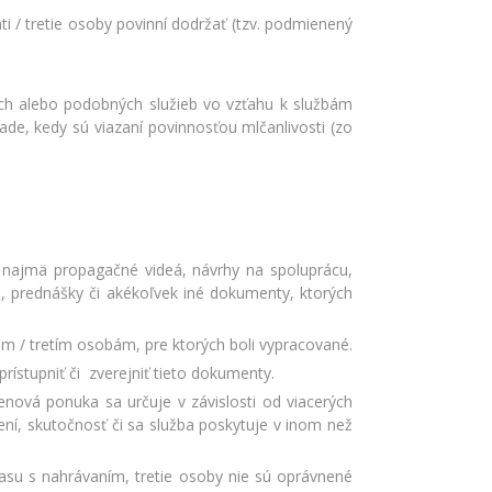
i / tretie osoby povinní dodržať (tzv. podmienený
ých alebo podobných služieb vo vzťahu k službám
e, kedy sú viazaní povinnosťou mlčanlivosti (zo
najmä propagačné videá, návrhy na spoluprácu,
e, prednášky či akékoľvek iné dokumenty, ktorých
m / tretím osobám, pre ktorých boli vypracované.
rístupniť či zverejniť tieto dokumenty.
enová ponuka sa určuje v závislosti od viacerých
ní, skutočnosť či sa služba poskytuje v inom než
su s nahrávaním, tretie osoby nie sú oprávnené