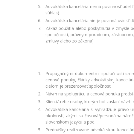
Advokátska kancelária nemá povinnosť udeliť 
súhlas).
Advokátska kancelária nie je povinná uviesť d
Zákaz použitia alebo poskytnutia v zmysle 
spoločnosti, právnym poradcom, zástupcom, 
zmluvy alebo zo zákona).
Propagačnými dokumentmi spoločnosti sa ro
cenové ponuky, články advokátskej kancelári
cieľom je prezentovať spoločnosť.
Návrh na spoluprácu a cenová ponuka predsta
Klienti/tretie osoby, ktorým bol zaslaní návr
Advokátska kancelária si vyhradzuje právo ur
okolností, akými sú časová/personálna nároč
slovenskom jazyku a pod.
Prednášky realizované advokátskou kancelár