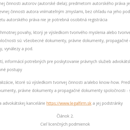
nej činnosti autorov (autorské diela); predmetom autorského práva je 
evnej činnosti autora vnímateľným zmyslami, bez ohľadu na jeho podo
u autorského práva nie je potrebná osobitná registrácia
hmotnej povahy, ktorý je výsledkom tvorivého myslenia alebo tvoriv
poločnosti sú: všeobecné dokumenty, právne dokumenty, propagačné
, vynálezy a pod.
tí, informácií potrebných pre poskytovanie právnych služieb advokáts
vné postupy
realizácie, ktoré sú výsledkom tvorivej činnosti a/alebo know-how.
umenty, právne dokumenty a propagačné dokumenty spoločnosti - s
ka advokátskej kancelárie
https://www.legalfirm.sk
a jej podstránky
Článok 2.
Cieľ licenčných podmienok