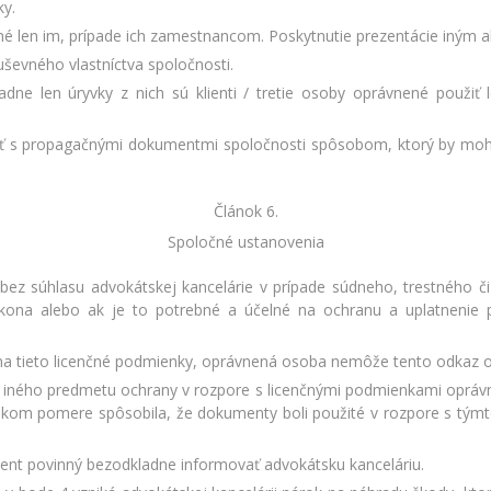
ky.
ené len im, prípade ich zamestnancom. Poskytnutie prezentácie iný
ševného vlastníctva spoločnosti.
padne len úryvky z nich sú klienti / tretie osoby oprávnené pou
adať s propagačnými dokumentmi spoločnosti spôsobom, ktorý by moh
Článok 6.
Spoločné ustanovenia
bez súhlasu advokátskej kancelárie v prípade súdneho, trestného č
ona alebo ak je to potrebné a účelné na ochranu a uplatnenie prá
a tieto licenčné podmienky, oprávnená osoba nemôže tento odkaz ods
 iného predmetu ochrany v rozpore s licenčnými podmienkami opráv
 v akom pomere spôsobila, že dokumenty boli použité v rozpore s týmt
ient povinný bezodkladne informovať advokátsku kanceláriu.