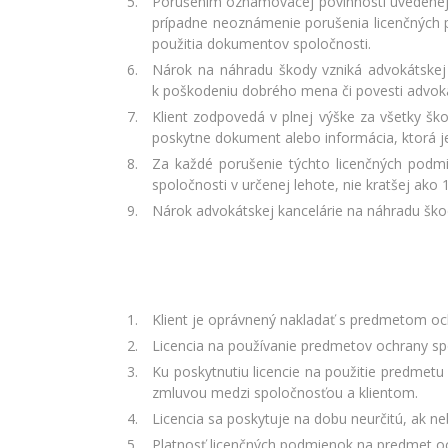
Porušením oznamovacej povinnosti uvedenej v
prípadne neoznámenie porušenia licenčných 
použitia dokumentov spoločnosti.
Nárok na náhradu škody vzniká advokátskej k
k poškodeniu dobrého mena či povesti advoká
Klient zodpovedá v plnej výške za všetky ško
poskytne dokument alebo informácia, ktorá j
Za každé porušenie týchto licenčných podmie
spoločnosti v určenej lehote, nie kratšej ako 1
Nárok advokátskej kancelárie na náhradu ško
Klient je oprávnený nakladať s predmetom och
Licencia na používanie predmetov ochrany sp
Ku poskytnutiu licencie na použitie predme
zmluvou medzi spoločnosťou a klientom.
Licencia sa poskytuje na dobu neurčitú, ak 
Platnosť licenčných podmienok na predmet o