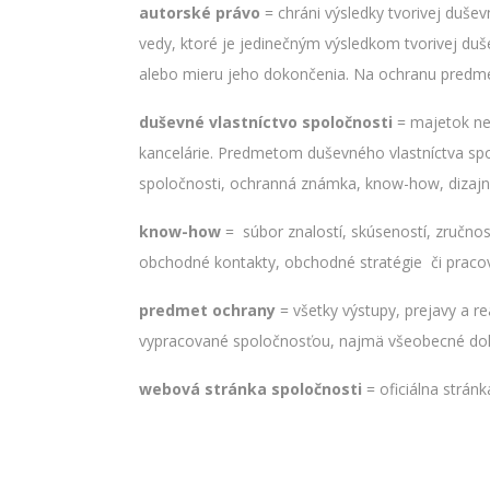
autorské právo
= chráni výsledky tvorivej dušev
vedy, ktoré je jedinečným výsledkom tvorivej duš
alebo mieru jeho dokončenia. Na ochranu predmet
duševné vlastníctvo spoločnosti
= majetok ne
kancelárie. Predmetom duševného vlastníctva s
spoločnosti, ochranná známka, know-how, dizajny
know-how
= súbor znalostí, skúseností, zručnos
obchodné kontakty, obchodné stratégie či praco
predmet ochrany
= všetky výstupy, prejavy a 
vypracované spoločnosťou, najmä všeobecné dok
webová stránka spoločnosti
= oficiálna strán