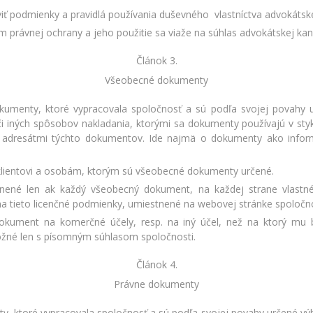
ť podmienky a pravidlá používania duševného vlastníctva advokátske
 právnej ochrany a jeho použitie sa viaže na súhlas advokátskej kanc
Článok 3.
Všeobecné dokumenty
enty, ktoré vypracovala spoločnosť a sú podľa svojej povahy ur
, či iných spôsobov nakladania, ktorými sa dokumenty používajú v 
 adresátmi týchto dokumentov. Ide najmä o dokumenty ako inform
klientovi a osobám, ktorým sú všeobecné dokumenty určené.
nené len ak každý všeobecný dokument, na každej strane vlastn
 tieto licenčné podmienky, umiestnené na webovej stránke spoločno
dokument na komerčné účely, resp. na iný účel, než na ktorý mu 
žné len s písomným súhlasom spoločnosti.
Článok 4.
Právne dokumenty
ktoré vypracovala spoločnosť a sú podľa svojej povahy určené výhrad