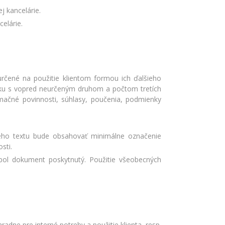
j kancelárie.
elárie.
čené na použitie klientom formou ich ďalšieho
styku s vopred neurčeným druhom a počtom tretích
ačné povinnosti, súhlasy, poučenia, podmienky
ého textu bude obsahovať minimálne označenie
sti.
bol dokument poskytnutý. Použitie všeobecných
ne pre interné potreby a použitie klienta, resp.