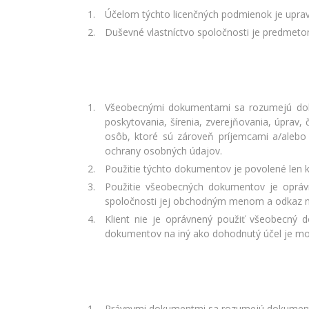
Účelom týchto licenčných podmienok je upravi
Duševné vlastníctvo spoločnosti je predmetom
Všeobecnými dokumentami sa rozumejú dokum
poskytovania, šírenia, zverejňovania, úprav
osôb, ktoré sú zároveň príjemcami a/alebo
ochrany osobných údajov.
Použitie týchto dokumentov je povolené len 
Použitie všeobecných dokumentov je opráv
spoločnosti jej obchodným menom a odkaz na
Klient nie je oprávnený použiť všeobecný 
dokumentov na iný ako dohodnutý účel je mo
Právnymi dokumentmi sa rozumejú dokumenty, 