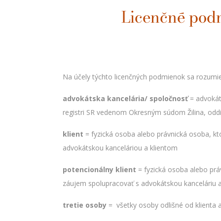
Licenčné pod
Na účely týchto licenčných podmienok sa rozumie
advokátska kancelária/ spoločnosť
= advokáts
registri SR vedenom Okresným súdom Žilina, oddie
klient
= fyzická osoba alebo právnická osoba, kt
advokátskou kanceláriou a klientom
potencionálny klient
= fyzická osoba alebo pr
záujem spolupracovať s advokátskou kanceláriu 
tretie osoby
= všetky osoby odlišné od klienta 