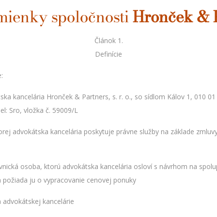
mienky spoločnosti
Hronček & Pa
Článok 1.
Definície
:
ka kancelária Hronček & Partners, s. r. o., so sídlom Kálov 1, 010 0
l: Sro, vložka č. 59009/L
orej advokátska kancelária poskytuje právne služby na základe zmluv
ávnická osoba, ktorú advokátska kancelária osloví s návrhom na spo
a požiada ju o vypracovanie cenovej ponuky
a advokátskej kancelárie