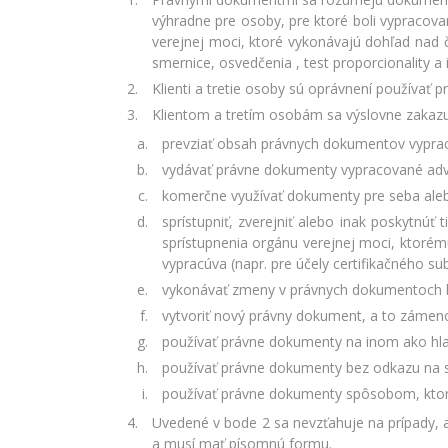
výhradne pre osoby, pre ktoré boli vypracov
verejnej moci, ktoré vykonávajú dohľad nad č
smernice, osvedčenia , test proporcionality 
Klienti a tretie osoby sú oprávnení používať
Klientom a tretím osobám sa výslovne zakazu
prevziať obsah právnych dokumentov vypra
vydávať právne dokumenty vypracované advo
komerčne využívať dokumenty pre seba alebo
sprístupniť, zverejniť alebo inak poskytn
sprístupnenia orgánu verejnej moci, ktorém
vypracúva (napr. pre účely certifikačného s
vykonávať zmeny v právnych dokumentoch b
vytvoriť nový právny dokument, a to záme
používať právne dokumenty na inom ako hlav
používať právne dokumenty bez odkazu na s
používať právne dokumenty spôsobom, ktorý
Uvedené v bode 2 sa nevzťahuje na prípady, 
a musí mať písomnú formu.