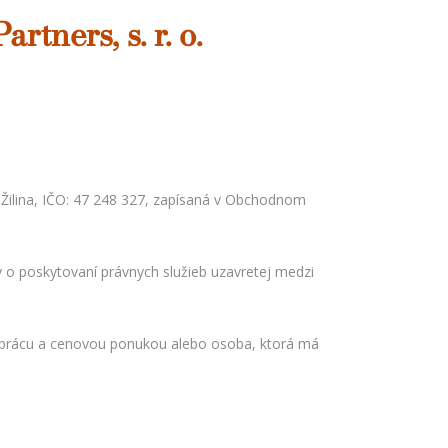
rtners, s. r. o.
1 Žilina, IČO: 47 248 327, zapísaná v Obchodnom
y o poskytovaní právnych služieb uzavretej medzi
luprácu a cenovou ponukou alebo osoba, ktorá má