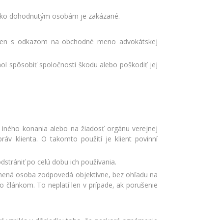
m ako dohodnutým osobám je zakázané.
žiť len s odkazom na obchodné meno advokátskej
ol spôsobiť spoločnosti škodu alebo poškodiť jej
i iného konania alebo na žiadosť orgánu verejnej
v klienta. O takomto použití je klient povinní
trániť po celú dobu ich používania.
nená osoba zodpovedá objektívne, bez ohľadu na
o článkom. To neplatí len v prípade, ak porušenie