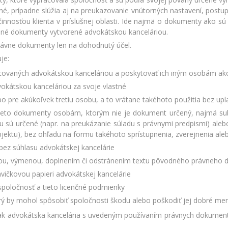
ané, prípadne slúžia aj na preukazovanie vnútorných nastavení, post
innosťou klienta v príslušnej oblasti. Ide najmä o dokumenty ako sú 
a iné dokumenty vytvorené advokátskou kanceláriou.
 právne dokumenty len na dohodnutý účel.
je:
covaných advokátskou kanceláriou a poskytovať ich iným osobám ak
kátskou kanceláriou za svoje vlastné
 pre akúkoľvek tretiu osobu, a to vrátane takéhoto použitia bez upl
úť tieto dokumenty osobám, ktorým nie je dokument určený, najmä su
u sú určené (napr. na preukázanie súladu s právnymi predpismi) ale
ubjektu), bez ohľadu na formu takéhoto sprístupnenia, zverejnenia ale
ez súhlasu advokátskej kancelárie
nou, výmenou, doplnením či odstránením textu pôvodného právneho 
ičkovou papieri advokátskej kancelárie
poločnosť a tieto licenčné podmienky
 by mohol spôsobiť spoločnosti škodu alebo poškodiť jej dobré me
ak advokátska kancelária s uvedeným používaním právnych dokumento