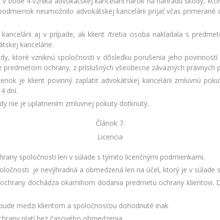
 bode 4 vzniká advokátskej kancelárii nárok na náhradu škody, kto
podmienok neumožnilo advokátskej kancelárii prijať včas primeran
ancelárii aj v prípade, ak klient /tretia osoba nakladala s predm
tskej kancelárie.
dy, ktoré vzniknú spoločnosti v dôsledku porušenia jeho povinností 
e predmetom ochrany, z príslušných všeobecne záväzných právnych p
nok je klient povinný zaplatiť advokátskej kancelárii zmluvnú pok
4 dní.
dy nie je uplatnením zmluvnej pokuty dotknutý.
Článok 7.
Licencia
rany spoločnosti len v súlade s týmito licenčnými podmienkami.
oločnosti je nevýhradná a obmedzená len na účel, ktorý je v súlade 
tu ochrany dochádza okamihom dodania predmetu ochrany klientovi.
nebude medzi klientom a spoločnosťou dohodnuté inak
chrany platí bez časového obmedzenia