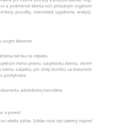
upov a podmienok klienta voči príslušným orgánom
zmluvy, posudky, stanoviská, vyjadrenia, analýzy,
o svojím klientom
atnenia nároku na odplatu
bjektom mimo právnu subjektivitu klienta, okrem
bo inému subjektu, pre účely ktorého sa dokument
bo poskytnutia
dokumentu advokátskej kancelárie
no a povesť
v udelila súhlas. Súhlas musí byť udelený vopred