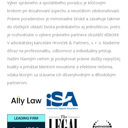
Výber správneho a spoľahlivého poradcu je kľúčovým
krokom pri dosahovaní úspechu a neustálom zdokonaľovaní.
Právne poradenstvo je mimoriadne široké a zasahuje takmer
do všetkých oblastí života podnikateľov aj jednotlivcov, preto
je rozhodnutie o výbere právneho partnera obzvlášť dôležité.
V advokátskej kancelárii Hronček & Partners, s. r. o. kladieme
dôraz na profesionalitu, odbornosť a individuálny prístup.
Naším hlavným cieľom je poskytovať právne služby najvyššej
kvality a prinášať klientom inovatívne a efektívne riešenia,
vďaka ktorým sa stávame ich dôveryhodným a dlhodobým
partnerom.