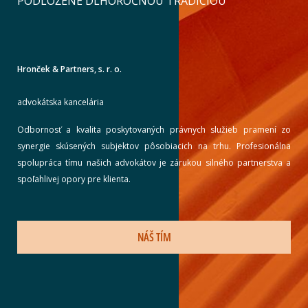
PODLOŽENÉ DLHOROČNOU TRADÍCIOU
Hronček & Partners, s. r. o.
advokátska kancelária
Odbornosť a kvalita poskytovaných právnych služieb pramení zo
synergie skúsených subjektov pôsobiacich na trhu. Profesionálna
spolupráca tímu našich advokátov je zárukou silného partnerstva a
spoľahlivej opory pre klienta.
NÁŠ TÍM