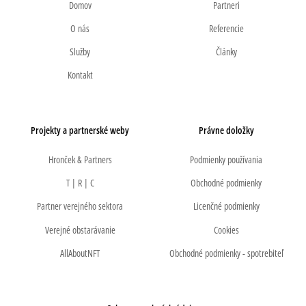
Domov
Partneri
O nás
Referencie
Služby
Články
Kontakt
Projekty a partnerské weby
Právne doložky
Hronček & Partners
Podmienky používania
T | R | C
Obchodné podmienky
Partner verejného sektora
Licenčné podmienky
Verejné obstarávanie
Cookies
AllAboutNFT
Obchodné podmienky - spotrebiteľ