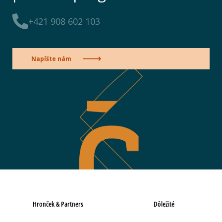
+421 908 602 103
Napíšte nám
Hronček & Partners
Dôležité