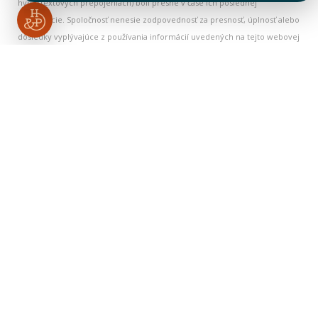
hypertextových prepojeniach) boli presné v čase ich poslednej
aktualizácie. Spoločnosť nenesie zodpovednosť za presnosť, úplnosť alebo
dôsledky vyplývajúce z používania informácií uvedených na tejto webovej
stránke a takisto nemá povinnosť ich aktualizovať. Tieto informácie si
nemožno vykladať ako rady alebo odporúčania, na ktorých základe by ste
mali alebo nemali vykonávať rozhodnutia alebo opatrenia. Skutočné
výsledky alebo vývoj sa môžu podstatne odlišovať od prognóz, stanovísk
alebo očakávaní uvedených na tejto webovej stránke. Niektoré
informácie na tejto webovej stránke majú historický charakter a nemusia
byť aktuálne. Všetky historické informácie je nutné považovať za aktuálne
v dátume ich prvého zverejnenia. Nič na tejto webovej stránke si
nemožno vykladať ako výzvu alebo ponuku na investovanie alebo
obchodovanie s cennými papiermi Spoločnosti. Táto webová stránka
obsahuje aj hypertextové prepojenia na iné webové stránky. Spoločnosť
nemá pod kontrolou a nenesie žiadnu zodpovednosť za akékoľvek
informácie alebo stanoviská uvedené na iných webových stránkach.