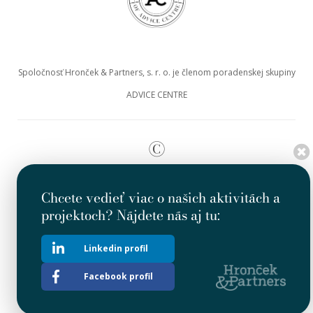
Spoločnosť Hronček & Partners, s. r. o. je členom poradenskej skupiny
ADVICE CENTRE
©
Copyright LegalFirm 2013-2026
Chcete vedieť viac o našich aktivitách a
Táto stránka bola vygenerovaná redakčným systémom
RedSys.CMS 2.0
.
projektoch? Nájdete nás aj tu:
Design by
naum.studio
Linkedin profil
Facebook profil
Spoločnosť vynaložila primeranú starostlivosť na to, aby zabezpečila, že
informácie uvedené na tejto webovej stránke (nie informácie na