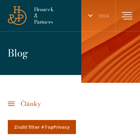
Hronček
&
SEKCIA
Partners
Blog
Články
Zrušiť filter #TopPrivacy