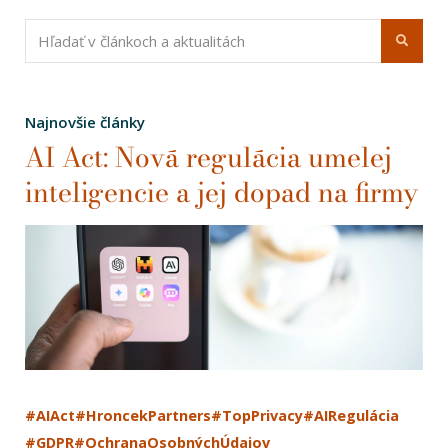
Najnovšie články
AI Act: Nová regulácia umelej
inteligencie a jej dopad na firmy
#AIAct
#HroncekPartners
#TopPrivacy
#AIRegulácia
#GDPR
#OchranaOsobnýchÚdajov