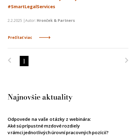
#SmartLegalServices
2.2.2025 |Autor:
Hronček & Partners
Prečítať viac
Predchádzajúca strana
Na
1
Najnovšie aktuality
Odpovede na vaše otázky z webinára:
Aké sú prípustné mzdové rozdiely
v rámci jednotlivých úrovní pracovných pozícií?