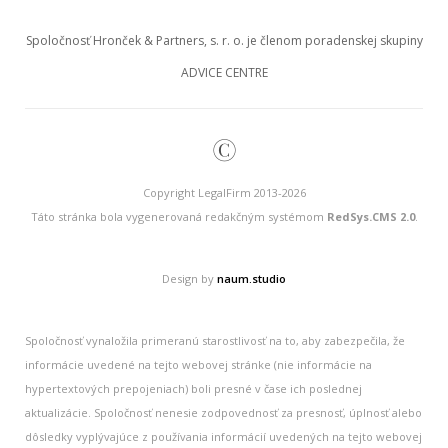
Spoločnosť Hronček & Partners, s. r. o. je členom poradenskej skupiny
ADVICE CENTRE
©
Copyright LegalFirm 2013-2026
Táto stránka bola vygenerovaná redakčným systémom
RedSys.CMS 2.0
.
Design by
naum.studio
Spoločnosť vynaložila primeranú starostlivosť na to, aby zabezpečila, že
informácie uvedené na tejto webovej stránke (nie informácie na
hypertextových prepojeniach) boli presné v čase ich poslednej
aktualizácie. Spoločnosť nenesie zodpovednosť za presnosť, úplnosť alebo
dôsledky vyplývajúce z používania informácií uvedených na tejto webovej