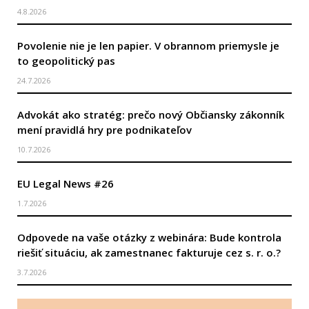
4.8.2026
Povolenie nie je len papier. V obrannom priemysle je
to geopolitický pas
24.7.2026
Advokát ako stratég: prečo nový Občiansky zákonník
mení pravidlá hry pre podnikateľov
10.7.2026
EU Legal News #26
1.7.2026
Odpovede na vaše otázky z webinára: Bude kontrola
riešiť situáciu, ak zamestnanec fakturuje cez s. r. o.?
3.7.2026