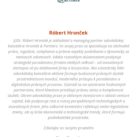
Róbert Hronček
JUDr. Róbert Hronček je zakladateľ a managing partner advokátskej
kancelárie Hronček & Partners. Vo svojej praxi sa špecializuje na obchodné
právo, regulácie, compliance a právne aspekty podnikania v dynamicky sa
meniacich odvetviach. Vďaka rozsiahlym skúsenostiam poskytuje
strategické poradenstvo firmám všetkých veľkostí – od inovatívnych
startupov až po etablované firmy a korporácie. Ako vizionársky líder
advokátskej kancelárie aktívne formuje budúcnosť právnych služieb
prostredníctvom inovácií, moderného prístupu k poradenstvu a
digitalizácie právnych procesov. Sústredí sa na vytváranie hodnotných
partnerstiev, ktoré klientom prinášajú právnu istotu a komplexnosť
služieb. Okrem advokátskej praxe je aktívnym investorom v oblasti venture
capital, kde podporuje rast a rozvoj perspektívnych technologických a
inovatívnych firiem. Jeho odborné komentáre reflektujú nielen legislatívne
zmeny, ale aj širšie ekonomické a technologické trendy, ktoré formujú
podnikateľské prostredie.
Zdieľajte so svojimi priateľmi