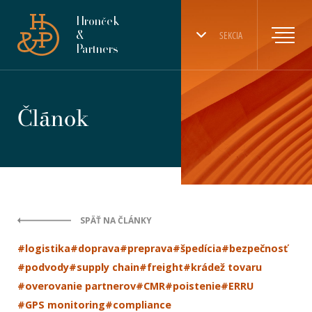
Hronček
&
SEKCIA
Partners
Článok
SPÄŤ NA ČLÁNKY
#logistika
#doprava
#preprava
#špedícia
#bezpečnosť
#podvody
#supply chain
#freight
#krádež tovaru
#overovanie partnerov
#CMR
#poistenie
#ERRU
#GPS monitoring
#compliance