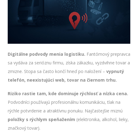
Digitálne podvody menia logistiku.
Fantómový prepravca
sa vydáva za serióznu firmu, získa zákazku, vyzdvihne tovar a
zmizne. Stopa sa často končí hneď po naložení –
vypnutý
telefón, neexistujúci web, tovar na čiernom trhu.
Riziko rastie tam, kde dominuje rýchlosť a nízka cena.
Podvodníci používajú profesionálnu komunikáciu, tlak na
rýchle potvrdenie a atraktívnu ponuku. Najčastejšie miznú
položky s rýchlym speňažením
(elektronika, alkohol, lieky,
značkový tovar).