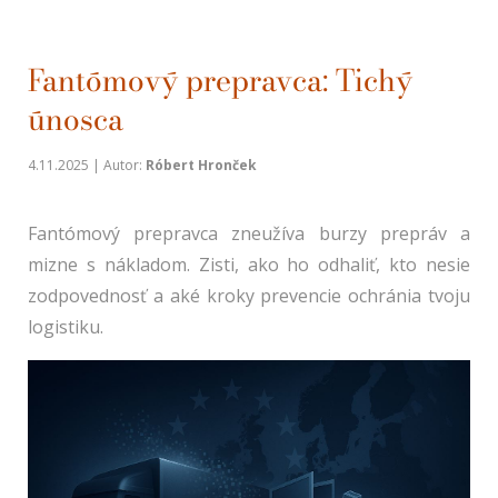
Fantómový prepravca: Tichý
únosca
4.11.2025 | Autor:
Róbert Hronček
Fantómový prepravca zneužíva burzy prepráv a
mizne s nákladom. Zisti, ako ho odhaliť, kto nesie
zodpovednosť a aké kroky prevencie ochránia tvoju
logistiku.