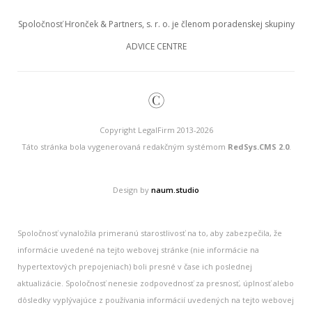
Spoločnosť Hronček & Partners, s. r. o. je členom poradenskej skupiny
ADVICE CENTRE
©
Copyright LegalFirm 2013-2026
Táto stránka bola vygenerovaná redakčným systémom
RedSys.CMS 2.0
.
Design by
naum.studio
Spoločnosť vynaložila primeranú starostlivosť na to, aby zabezpečila, že
informácie uvedené na tejto webovej stránke (nie informácie na
hypertextových prepojeniach) boli presné v čase ich poslednej
aktualizácie. Spoločnosť nenesie zodpovednosť za presnosť, úplnosť alebo
dôsledky vyplývajúce z používania informácií uvedených na tejto webovej