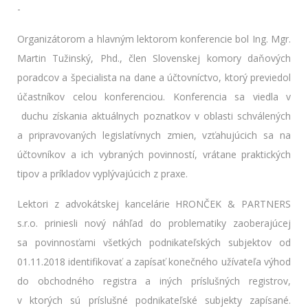
-
Organizátorom a hlavným lektorom konferencie bol Ing. Mgr.
Martin Tužinský, Phd., člen Slovenskej komory daňových
poradcov a špecialista na dane a účtovníctvo, ktorý previedol
účastníkov celou konferenciou. Konferencia sa viedla v
duchu získania aktuálnych poznatkov v oblasti schválených
a pripravovaných legislatívnych zmien, vzťahujúcich sa na
účtovníkov a ich vybraných povinností, vrátane praktických
tipov a príkladov vyplývajúcich z praxe.
Lektori z advokátskej kancelárie HRONČEK & PARTNERS
s.r.o. priniesli nový náhľad do problematiky zaoberajúcej
sa povinnosťami všetkých podnikateľských subjektov od
01.11.2018 identifikovať a zapísať konečného užívateľa výhod
do obchodného registra a iných príslušných registrov,
v ktorých sú príslušné podnikateľské subjekty zapísané.