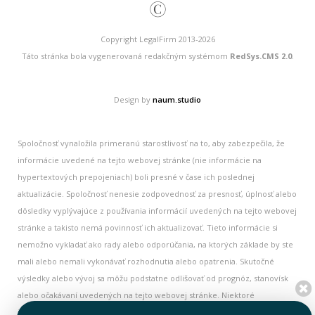
©
Copyright LegalFirm 2013-2026
Táto stránka bola vygenerovaná redakčným systémom
RedSys.CMS 2.0
.
Design by
naum.studio
Spoločnosť vynaložila primeranú starostlivosť na to, aby zabezpečila, že
informácie uvedené na tejto webovej stránke (nie informácie na
hypertextových prepojeniach) boli presné v čase ich poslednej
aktualizácie. Spoločnosť nenesie zodpovednosť za presnosť, úplnosť alebo
dôsledky vyplývajúce z používania informácií uvedených na tejto webovej
stránke a takisto nemá povinnosť ich aktualizovať. Tieto informácie si
nemožno vykladať ako rady alebo odporúčania, na ktorých základe by ste
mali alebo nemali vykonávať rozhodnutia alebo opatrenia. Skutočné
výsledky alebo vývoj sa môžu podstatne odlišovať od prognóz, stanovísk
alebo očakávaní uvedených na tejto webovej stránke. Niektoré
informácie na tejto webovej stránke majú historický charakter a nemusia