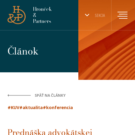
Hronček
&
SEKCIA
Partners
Článok
SPÄŤ NA ČLÁNKY
#KUV
#aktualita
#konferencia
Prednáška advokátskej