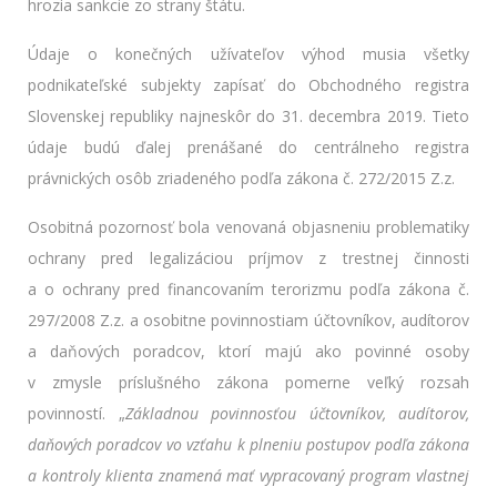
hrozia sankcie zo strany štátu.
Údaje o konečných užívateľov výhod musia všetky
podnikateľské subjekty zapísať do Obchodného registra
Slovenskej republiky najneskôr do 31. decembra 2019. Tieto
údaje budú ďalej prenášané do centrálneho registra
právnických osôb zriadeného podľa zákona č. 272/2015 Z.z.
Osobitná pozornosť bola venovaná objasneniu problematiky
ochrany pred legalizáciou príjmov z trestnej činnosti
a o ochrany pred financovaním terorizmu podľa zákona č.
297/2008 Z.z. a osobitne povinnostiam účtovníkov, audítorov
a daňových poradcov, ktorí majú ako povinné osoby
v zmysle príslušného zákona pomerne veľký rozsah
povinností. „
Základnou povinnosťou účtovníkov, audítorov,
daňových poradcov vo vzťahu k plneniu postupov podľa zákona
a kontroly klienta znamená mať vypracovaný program vlastnej