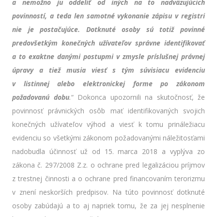
a nemožno ju oddeliť od iných na to nadväzujúcich
povinností, a teda len samotné vykonanie zápisu v registri
nie je postačujúce. Dotknuté osoby sú totiž povinné
predovšetkým konečných užívateľov správne identifikovať
a to exaktne danými postupmi v zmysle príslušnej právnej
úpravy a tiež musia viesť s tým súvisiacu evidenciu
v listinnej alebo elektronickej forme po zákonom
požadovanú dobu
.
“ Dokonca upozornili na skutočnosť, že
povinnosť právnických osôb mať identifikovaných svojich
konečných užívateľov výhod a viesť k tomu prináležiacu
evidenciu so všetkými zákonom požadovanými náležitosťami
nadobudla účinnosť už od 15. marca 2018 a vyplýva zo
zákona č. 297/2008 Z.z. o ochrane pred legalizáciou príjmov
z trestnej činnosti a o ochrane pred financovaním terorizmu
v znení neskorších predpisov. Na túto povinnosť dotknuté
osoby zabúdajú a to aj napriek tomu, že za jej nesplnenie