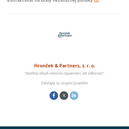
kontaktovať na účely nezáväznej ponuky
tu
.
Hronček & Partners, s. r. o.
"Kvalitný obsah netvoria copywriteri, ale odborníci".
Zdieľajte so svojimi priateľmi