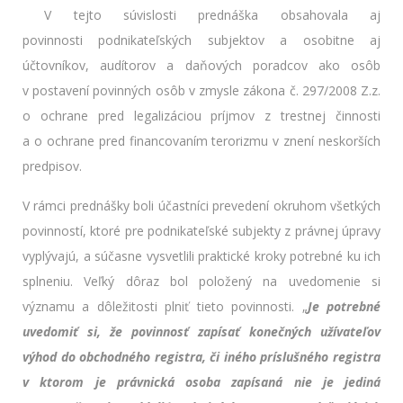
V tejto súvislosti prednáška obsahovala aj
povinnosti podnikateľských subjektov a osobitne aj
účtovníkov, audítorov a daňových poradcov ako osôb
v postavení povinných osôb v zmysle zákona č. 297/2008 Z.z.
o ochrane pred legalizáciou príjmov z trestnej činnosti
a o ochrane pred financovaním terorizmu v znení neskorších
predpisov.
V rámci prednášky boli účastníci prevedení okruhom všetkých
povinností, ktoré pre podnikateľské subjekty z právnej úpravy
vyplývajú, a súčasne vysvetlili praktické kroky potrebné ku ich
splneniu. Veľký dôraz bol položený na uvedomenie si
významu a dôležitosti plniť tieto povinnosti. „
Je potrebné
uvedomiť si, že povinnosť zapísať konečných užívateľov
výhod do obchodného registra, či iného príslušného registra
v ktorom je právnická osoba zapísaná nie je jediná