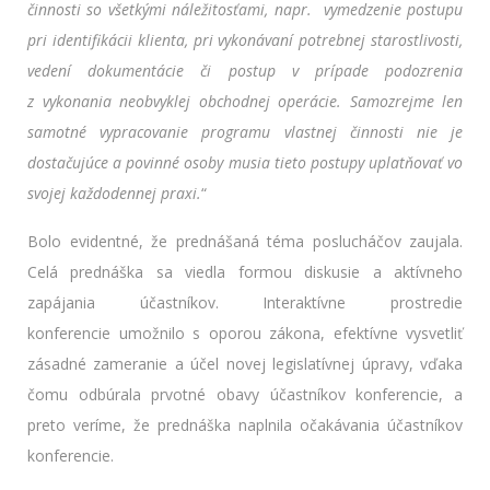
činnosti so všetkými náležitosťami, napr. vymedzenie postupu
pri identifikácii klienta, pri vykonávaní potrebnej starostlivosti,
vedení dokumentácie či postup v prípade podozrenia
z vykonania neobvyklej obchodnej operácie. Samozrejme len
samotné vypracovanie programu vlastnej činnosti nie je
dostačujúce a povinné osoby musia tieto postupy uplatňovať vo
svojej každodennej praxi.
“
Bolo evidentné, že prednášaná téma poslucháčov zaujala.
Celá prednáška sa viedla formou diskusie a aktívneho
zapájania účastníkov. Interaktívne prostredie
konferencie umožnilo s oporou zákona, efektívne vysvetliť
zásadné zameranie a účel novej legislatívnej úpravy, vďaka
čomu odbúrala prvotné obavy účastníkov konferencie, a
preto veríme, že prednáška naplnila očakávania účastníkov
konferencie.