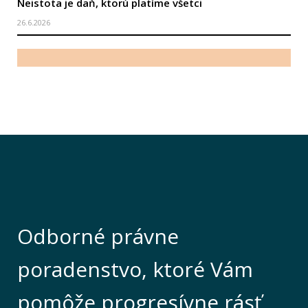
Neistota je daň, ktorú platíme všetci
26.6.2026
Odborné právne
poradenstvo, ktoré Vám
pomôže progresívne rásť