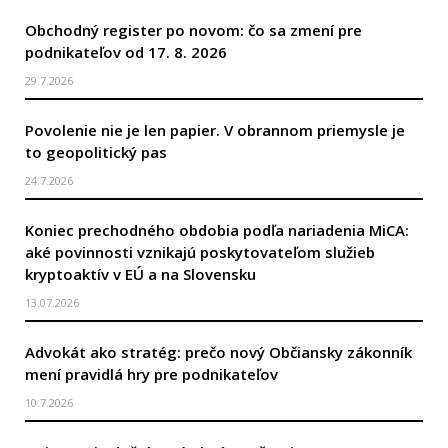
Obchodný register po novom: čo sa zmení pre
podnikateľov od 17. 8. 2026
29.7.2026
Povolenie nie je len papier. V obrannom priemysle je
to geopolitický pas
24.7.2026
Koniec prechodného obdobia podľa nariadenia MiCA:
aké povinnosti vznikajú poskytovateľom služieb
kryptoaktív v EÚ a na Slovensku
13.07.2026
Advokát ako stratég: prečo nový Občiansky zákonník
mení pravidlá hry pre podnikateľov
10.7.2026