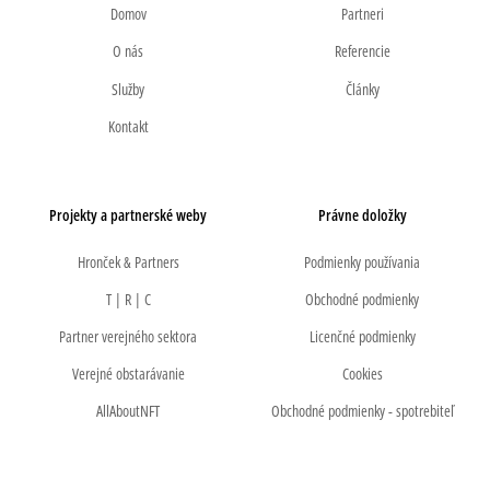
Domov
Partneri
O nás
Referencie
Služby
Články
Kontakt
Projekty a partnerské weby
Právne doložky
Hronček & Partners
Podmienky používania
T | R | C
Obchodné podmienky
Partner verejného sektora
Licenčné podmienky
Verejné obstarávanie
Cookies
AllAboutNFT
Obchodné podmienky - spotrebiteľ