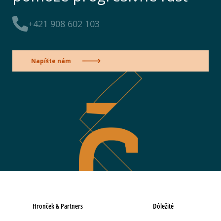
+421 908 602 103
Napíšte nám
Hronček & Partners
Dôležité