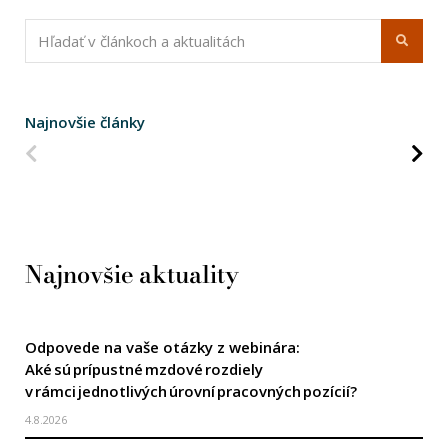
Najnovšie články
Predchádzajúca strana
Na
Najnovšie aktuality
Odpovede na vaše otázky z webinára:
Aké sú prípustné mzdové rozdiely
v rámci jednotlivých úrovní pracovných pozícií?
4.8.2026