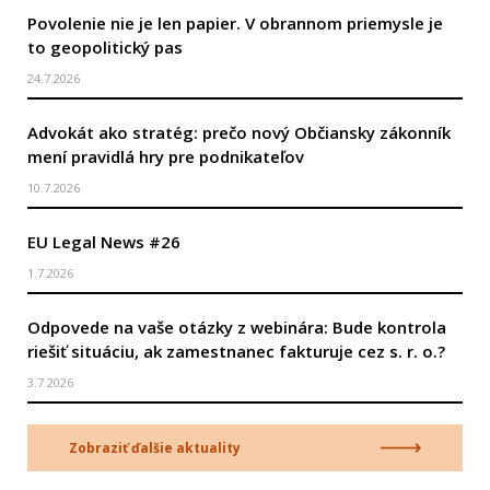
Povolenie nie je len papier. V obrannom priemysle je
to geopolitický pas
24.7.2026
Advokát ako stratég: prečo nový Občiansky zákonník
mení pravidlá hry pre podnikateľov
10.7.2026
EU Legal News #26
1.7.2026
Odpovede na vaše otázky z webinára: Bude kontrola
riešiť situáciu, ak zamestnanec fakturuje cez s. r. o.?
3.7.2026
Zobraziť ďalšie aktuality