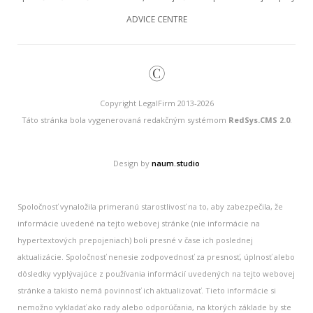
ADVICE CENTRE
©
Copyright LegalFirm 2013-2026
Táto stránka bola vygenerovaná redakčným systémom
RedSys.CMS 2.0
.
Design by
naum.studio
Spoločnosť vynaložila primeranú starostlivosť na to, aby zabezpečila, že
informácie uvedené na tejto webovej stránke (nie informácie na
hypertextových prepojeniach) boli presné v čase ich poslednej
aktualizácie. Spoločnosť nenesie zodpovednosť za presnosť, úplnosť alebo
dôsledky vyplývajúce z používania informácií uvedených na tejto webovej
stránke a takisto nemá povinnosť ich aktualizovať. Tieto informácie si
nemožno vykladať ako rady alebo odporúčania, na ktorých základe by ste