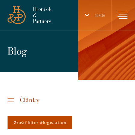
Hronček
&
SEKCIA
Partners
Blog
Články
Zrušiť filter #legislation