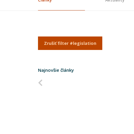
Zrušiť filter #legislation
Najnovšie články
Predchádzajúca strana