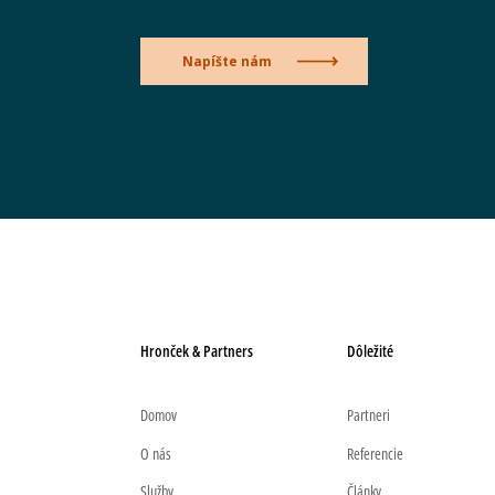
Napíšte nám
Hronček & Partners
Dôležité
Domov
Partneri
O nás
Referencie
Služby
Články