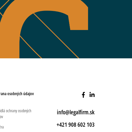
rana osobných údajov
idlá ochrany osobných
info@legalfirm.sk
ov
+421 908 602 103
éra