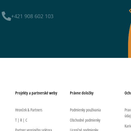
+421 908 602 103
Projekty a partnerské weby
Právne doložky
Och
Hronček & Partners
Podmienky používania
Prav
údaj
T | R | C
Obchodné podmienky
Kari
Partner verejného sektora
Licenčné podmienky