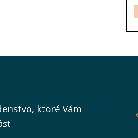
enstvo, ktoré Vám
ásť