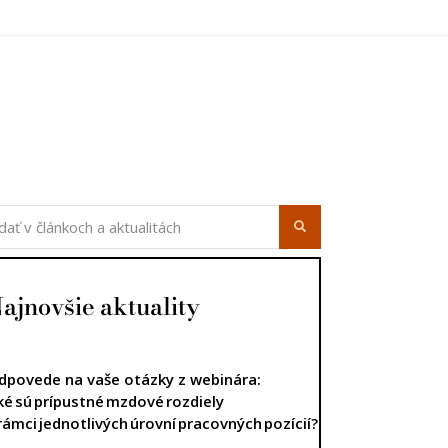
úca strana
ajnovšie aktuality
dpovede na vaše otázky z webinára:
ké sú prípustné mzdové rozdiely
 rámci jednotlivých úrovní pracovných pozícií?