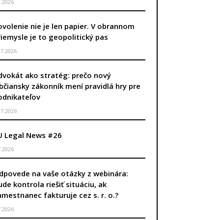
8.2026
ovolenie nie je len papier. V obrannom
riemysle je to geopolitický pas
.7.2026
dvokát ako stratég: prečo nový
bčiansky zákonník mení pravidlá hry pre
odnikateľov
.7.2026
U Legal News #26
7.2026
dpovede na vaše otázky z webinára:
ude kontrola riešiť situáciu, ak
amestnanec fakturuje cez s. r. o.?
7.2026