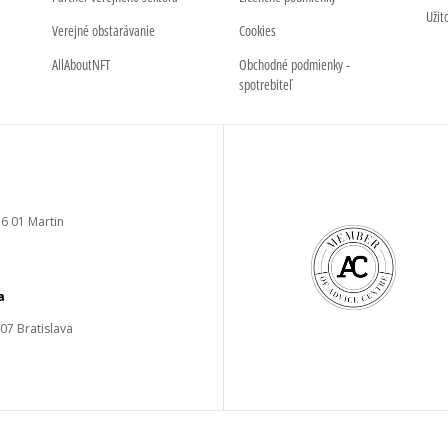
Užit
Verejné obstarávanie
Cookies
AllAboutNFT
Obchodné podmienky -
spotrebiteľ
6 01 Martin
a
 07 Bratislava