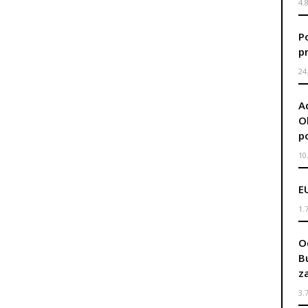
4.
P
p
24
A
O
p
10
E
1.
O
B
z
3.