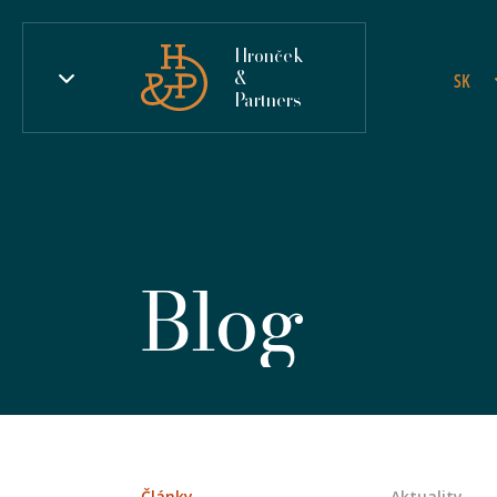
Hronček
&
SK
Partners
Blog
Články
Aktuality