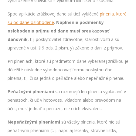
vynaložené v súvislosti s výkonom klinického skúšania.
Spod aplikácie zrážkovej dane sú tiež vylúčené
plnenia, ktoré
sú od dane oslobodené
.
Naplnenie podmienky
oslobodenia príjmu od dane musí preukazovať
daňovník
, t.j. poskytovateľ zdravotnej starostlivosti a sú
upravené v ust. § 9 ods. 2 písm. y) zákone o dani z príjmov.
Pri plneniach, ktoré sú predmetom dane vyberanej zrážkou je
dôležité následne vyhodnocovať formu poskytnutého
plnenia, t.j. či sa jedná o peňažné alebo nepeňažné plnenie.
Peňažnými plneniami
sa rozumejú len plnenia vyplácané v
peniazoch, či už v hotovosti, vkladom alebo prevodom na
účet; musí jednať o peniaze, nie o ich ekvivalent.
Nepeňažnými plneniami
sú všetky plnenia, ktoré nie sú
peňažnými plneniami (t. j. napr. aj letenky, stravné lístky,