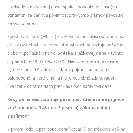
a odvedením zrazenej dane, spolu s podaním príslušných
oznámení sa daňová povinnosť z takýchto príjmov považuje
za vysporiadanú.
Spôsob aplikácie (výberu) zrážkovej dane závisí od toho či sa
poskytovateľovi zdravotnej starostlivosti poskytuje peňažné
alebo nepeňažné plnenie.
Sadzba zrážkovej dane
v týchto
prípadoch je 19 % alebo 35 %. Niektoré plnenia taxatívne
vymedzené v § 9 zákona o dani z príjmov sú od dane
oslobodené, a tieto plnenia nie je potrebné zdaňovať ani
uvádzať v oznámeniach predkladaných správcovi dane.
Kedy sa na vás vzťahuje povinnosť zdaňovania príjmov
zrážkou podľa § 43 ods. 3 písm. o) zákona o dani
z príjmov?
V prvom rade je potrebné identifikovať, či sa zrážková daň na