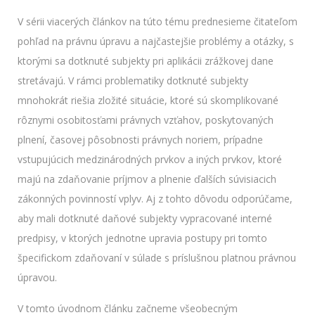
V sérii viacerých článkov na túto tému prednesieme čitateľom
pohľad na právnu úpravu a najčastejšie problémy a otázky, s
ktorými sa dotknuté subjekty pri aplikácii zrážkovej dane
stretávajú. V rámci problematiky dotknuté subjekty
mnohokrát riešia zložité situácie, ktoré sú skomplikované
rôznymi osobitosťami právnych vzťahov, poskytovaných
plnení, časovej pôsobnosti právnych noriem, prípadne
vstupujúcich medzinárodných prvkov a iných prvkov, ktoré
majú na zdaňovanie príjmov a plnenie ďalších súvisiacich
zákonných povinností vplyv. Aj z tohto dôvodu odporúčame,
aby mali dotknuté daňové subjekty vypracované interné
predpisy, v ktorých jednotne upravia postupy pri tomto
špecifickom zdaňovaní v súlade s príslušnou platnou právnou
úpravou.
V tomto úvodnom článku začneme všeobecným