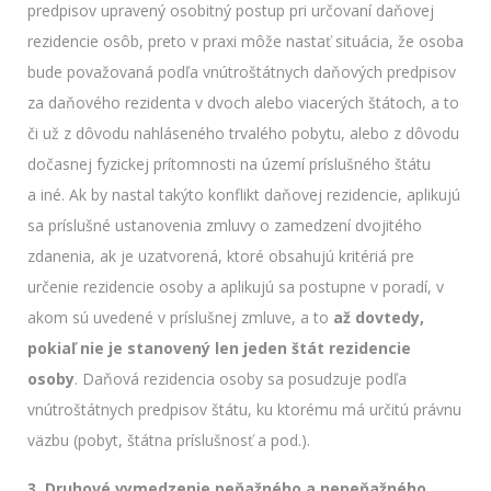
predpisov upravený osobitný postup pri určovaní daňovej
rezidencie osôb, preto v praxi môže nastať situácia, že osoba
bude považovaná podľa vnútroštátnych daňových predpisov
za daňového rezidenta v dvoch alebo viacerých štátoch, a to
či už z dôvodu nahláseného trvalého pobytu, alebo z dôvodu
dočasnej fyzickej prítomnosti na území príslušného štátu
a iné. Ak by nastal takýto konflikt daňovej rezidencie, aplikujú
sa príslušné ustanovenia zmluvy o zamedzení dvojitého
zdanenia, ak je uzatvorená, ktoré obsahujú kritériá pre
určenie rezidencie osoby a aplikujú sa postupne v poradí, v
akom sú uvedené v príslušnej zmluve, a to
až dovtedy,
pokiaľ nie je stanovený len jeden štát rezidencie
osoby
. Daňová rezidencia osoby sa posudzuje podľa
vnútroštátnych predpisov štátu, ku ktorému má určitú právnu
väzbu (pobyt, štátna príslušnosť a pod.).
3. Druhové vymedzenie peňažného a nepeňažného