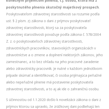
konečným príjemcom plnenia, t.j. osobu, ktorá má z
poskytnutého plnenia skutočný majetkový prospech
.
Poskytovateľom zdravotnej starostlivosti sa rozumie podľa
ust. § 2 písm. z) zákona o dani z príjmov poskytovateľ
zdravotnej starostlivosti, ktorý sa za poskytovateľa
zdravotnej starostlivosti považuje podľa zákona č. 578/2004
Z. z. o poskytovateľoch zdravotnej starostlivosti,
zdravotníckych pracovníkov, stavovských organizáciách v
zdravotníctve a o zmene a doplnení niektorých zákonov, jeho
zamestnanec, a to bez ohľadu na jeho pracovné zaradenie
alebo zdravotnícky pracovník. Je nutné v každom jednotlivom
prípade skúmať a identifikovať, či osoba prijímajúca peňažné
alebo nepeňažné plnenie má postavenie poskytovateľa
zdravotnej starostlivosti, a to aj ak ide o zahraničnú osobu.
S účinnosťou od 1.1.2020 došlo k novelizácii zákona o dani z
príjmov ktorou sa upravilo, že zrážkovej dani podliehajú len