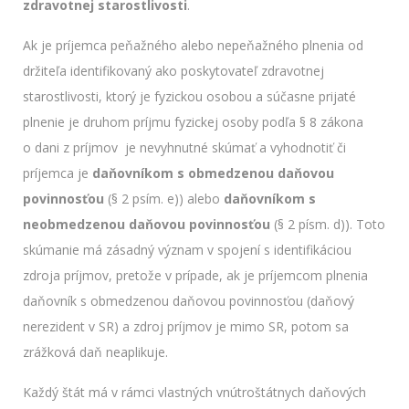
zdravotnej starostlivosti
.
Ak je príjemca peňažného alebo nepeňažného plnenia od
držiteľa identifikovaný ako poskytovateľ zdravotnej
starostlivosti, ktorý je fyzickou osobou a súčasne prijaté
plnenie je druhom príjmu fyzickej osoby podľa § 8 zákona
o dani z príjmov je nevyhnutné skúmať a vyhodnotiť či
príjemca je
daňovníkom s obmedzenou daňovou
povinnosťou
(§ 2 psím. e)) alebo
daňovníkom s
neobmedzenou daňovou povinnosťou
(§ 2 písm. d)). Toto
skúmanie má zásadný význam v spojení s identifikáciou
zdroja príjmov, pretože v prípade, ak je príjemcom plnenia
daňovník s obmedzenou daňovou povinnosťou (daňový
nerezident v SR) a zdroj príjmov je mimo SR, potom sa
zrážková daň neaplikuje.
Každý štát má v rámci vlastných vnútroštátnych daňových