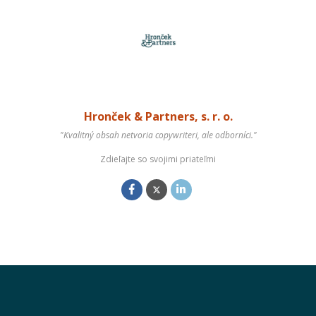
Hronček & Partners, s. r. o.
"Kvalitný obsah netvoria copywriteri, ale odborníci."
Zdieľajte so svojimi priateľmi