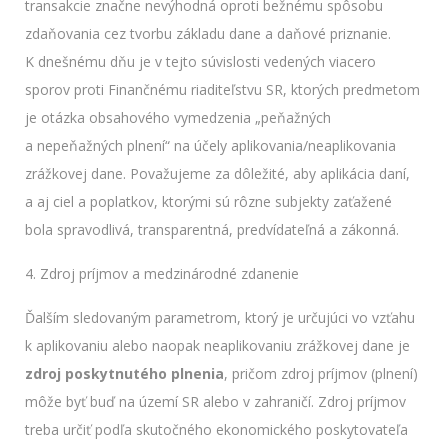
transakcie značne nevýhodná oproti bežnému spôsobu
zdaňovania cez tvorbu základu dane a daňové priznanie.
K dnešnému dňu je v tejto súvislosti vedených viacero
sporov proti Finančnému riaditeľstvu SR, ktorých predmetom
je otázka obsahového vymedzenia „peňažných
a nepeňažných plnení“ na účely aplikovania/neaplikovania
zrážkovej dane. Považujeme za dôležité, aby aplikácia daní,
a aj ciel a poplatkov, ktorými sú rôzne subjekty zaťažené
bola spravodlivá, transparentná, predvídateľná a zákonná.
4. Zdroj príjmov a medzinárodné zdanenie
Ďalším sledovaným parametrom, ktorý je určujúci vo vzťahu
k aplikovaniu alebo naopak neaplikovaniu zrážkovej dane je
zdroj poskytnutého plnenia
, pričom zdroj príjmov (plnení)
môže byť buď na území SR alebo v zahraničí. Zdroj príjmov
treba určiť podľa skutočného ekonomického poskytovateľa