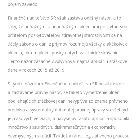
pojem zaviedol.
Finančné riaditeľstvo SR však zastáva odlišný názor, a to
taký, že peňažnými a nepeňažnými plneniami poskytnutými
držiteľom poskytovateľovi zdravotnej starostlivosti sa na
účely zákona o dani z príjmov rozumejú všetky a akékoľvek
plnenia, okrem plnení poskytnutých za klinické skúšanie.
Tento názor zásadne ovplyvňoval najmä aplikáciu zrážkovej
dane v rokoch 2015 až 2019.
S týmto názorom Finančného riaditeľstva SR nesúhlasíme
a zastávame právny názor, že takéto vymedzenie plnení
podliehajúcich zrážkovej dani nevyplýva zo znenia právneho
predpisu a systematiky dotknutej právnej úpravy vo všetkých
jej časových verziách, a navyše by takáto aplikácia spôsobila
množstvo absurdných, diskriminačných a ekonomicky
nezmyselných situácií. Taktiež v rámci legislatívneho procesu