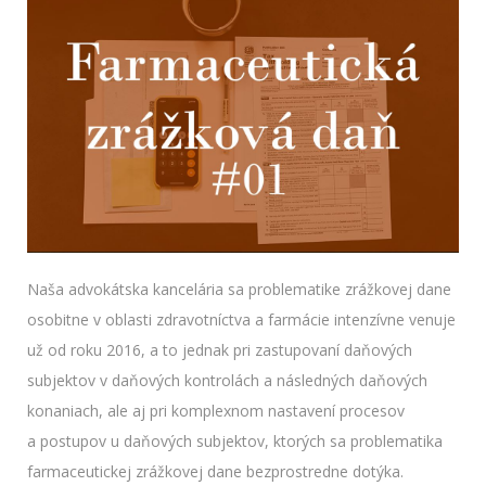
Naša advokátska kancelária sa problematike zrážkovej dane
osobitne v oblasti zdravotníctva a farmácie intenzívne venuje
už od roku 2016, a to jednak pri zastupovaní daňových
subjektov v daňových kontrolách a následných daňových
konaniach, ale aj pri komplexnom nastavení procesov
a postupov u daňových subjektov, ktorých sa problematika
farmaceutickej zrážkovej dane bezprostredne dotýka.