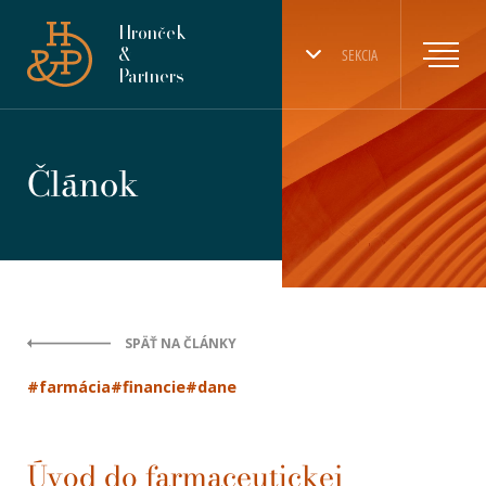
Hronček
&
SEKCIA
Partners
Článok
SPÄŤ NA ČLÁNKY
#farmácia
#financie
#dane
Úvod do farmaceutickej