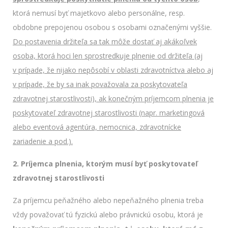
ktorá nemusí byť majetkovo alebo personálne, resp.
obdobne prepojenou osobou s osobami označenými vyššie.
Do postavenia držiteľa sa tak môže dostať aj akákoľvek
osoba, ktorá hoci len sprostredkuje plnenie od držiteľa (aj
v prípade, že nijako nepôsobí v oblasti zdravotníctva alebo aj
v prípade, že by sa inak považovala za poskytovateľa
zdravotnej starostlivosti), ak konečným príjemcom plnenia je
poskytovateľ zdravotnej starostlivosti (napr. marketingová
alebo eventová agentúra, nemocnica, zdravotnícke
zariadenie a pod.).
2. Príjemca plnenia, ktorým musí byť poskytovateľ
zdravotnej starostlivosti
Za príjemcu peňažného alebo nepeňažného plnenia treba
vždy považovať tú fyzickú alebo právnickú osobu, ktorá je