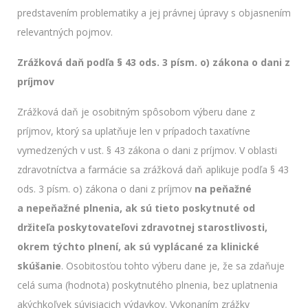
predstavením problematiky a jej právnej úpravy s objasnením
relevantných pojmov.
Zrážková daň podľa § 43 ods. 3 písm. o) zákona o dani z
príjmov
Zrážková daň je osobitným spôsobom výberu dane z
príjmov, ktorý sa uplatňuje len v prípadoch taxatívne
vymedzených v ust. § 43 zákona o dani z príjmov. V oblasti
zdravotníctva a farmácie sa zrážková daň aplikuje podľa § 43
ods. 3 písm. o) zákona o dani z príjmov
na peňažné
a nepeňažné plnenia, ak sú tieto poskytnuté od
držiteľa poskytovateľovi zdravotnej starostlivosti,
okrem týchto plnení, ak sú vyplácané za klinické
skúšanie
. Osobitosťou tohto výberu dane je, že sa zdaňuje
celá suma (hodnota) poskytnutého plnenia, bez uplatnenia
akýchkoľvek súvisiacich výdavkov. Vykonaním zrážky