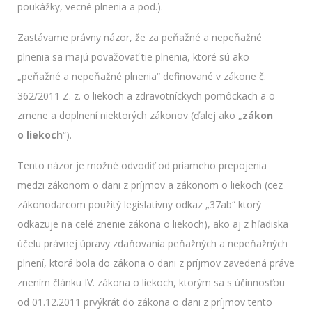
poukážky, vecné plnenia a pod.).
Zastávame právny názor, že za peňažné a nepeňažné
plnenia sa majú považovať tie plnenia, ktoré sú ako
„peňažné a nepeňažné plnenia“ definované v zákone č.
362/2011 Z. z. o liekoch a zdravotníckych pomôckach a o
zmene a doplnení niektorých zákonov (ďalej ako „
zákon
o liekoch
“).
Tento názor je možné odvodiť od priameho prepojenia
medzi zákonom o dani z príjmov a zákonom o liekoch (cez
zákonodarcom použitý legislatívny odkaz „37ab“ ktorý
odkazuje na celé znenie zákona o liekoch), ako aj z hľadiska
účelu právnej úpravy zdaňovania peňažných a nepeňažných
plnení, ktorá bola do zákona o dani z príjmov zavedená práve
znením článku IV. zákona o liekoch, ktorým sa s účinnosťou
od 01.12.2011 prvýkrát do zákona o dani z príjmov tento