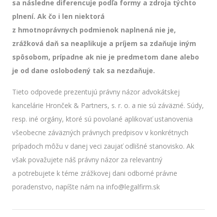
sa následne diferencuje podľa formy a zdroja týchto
plnení. Ak čo i len niektorá
z hmotnoprávnych podmienok naplnená nie je,
zrážková daň sa neaplikuje a príjem sa zdaňuje iným
spôsobom, prípadne ak nie je predmetom dane alebo
je od dane oslobodený tak sa nezdaňuje.
Tieto odpovede prezentujú právny názor advokátskej
kancelárie Hronček & Partners, s. r. o. a nie sú záväzné. Súdy,
resp. iné orgány, ktoré sú povolané aplikovať ustanovenia
všeobecne záväzných právnych predpisov v konkrétnych
prípadoch môžu v danej veci zaujať odlišné stanovisko. Ak
však považujete náš právny názor za relevantný
a potrebujete k téme zrážkovej dani odborné právne
poradenstvo, napíšte nám na info@legalfirm.sk