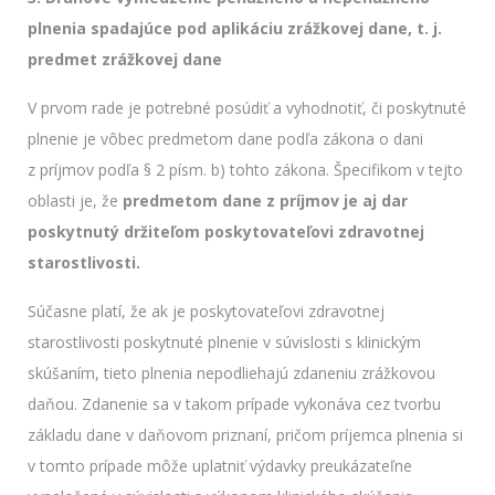
plnenia spadajúce pod aplikáciu zrážkovej dane, t. j.
predmet zrážkovej dane
V prvom rade je potrebné posúdiť a vyhodnotiť, či poskytnuté
plnenie je vôbec predmetom dane podľa zákona o dani
z príjmov podľa § 2 písm. b) tohto zákona. Špecifikom v tejto
oblasti je, že
predmetom dane z príjmov je aj dar
poskytnutý držiteľom poskytovateľovi zdravotnej
starostlivosti.
Súčasne platí, že ak je poskytovateľovi zdravotnej
starostlivosti poskytnuté plnenie v súvislosti s klinickým
skúšaním, tieto plnenia nepodliehajú zdaneniu zrážkovou
daňou. Zdanenie sa v takom prípade vykonáva cez tvorbu
základu dane v daňovom priznaní, pričom príjemca plnenia si
v tomto prípade môže uplatniť výdavky preukázateľne