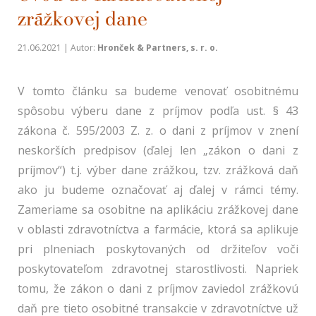
zrážkovej dane
21.06.2021 | Autor:
Hronček & Partners, s. r. o.
V tomto článku sa budeme venovať osobitnému
spôsobu výberu dane z príjmov podľa ust. § 43
zákona č. 595/2003 Z. z. o dani z príjmov v znení
neskorších predpisov (ďalej len „zákon o dani z
príjmov“) t.j. výber dane zrážkou, tzv. zrážková daň
ako ju budeme označovať aj ďalej v rámci témy.
Zameriame sa osobitne na aplikáciu zrážkovej dane
v oblasti zdravotníctva a farmácie, ktorá sa aplikuje
pri plneniach poskytovaných od držiteľov voči
poskytovateľom zdravotnej starostlivosti. Napriek
tomu, že zákon o dani z príjmov zaviedol zrážkovú
daň pre tieto osobitné transakcie v zdravotníctve už