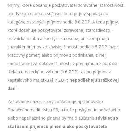
príjmy, ktoré dosahuje poskytovateľ zdravotnej starostlivosti
ako fyzická osoba a súčasne tieto príjmy spadajú do
kategórie ostatných príjmov podľa § 8 ZDP. A teda príjmy,
ktoré dosahuje poskytovateľ zdravotnej starostlivosti –
právnická osoba alebo fyzická osoba, pri ktorej majú
charakter príjmov zo závislej činnosti podľa § 5 ZDP (napr.
pracovný pomer) alebo príjmov z podnikania, z inej
samostatnej zárobkovej činnosti, z prenájmu a z použitia
diela a umeleckého výkonu (§ 6 ZDP), alebo príjmov z
kapitálového majetku (§ 7 ZDP)
nepodliehajú zrážkovej
dani
.
Zastávame názor, ktorý zohľadňuje aj stanovisko
Finančného riaditeľstva SR, a to že poskytnutie peňažného
alebo nepeňažného plnenia by malo súčasne
súvisieť so
statusom príjemcu plnenia ako poskytovateľa