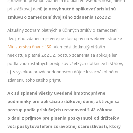
správneho postupu zdanenia (to platí vo všeobecnosti, nielen
pri zrážkovej dani)
je nevyhnutné aplikovať príslušnú
zmluvu o zamedzení dvojitého zdanenia (ZoZDZ)
.
Aktuálny zoznam platných a účinných zmlúv o zamedzení
dvojitého zdanenia je verejne dostupný na webovej stránke
Ministerstva financií SR
. Ak medzi dotknutými štátmi
neexistuje platná ZoZDZ, postup zdanenia sa aplikuje len
podľa vnútroštátnych predpisov všetkých dotknutých štátov,
t.j. s vysokou pravdepodobnosťou dôjde k viacnásobnému
zdaneniu toho istého príjmu.
Ak sú splnené všetky uvedené hmotnoprávne
podmienky pre aplikáciu zrážkovej dane, aktivuje sa
postup podľa príslušných ustanovení § 43 zákona
o dani z príjmov pre plnenia poskytnuté od držiteľov
voči poskytovateľom zdravotnej starostlivosti, ktorý