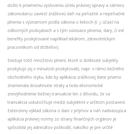
došlo k priamemu vysloveniu účelu právnej úpravy a zámeru
zákonodarcu zaviesť zrážkovú daň na peňažné a nepeňažné
plnenia s významom podľa zákona o liekoch (t. j. účasť na
odborných podujatiach a s tým súvisiace plnenia, dary, či iné
benefity poskytované napríklad lekárom, zdravotníckym
pracovníkom od držiteľov).
Existuje totiž množstvo plnení, ktoré si dotknuté subjekty
poskytujú (aj v minulosti poskytovali), napr. v rámci bežného
obchodného styku, kde by aplikácia zrážkovej dane priamo
znamenala dosiahnutie straty a teda ekonomické
znevýhodnenie bežnej transakcie len z dôvodu, že sa
transakcia uskutočňuje medzi subjektmi v určitom postavení.
Extenzívny výklad zákona o dani z príjmov a naň nadväzujúca
aplikácia právnej normy zo strany finančných orgánov je
spôsobilá jej adresátov poškodiť, nakoľko je pre určité