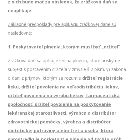
z nich bude mať za následok, že zrážková daň sa
neaplikuje.
Základné predpoklady pre aplikáciu zrážkovej dane sú
nasledovné:
1. Poskytovateľ plnenia, ktorým musí byť „držiteľ“
Zrážková daň sa aplikuje len na plnenia, ktoré poskytne
subjekt s postavením držiteľa v zmysle § 2 písm. y) zákona
o dani z príjmov, ktorým sa rozumie
držiteľ registrácie
lieku, držiteľ povolenia na veľkodistribúciu liekov,
držiteľ povolenia na výrobu liekov, farmaceutická
spoločnosť, držiteľ povolenia na poskytovanie
lekárenskej starostlivosti, výrobca a distribútor
zdravotníckej pomôcky, výrobca a distribútor
dietetickej potraviny alebo tretia osoba, ktorá
sprostredkuje poskytnutie plnenia od týchto osôb
,