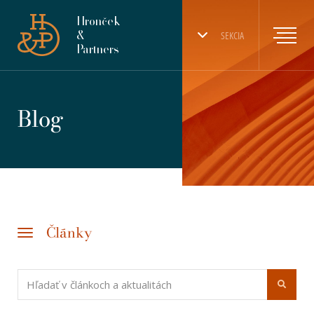
Hronček
&
SEKCIA
Partners
Blog
Články