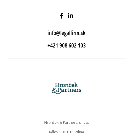
info@legalfirm.sk
+421 908 602 103
Hronček & Partners, s. r. o.
Kálov 1, 010 01 Žilina