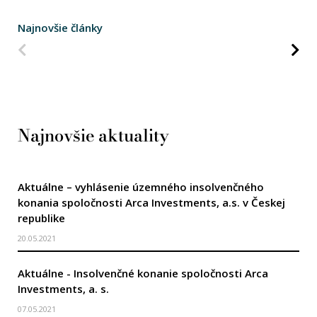
Najnovšie články
Predchádzajúca strana
Na
Najnovšie aktuality
Aktuálne – vyhlásenie územného insolvenčného
konania spoločnosti Arca Investments, a.s. v Českej
republike
20.05.2021
Aktuálne - Insolvenčné konanie spoločnosti Arca
Investments, a. s.
07.05.2021