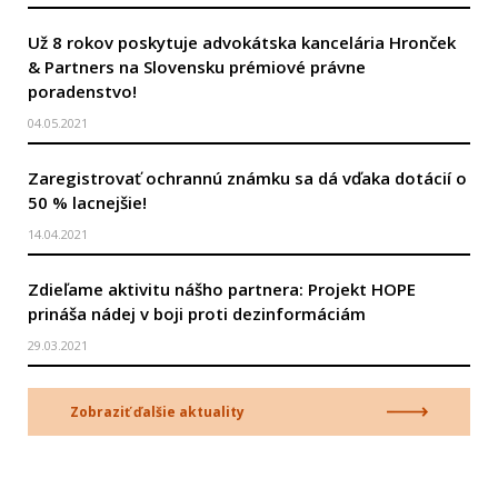
Už 8 rokov poskytuje advokátska kancelária Hronček
& Partners na Slovensku prémiové právne
poradenstvo!
04.05.2021
Zaregistrovať ochrannú známku sa dá vďaka dotácií o
50 % lacnejšie!
14.04.2021
Zdieľame aktivitu nášho partnera: Projekt HOPE
prináša nádej v boji proti dezinformáciám
29.03.2021
Zobraziť ďalšie aktuality