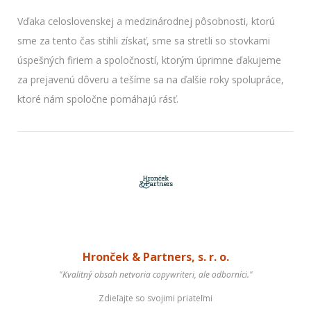
Vďaka celoslovenskej a medzinárodnej pôsobnosti, ktorú
sme za tento čas stihli získať, sme sa stretli so stovkami
úspešných firiem a spoločností, ktorým úprimne ďakujeme
za prejavenú dôveru a tešíme sa na ďalšie roky spolupráce,
ktoré nám spoločne pomáhajú rásť.
Hronček & Partners, s. r. o.
"Kvalitný obsah netvoria copywriteri, ale odborníci."
Zdieľajte so svojimi priateľmi