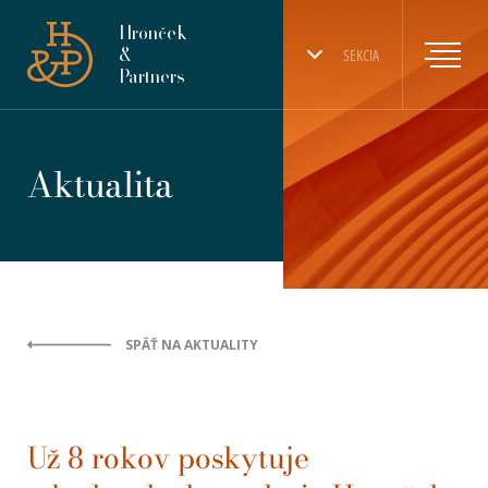
Hronček
&
SEKCIA
Partners
Aktualita
SPÄŤ NA AKTUALITY
Už 8 rokov poskytuje