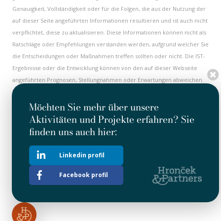
Genauigkeit, Vollständigkeit oder für die Folgen, die aus der Nutzung der
auf dieser Seite angeführten Informationen resultieren und ist auch nicht
verpflichtet, diese zu aktualisieren. Diese Informationen können nicht als
Ratschläge oder Empfehlungen verstanden werden, aufgrund welcher Sie
die Entscheidungen oder Maßnahmen treffen sollten oder nicht. Die IST-
Ergebnisse oder die Entwicklung können von den auf dieser Webseite
angeführten Prognosen, Stellungnahmen oder Erwartungen abweichen.
Einige Informationen auf dieser Internetseite haben einen historischen
Charakter und müssen nicht aktuell sein. Alle historischen Informationen
Möchten Sie mehr über unsere
sind als aktuell am Datum ihrer ersten Veröffentlichung zu halten. Nichts
Aktivitäten und Projekte erfahren? Sie
an dieser Internetseite kann als Herausforderung oder Investitions- oder
finden uns auch hier:
Geschäftsangebot mit Wertpapieren der Gesellschaft ausgelegt werden.
Diese Internetseite enthält auch Hypertext-Verlinkungen auf andere
Linkedin profil
Internetseiten. Die Gesellschaft übernimmt weder die Kontrolle, noch
Facebook profil
die Verantwortung für beliebige Informationen oder Stellungnahmen
angeführt auf anderen Internetseiten.