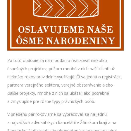
Za toto obdobie sa nám podarilo realizovať niekoľko
úspešných projektov, pričom mnohé z nich naši klienti už
niekoľko rokov pravidelne využívajú. Či sa jedná o registráciu
partnera verejného sektora, verejné obstarávanie alebo
ďalšie projekty, mnohé z nich sa ukázali ako potrebné
a zmysluplné pre rôzne typy právnických osôb.
V priebehu pár rokov sme sa vypracovali sa na jednu
z najväčších advokátskych kancelárií v Žilinskom kraji a na
Slovensku. Naša kvalita je ohodnotená aj ocenením veľmi