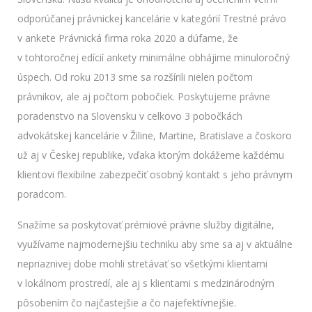
odporúčanej právnickej kancelárie v kategórií Trestné právo
v ankete Právnická firma roka 2020 a dúfame, že
v tohtoročnej edícií ankety minimálne obhájime minuloročný
úspech. Od roku 2013 sme sa rozšírili nielen počtom
právnikov, ale aj počtom pobočiek. Poskytujeme právne
poradenstvo na Slovensku v celkovo 3 pobočkách
advokátskej kancelárie v Žiline, Martine, Bratislave a čoskoro
už aj v Českej republike, vďaka ktorým dokážeme každému
klientovi flexibilne zabezpečiť osobný kontakt s jeho právnym
poradcom.
Snažíme sa poskytovať prémiové právne služby digitálne,
využívame najmodernejšiu techniku aby sme sa aj v aktuálne
nepriaznivej dobe mohli stretávať so všetkými klientami
v lokálnom prostredí, ale aj s klientami s medzinárodným
pôsobením čo najčastejšie a čo najefektívnejšie.