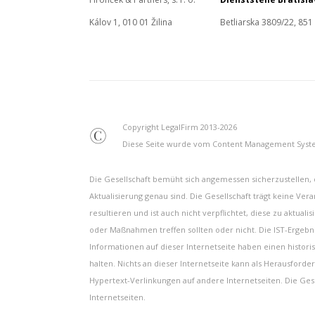
Kálov 1, 010 01 Žilina
Betliarska 3809/22, 851
Copyright LegalFirm 2013-2026
©
Diese Seite wurde vom Content Management Syste
Die Gesellschaft bemüht sich angemessen sicherzustellen, d
Aktualisierung genau sind. Die Gesellschaft trägt keine Ver
resultieren und ist auch nicht verpflichtet, diese zu aktu
oder Maßnahmen treffen sollten oder nicht. Die IST-Ergeb
Informationen auf dieser Internetseite haben einen historis
halten. Nichts an dieser Internetseite kann als Herausford
Hypertext-Verlinkungen auf andere Internetseiten. Die Ge
Internetseiten.