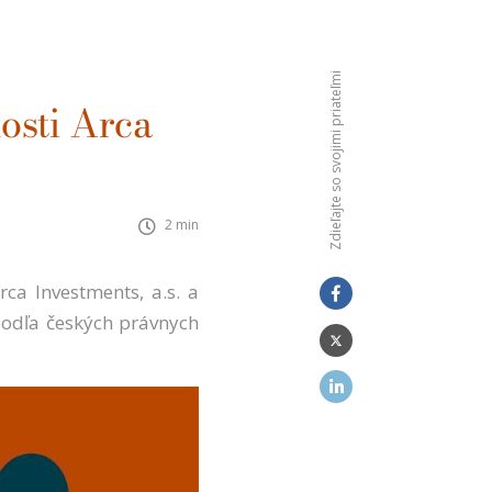
Zdieľajte so svojimi priateľmi
osti Arca
2 min
ca Investments, a.s. a
podľa českých právnych