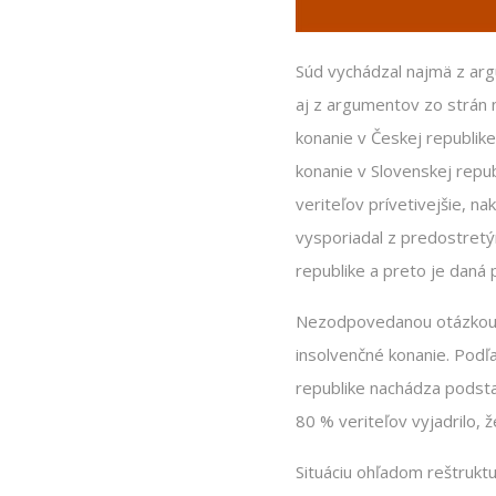
Súd vychádzal najmä z argu
aj z argumentov zo strán na
konanie v Českej republik
konanie v Slovenskej repu
veriteľov prívetivejšie, n
vysporiadal z predostretý
republike a preto je daná 
Nezodpovedanou otázkou k 
insolvenčné konanie. Podľa
republike nachádza podstat
80 % veriteľov vyjadrilo, ž
Situáciu ohľadom reštruktu