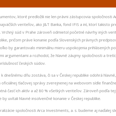
mentov, ktoré predložili nie len právni zástupcovia spoločnosti Ar
jväčších veriteľov, ako J&T Banka, fond IFIS a iní, ktorí takisto p
e. Vrchný súd v Prahe zároveň odmietol početné návrhy iných veri
blike, pričom práve konanie podľa Slovenských právnych predpiso
akoľko by garantovalo minimálnu mieru uspokojenia prihlásených p
mi argumentami a rozhodol, že hlavné záujmy spoločnosti a tretíc
príslušnosť českých súdov.
dnešnému dňu zostáva, či sa v Českej republike odohrá hlavné, 
 oficiálnej tlačovej správy zverejnenej na webovom sídle finančne
ná časť ich aktív a až 80 % všetkých veriteľov. Zároveň podľa tej
e by uvítali hlavné insolvenčné konanie v Českej republike.
ralizácie spoločnosti Arca Investments, a. s. budeme aj naďalej s