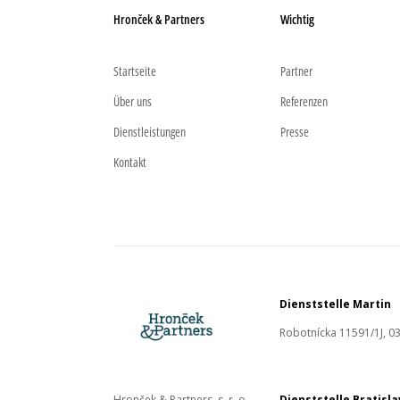
Hronček & Partners
Wichtig
Startseite
Partner
Über uns
Referenzen
Dienstleistungen
Presse
Kontakt
Dienststelle Martin
Robotnícka 11591/1J, 03
Hronček & Partners, s. r. o.
Dienststelle Bratisl