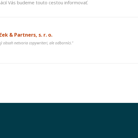
ácií Vás budeme touto cestou informovať.
ek & Partners, s. r. o.
ný obsah netvoria copywriteri, ale odborníci."