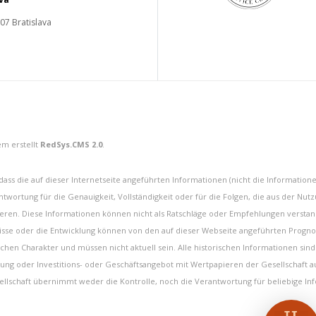
 07 Bratislava
m erstellt
RedSys.CMS 2.0
.
ass die auf dieser Internetseite angeführten Informationen (nicht die Informatione
antwortung für die Genauigkeit, Vollständigkeit oder für die Folgen, die aus der Nu
alisieren. Diese Informationen können nicht als Ratschläge oder Empfehlungen vers
nisse oder die Entwicklung können von den auf dieser Webseite angeführten Prog
chen Charakter und müssen nicht aktuell sein. Alle historischen Informationen sind
erung oder Investitions- oder Geschäftsangebot mit Wertpapieren der Gesellschaft a
sellschaft übernimmt weder die Kontrolle, noch die Verantwortung für beliebige 