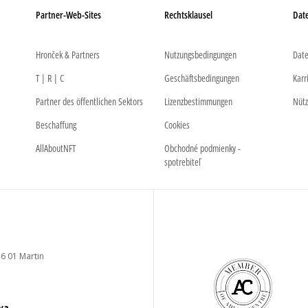
Partner-Web-Sites
Rechtsklausel
Dat
Hronček & Partners
Nutzungsbedingungen
Date
T | R | C
Geschäftsbedingungen
Karr
Partner des öffentlichen Sektors
Lizenzbestimmungen
Nütz
Beschaffung
Cookies
AllAboutNFT
Obchodné podmienky -
spotrebiteľ
6 01 Martin
ava