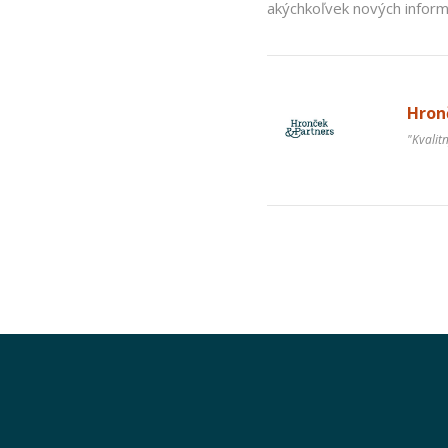
akýchkoľvek nových inform
Hronč
"Kvalit