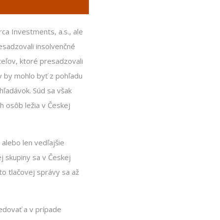
ca Investments, a.s., ale
resadzovali insolvenčné
teľov, ktoré presadzovali
v by mohlo byť z pohľadu
ohľadávok. Súd sa však
h osôb ležia v Českej
alebo len vedľajšie
j skupiny sa v Českej
to tlačovej správy sa až
ledovať a v prípade