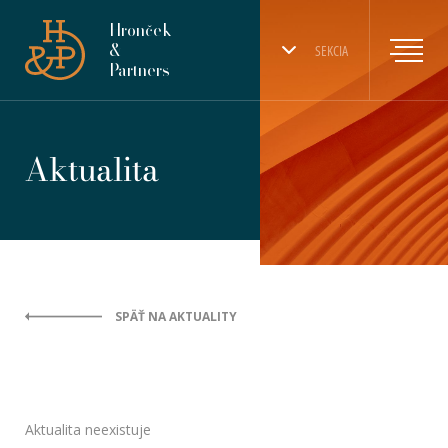
Hronček
&
SEKCIA
Partners
Aktualita
SPÄŤ NA AKTUALITY
Aktualita neexistuje