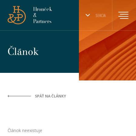
Hronček
&
SEKCIA
Partners
Článok
SPÄŤ NA ČLÁNKY
Článok neexistuje