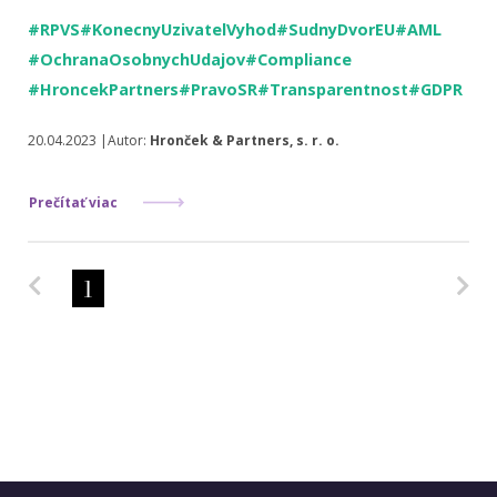
#RPVS
#KonecnyUzivatelVyhod
#SudnyDvorEU
#AML
#OchranaOsobnychUdajov
#Compliance
#HroncekPartners
#PravoSR
#Transparentnost
#GDPR
20.04.2023 |Autor:
Hronček & Partners, s. r. o.
Prečítať viac
Predchádzajúca strana
Na
1