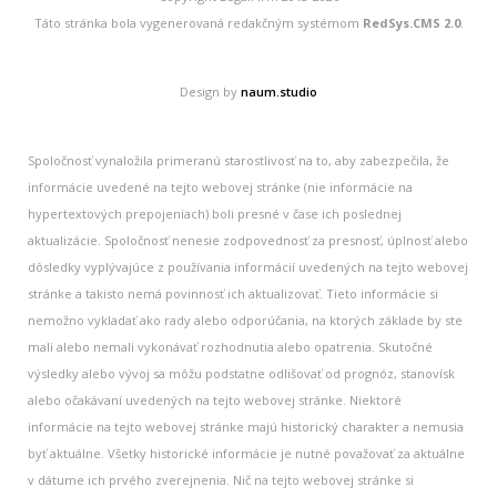
Táto stránka bola vygenerovaná redakčným systémom
RedSys.CMS 2.0
.
Design by
naum.studio
Spoločnosť vynaložila primeranú starostlivosť na to, aby zabezpečila, že
informácie uvedené na tejto webovej stránke (nie informácie na
hypertextových prepojeniach) boli presné v čase ich poslednej
aktualizácie. Spoločnosť nenesie zodpovednosť za presnosť, úplnosť alebo
dôsledky vyplývajúce z používania informácií uvedených na tejto webovej
stránke a takisto nemá povinnosť ich aktualizovať. Tieto informácie si
nemožno vykladať ako rady alebo odporúčania, na ktorých základe by ste
mali alebo nemali vykonávať rozhodnutia alebo opatrenia. Skutočné
výsledky alebo vývoj sa môžu podstatne odlišovať od prognóz, stanovísk
alebo očakávaní uvedených na tejto webovej stránke. Niektoré
informácie na tejto webovej stránke majú historický charakter a nemusia
byť aktuálne. Všetky historické informácie je nutné považovať za aktuálne
v dátume ich prvého zverejnenia. Nič na tejto webovej stránke si