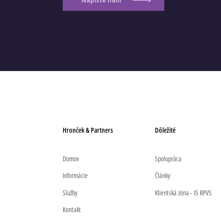
Napíšte nám
Hronček & Partners
Dôležité
Domov
Spolupráca
Informácie
Články
Služby
Klientská zóna - IS RPVS
Kontakt