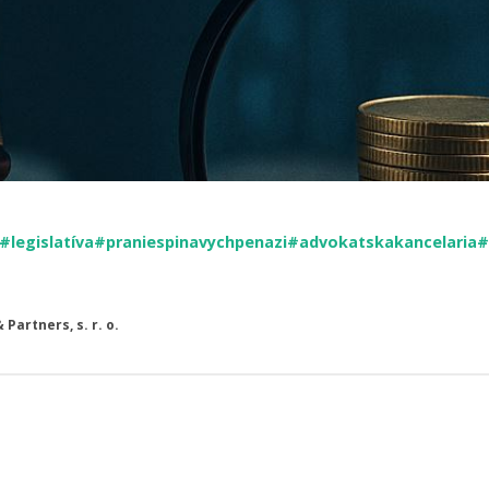
#legislatíva
#praniespinavychpenazi
#advokatskakancelaria
#
Partners, s. r. o.