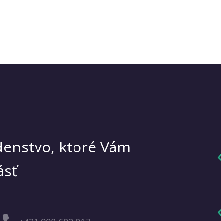
enstvo, ktoré Vám
ásť