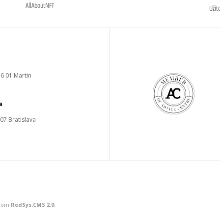
AllAboutNFT
Užit
6 01 Martin
a
 07 Bratislava
émom
RedSys.CMS 2.0
.