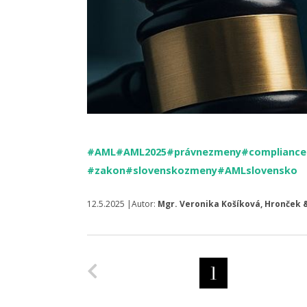
#AML
#AML2025
#právnezmeny
#compliance
#zakon
#slovenskozmeny
#AMLslovensko
12.5.2025 |Autor:
Mgr. Veronika Košíková, Hronček & 
Predchádzajúca strana
1