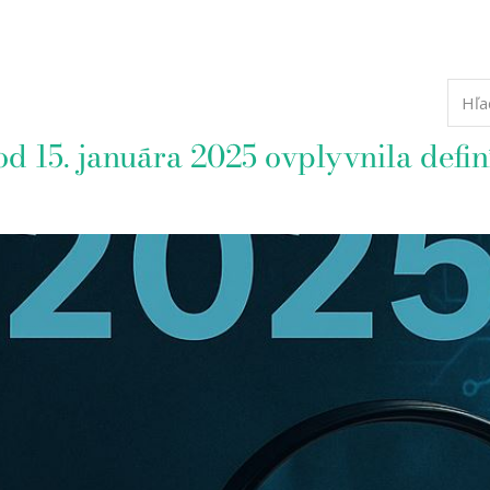
 15. januára 2025 ovplyvnila defin