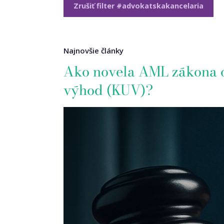
Zrušiť filter #advokatskakancelaria
Najnovšie články
Ako novela AML zákona od
výhod (KUV)?