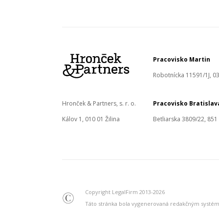
Pracovisko Martin
Robotnícka 11591/1J, 03
Hronček & Partners, s. r. o.
Pracovisko Bratislav
Kálov 1, 010 01 Žilina
Betliarska 3809/22, 851
Copyright LegalFirm 2013-2026
©
Táto stránka bola vygenerovaná redakčným syst