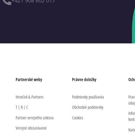
+421 908 602 017
Partnerské weby
Právne doložky
Och
Hronček & Partners
Podmienky používania
Prav
údaj
T | R | C
Obchodné podmienky
Info
Partner verejného sektora
Cookies
kont
Verejné obstarávanie
Kari