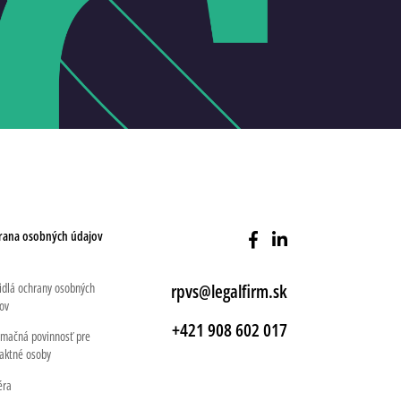
rana osobných údajov
idlá ochrany osobných
rpvs@legalfirm.sk
ov
+421 908 602 017
rmačná povinnosť pre
aktné osoby
éra