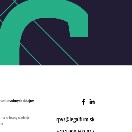
rana osobných údajov
idlá ochrany osobných
rpvs@legalfirm.sk
ov
+421 908 602 017