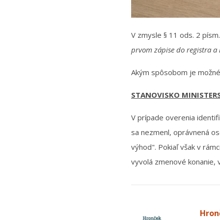
V zmysle § 11 ods. 2 písm
prvom zápise do registra a
Akým spôsobom je možné p
STANOVISKO MINISTERS
V prípade overenia identif
sa nezmenl, oprávnená oso
výhod". Pokiaľ však v rám
vyvolá zmenové konanie, v
Hronč