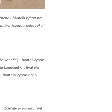
čného užívateľa výhod pri
ecembru kalendárneho roka.“
 že konečný užívateľ výhod
ie konečného užívateľa
užívateľa výhod doľlo,
Zdieľajte so svojimi priateľmi