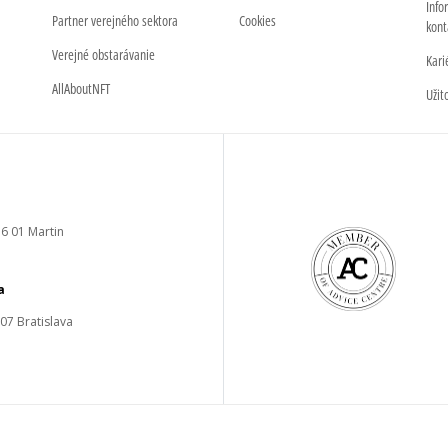
Info
Partner verejného sektora
Cookies
kont
Verejné obstarávanie
Kari
AllAboutNFT
Užit
6 01 Martin
a
 07 Bratislava