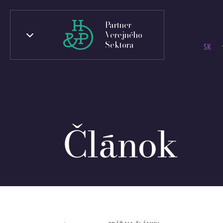
Partner
Verejného
Sektora
SK
Článok