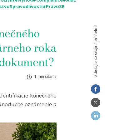
stvoSpravodlivosti
#PrávoSR
Zdieľajte so svojimi priateľmi
onečného
árneho roka
ý dokument?
1 min čítania
dentifikácie konečného
 jednoduché oznámenie a