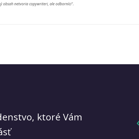
ný obsah netvoria copywriteri, ale odborníci".
enstvo, ktoré Vám
ásť