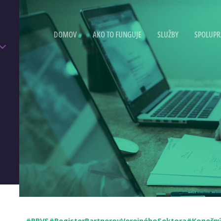
DOMOV
AKO TO FUNGUJE
SLUŽBY
SPOLUPR
#RPVS
#RegisterPartnerovVerejnéhoSektora
#Konečný