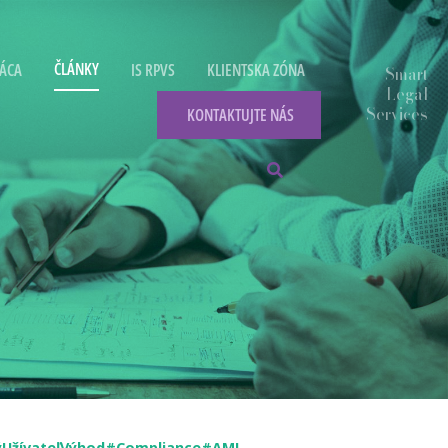
ČLÁNKY
ÁCA
IS RPVS
KLIENTSKA ZÓNA
KONTAKTUJTE NÁS
UžívateľVýhod
#Compliance
#AML