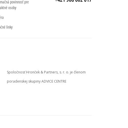
rmačná povinnosť pre
aktné osoby
éra
očné linky
Spoločnosť Hronček & Partners, s. r. o. je členom
poradenskej skupiny ADVICE CENTRE