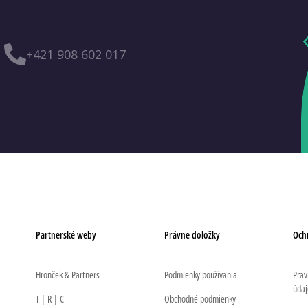
+421 908 602 017
Partnerské weby
Právne doložky
Och
Hronček & Partners
Podmienky používania
Prav
údaj
T | R | C
Obchodné podmienky