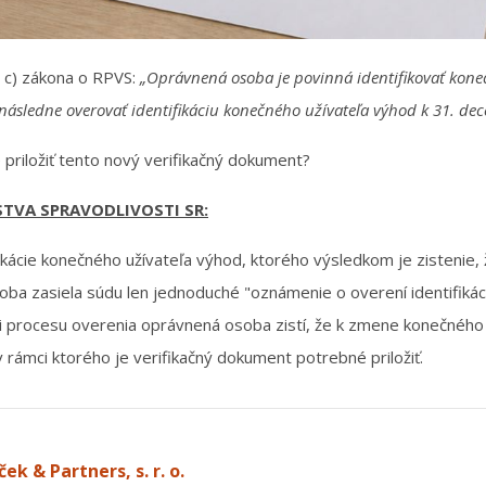
. c) zákona o RPVS:
„Oprávnená osoba je povinná identifikovať kone
 následne overovať identifikáciu konečného užívateľa výhod k 31. d
riložiť tento nový verifikačný dokument?
TVA SPRAVODLIVOSTI SR:
ikácie konečného užívateľa výhod, ktorého výsledkom je zistenie,
ba zasiela súdu len jednoduché "oznámenie o overení identifikác
ci procesu overenia oprávnená osoba zistí, že k zmene konečného 
 rámci ktorého je verifikačný dokument potrebné priložiť.
ek & Partners, s. r. o.