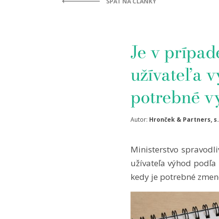
SPÄŤ NA ČLÁNKY
Je v prípad
užívateľa 
potrebné v
Autor:
Hronček & Partners, s. 
Ministerstvo spravodl
užívateľa výhod podľa 
kedy je potrebné zmen