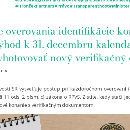
#HrončekPartners
#Právo
#Transparentnosť
#Minister
e overovania identifikácie k
výhod k 31. decembru kalend
yhotovovať nový verifikačn
r. o.
ivosti SR vysvetľuje postup pri každoročnom overovaní i
§ 11 ods. 2 písm. c) zákona o RPVS. Zistite, kedy stačí
ové konanie s verifikačným dokumentom.