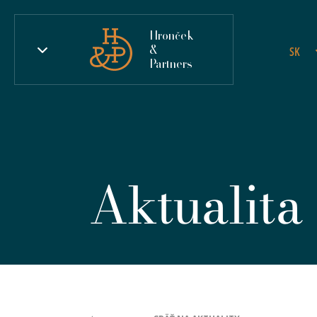
Hronček
&
SK
Partners
Aktualita