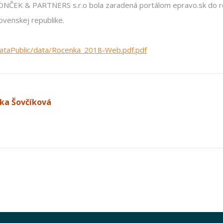
RONČEK & PARTNERS s.r.o bola zaradená portálom epravo.sk do 
ovenskej republike.
dataPublic/data/Rocenka_2018-Web.pdf.pdf
ka Šovčíková