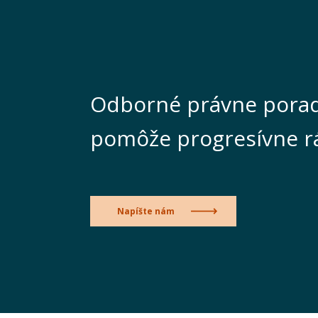
Odborné právne porad
pomôže progresívne r
Napíšte nám