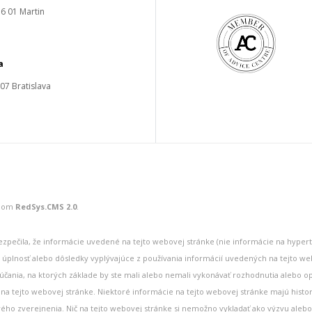
6 01 Martin
a
 07 Bratislava
émom
RedSys.CMS 2.0
.
bezpečila, že informácie uvedené na tejto webovej stránke (nie informácie na hyper
 úplnosť alebo dôsledky vyplývajúce z používania informácií uvedených na tejto web
účania, na ktorých základe by ste mali alebo nemali vykonávať rozhodnutia alebo o
na tejto webovej stránke. Niektoré informácie na tejto webovej stránke majú histor
vého zverejnenia. Nič na tejto webovej stránke si nemožno vykladať ako výzvu ale