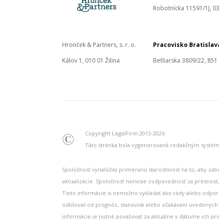
Robotnícka 11591/1J, 03
Hronček & Partners, s. r. o.
Pracovisko Bratislav
Kálov 1, 010 01 Žilina
Betliarska 3809/22, 851
Copyright LegalFirm 2013-2026
©
Táto stránka bola vygenerovaná redakčným syst
Spoločnosť vynaložila primeranú starostlivosť na to, aby za
aktualizácie. Spoločnosť nenesie zodpovednosť za presnosť,
Tieto informácie si nemožno vykladať ako rady alebo odpor
odlišovať od prognóz, stanovísk alebo očakávaní uvedených 
informácie je nutné považovať za aktuálne v dátume ich pr