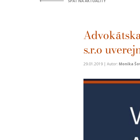
SPÄŤ NA AKTUALITY
Advokátsk
s.r.o uvere
29.01.2019 | Autor:
Monika Šo