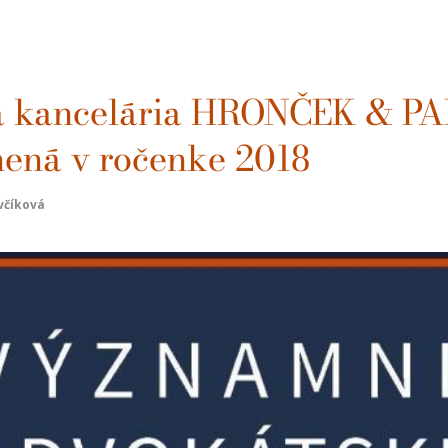
a kancelária HRONČEK & P
jnená v ročenke 2018
včíková