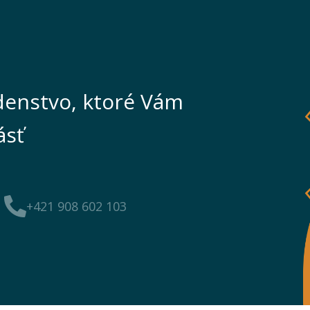
enstvo, ktoré Vám
ásť
+421 908 602 103