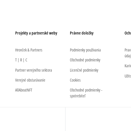
Projekty a partnerské weby
Právne doložky
Och
Hronček & Partners
Podmienky používania
Prav
údaj
T | R | C
Obchodné podmienky
Kari
Partner verejného sektora
Licenčné podmienky
Užit
Verejné obstarávanie
Cookies
AllAboutNFT
Obchodné podmienky -
spotrebiteľ