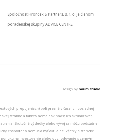
Spoločnosť Hronček & Partners, s. r. o. je členom
poradenskej skupiny ADVICE CENTRE
Design by
naum.studio
textových prepojeniach) boli presné v čase ich poslednej
ovej stránke a takisto nemá povinnosť ich aktualizovať.
patrenia. Skutočné výsledky alebo vývoj sa môžu podstatne
ický charakter a nemusia byť aktuálne. Všetky historické
bo ponuku na investovanie alebo obchodovanie s cennými