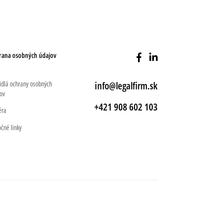
rana osobných údajov
idlá ochrany osobných
info@legalfirm.sk
ov
+421 908 602 103
éra
očné linky