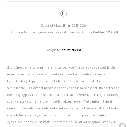
©
Copyright LegalFirm 2013-2026
Táto stránka bola vygenerovaná redakčným systémom
RedSys.CMS 2.0
.
Design by
naum.studio
Spoločnosť vynaložila primeranú starostlivosť na to, aby zabezpečila, že
informácie uvedené na tejto webovej stránke (nie informácie na
hypertextových prepojeniach) boli presné v čase ich poslednej
aktualizácie. Spoločnosť nenesie zodpovednosť za presnosť, úplnosť alebo
dôsledky vyplývajúce z používania informácií uvedených na tejto webovej
stránke a takisto nemá povinnosť ich aktualizovať. Tieto informácie si
nemožno vykladať ako rady alebo odporúčania, na ktorých základe by ste
mali alebo nemali vykonávať rozhodnutia alebo opatrenia. Skutočné
výsledky alebo vývoj sa môžu podstatne odlišovať od prognóz, stanovísk