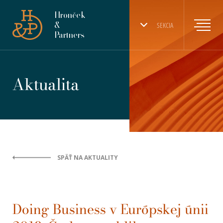
Hronček
&
SEKCIA
Partners
Aktualita
SPÄŤ NA AKTUALITY
Doing Business v Európskej únii