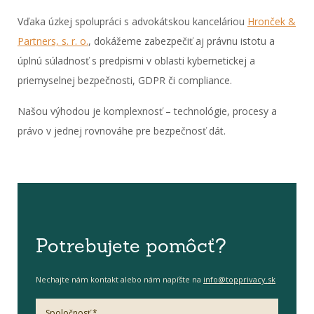
Vďaka úzkej spolupráci s advokátskou kanceláriou
Hronček &
Partners, s. r. o.
, dokážeme zabezpečiť aj právnu istotu a
úplnú súladnosť s predpismi v oblasti kybernetickej a
priemyselnej bezpečnosti, GDPR či compliance.
Našou výhodou je komplexnosť – technológie, procesy a
právo v jednej rovnováhe pre bezpečnosť dát.
Potrebujete pomôcť?
Nechajte nám kontakt alebo nám napíšte na
info@topprivacy.sk