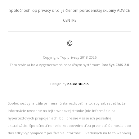
Spoločnosť Top privacy s.r.o. je členom poradenskej skupiny ADVICE
CENTRE
©
Copyright Top privacy 2018-2026
Táto stránka bola vygenerovaná redakčným systémom
RedSys.CMS 2.0
.
Design by
naum.studio
Spoločnosť vynaložila primeranú starostlivosť na to, aby zabezpečila, že
informácie uvedené na tejto webovej stránke (nie informácie na
hypertextových prepojeniach) boli presné v čase ich poslednej
aktualizácie. Spoločnosť nenesie zodpovednosť za presnosť, úplnosť alebo
dôsledky vyplývajúce z používania informácií uvedených na tejto webovej