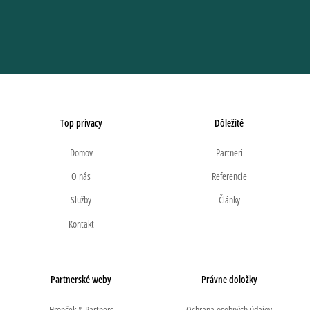
Top privacy
Dôležité
Domov
Partneri
O nás
Referencie
Služby
Články
Kontakt
Partnerské weby
Právne doložky
Hronček & Partners
Ochrana osobných údajov