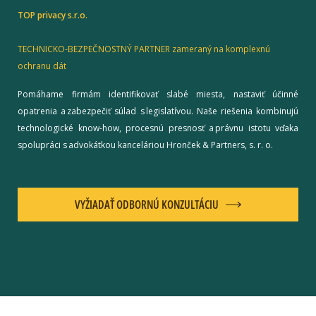
TOP privacy s.r.o.
TECHNICKO-BEZPEČNOSTNÝ PARTNER zameraný na komplexnú
ochranu dát
Pomáhame firmám identifikovať slabé miesta, nastaviť účinné
opatrenia a zabezpečiť súlad s legislatívou. Naše riešenia kombinujú
technologické know-how, procesnú presnosť a právnu istotu vďaka
spolupráci s advokátkou kanceláriou Hronček & Partners, s. r. o.
VYŽIADAŤ ODBORNÚ KONZULTÁCIU