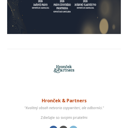
Hronček & Partners
"Kvalitný obsah netvoria copywriteri, ale odborníci."
Zdieľajte so svojimi priateľmi