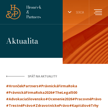
Hronček
&
SEKCIA
Partners
Aktualita
SPÄŤ NA AKTUALITY
#HrončekPartners
#PrávnickáFirmaRoka
#PrávnickáFirmaRoka2026
#TheLegal500
#AdvokaciaSlovensko
#Ocenenie2026
#PracovnéPrávo
#TrestnéPrávo
#ZdravotníckePrávo
#KapitálovéTrhy