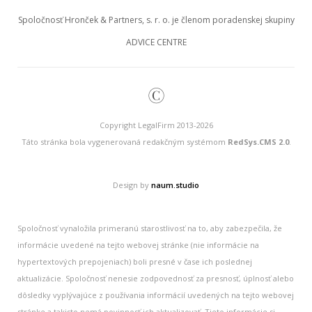
Spoločnosť Hronček & Partners, s. r. o. je členom poradenskej skupiny
ADVICE CENTRE
©
Copyright LegalFirm 2013-2026
Táto stránka bola vygenerovaná redakčným systémom
RedSys.CMS 2.0
.
Design by
naum.studio
Spoločnosť vynaložila primeranú starostlivosť na to, aby zabezpečila, že
informácie uvedené na tejto webovej stránke (nie informácie na
hypertextových prepojeniach) boli presné v čase ich poslednej
aktualizácie. Spoločnosť nenesie zodpovednosť za presnosť, úplnosť alebo
dôsledky vyplývajúce z používania informácií uvedených na tejto webovej
stránke a takisto nemá povinnosť ich aktualizovať. Tieto informácie si