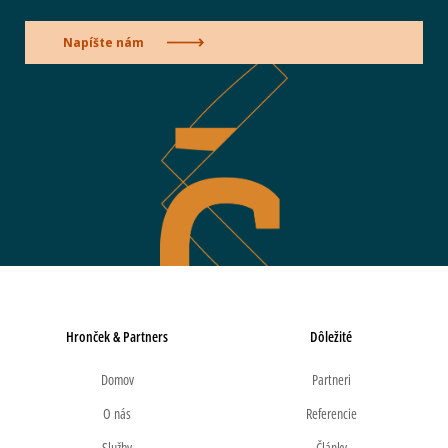
Napíšte nám
Hronček & Partners
Dôležité
Domov
Partneri
O nás
Referencie
Služby
Články