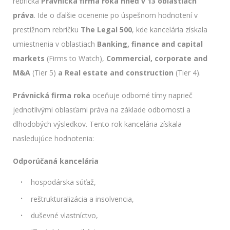
rebríčka
Právnická firma roka hneď v 13 oblastiach
práva
. Ide o ďalšie ocenenie po úspešnom hodnotení v
prestížnom rebríčku
The Legal 500
, kde kancelária získala
umiestnenia v oblastiach
Banking, finance and capital
markets
(Firms to Watch),
Commercial, corporate and
M&A
(Tier 5)
a Real estate and construction
(Tier 4).
Právnická firma roka
oceňuje odborné tímy naprieč
jednotlivými oblasťami práva na základe odbornosti a
dlhodobých výsledkov. Tento rok kancelária získala
nasledujúce hodnotenia:
Odporúčaná kancelária
hospodárska súťaž,
reštrukturalizácia a insolvencia,
duševné vlastníctvo,