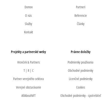
Domov
Partneri
O nás
Referencie
Služby
Články
Kontakt
Projekty a partnerské weby
Právne doložky
Hronček & Partners
Podmienky používania
T | R | C
Obchodné podmienky
Partner verejného sektora
Licenčné podmienky
Verejné obstarávanie
Cookies
AllAboutNFT
Obchodné podmienky - spotrebiteľ