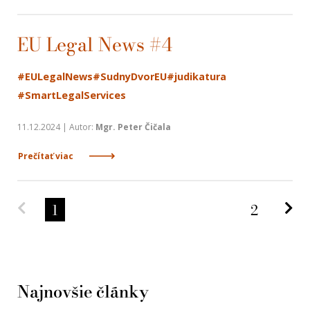
EU Legal News #4
#EULegalNews
#SudnyDvorEU
#judikatura
#SmartLegalServices
11.12.2024 | Autor:
Mgr. Peter Čičala
Prečítať viac
Predchádzajúca strana
Na
1
2
Najnovšie články