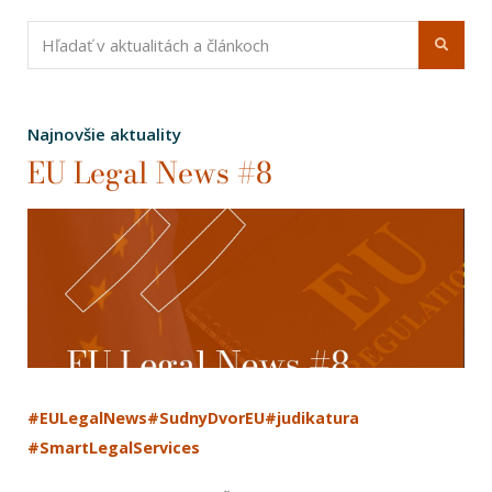
Najnovšie aktuality
EU Legal News #8
#EULegalNews
#SudnyDvorEU
#judikatura
#SmartLegalServices