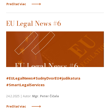
Prečítať viac
EU Legal News #6
#EULegalNews
#SudnyDvorEU
#judikatura
#SmartLegalServices
24.2.2025 | Autor:
Mgr. Peter Čičala
Prečítať viac