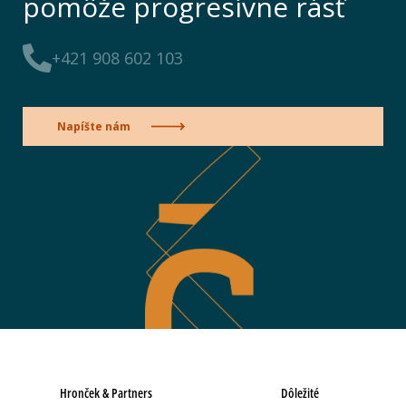
pomôže progresívne rásť
+421 908 602 103
Napíšte nám
Hronček & Partners
Dôležité