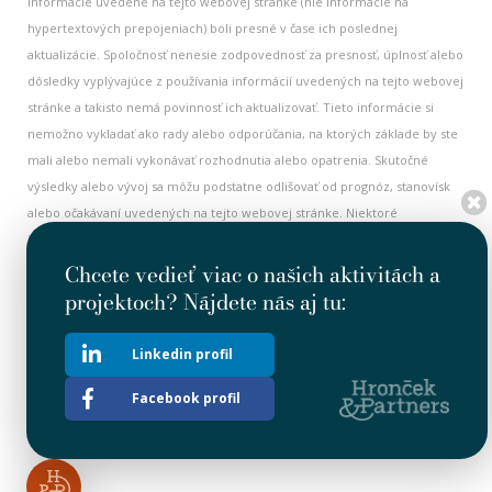
informácie uvedené na tejto webovej stránke (nie informácie na
hypertextových prepojeniach) boli presné v čase ich poslednej
aktualizácie. Spoločnosť nenesie zodpovednosť za presnosť, úplnosť alebo
dôsledky vyplývajúce z používania informácií uvedených na tejto webovej
stránke a takisto nemá povinnosť ich aktualizovať. Tieto informácie si
nemožno vykladať ako rady alebo odporúčania, na ktorých základe by ste
mali alebo nemali vykonávať rozhodnutia alebo opatrenia. Skutočné
výsledky alebo vývoj sa môžu podstatne odlišovať od prognóz, stanovísk
alebo očakávaní uvedených na tejto webovej stránke. Niektoré
informácie na tejto webovej stránke majú historický charakter a nemusia
byť aktuálne. Všetky historické informácie je nutné považovať za aktuálne
Chcete vedieť viac o našich aktivitách a
v dátume ich prvého zverejnenia. Nič na tejto webovej stránke si
projektoch? Nájdete nás aj tu:
nemožno vykladať ako výzvu alebo ponuku na investovanie alebo
obchodovanie s cennými papiermi Spoločnosti. Táto webová stránka
Linkedin profil
obsahuje aj hypertextové prepojenia na iné webové stránky. Spoločnosť
nemá pod kontrolou a nenesie žiadnu zodpovednosť za akékoľvek
Facebook profil
informácie alebo stanoviská uvedené na iných webových stránkach.