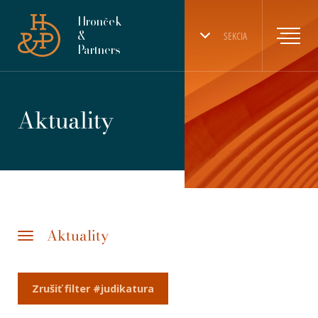
Hronček
&
SEKCIA
Partners
Aktuality
Aktuality
Zrušiť filter #judikatura