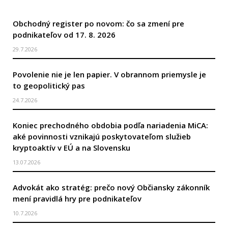
Obchodný register po novom: čo sa zmení pre
podnikateľov od 17. 8. 2026
29.7.2026
Povolenie nie je len papier. V obrannom priemysle je
to geopolitický pas
24.7.2026
Koniec prechodného obdobia podľa nariadenia MiCA:
aké povinnosti vznikajú poskytovateľom služieb
kryptoaktív v EÚ a na Slovensku
13.07.2026
Advokát ako stratég: prečo nový Občiansky zákonník
mení pravidlá hry pre podnikateľov
10.7.2026