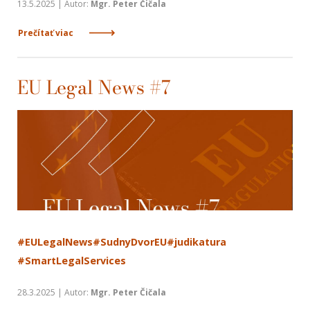
13.5.2025 | Autor:
Mgr. Peter Čičala
Prečítať viac
EU Legal News #7
#EULegalNews
#SudnyDvorEU
#judikatura
#SmartLegalServices
28.3.2025 | Autor:
Mgr. Peter Čičala