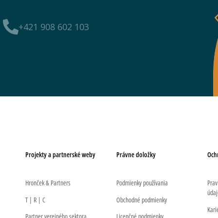
+421 908 602 103
Projekty a partnerské weby
Právne doložky
Och
Hronček & Partners
Podmienky používania
Prav
údaj
T | R | C
Obchodné podmienky
Kari
Partner verejného sektora
Licenčné podmienky