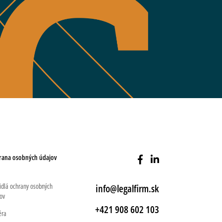
rana osobných údajov
idlá ochrany osobných
info@legalfirm.sk
ov
+421 908 602 103
éra