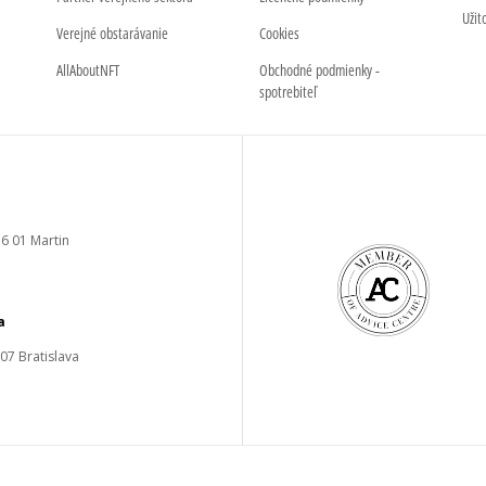
Užit
Verejné obstarávanie
Cookies
AllAboutNFT
Obchodné podmienky -
spotrebiteľ
6 01 Martin
a
 07 Bratislava