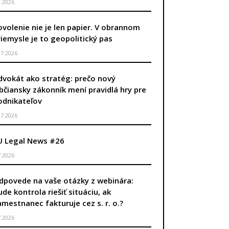
8.2026
ovolenie nie je len papier. V obrannom
riemysle je to geopolitický pas
.7.2026
dvokát ako stratég: prečo nový
bčiansky zákonník mení pravidlá hry pre
odnikateľov
.7.2026
U Legal News #26
7.2026
dpovede na vaše otázky z webinára:
ude kontrola riešiť situáciu, ak
amestnanec fakturuje cez s. r. o.?
7.2026