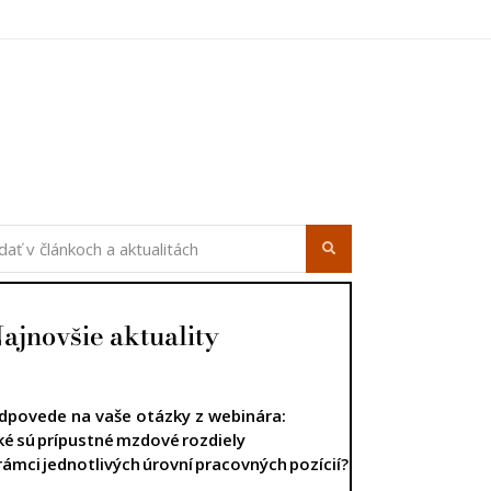
úca strana
ajnovšie aktuality
dpovede na vaše otázky z webinára:
ké sú prípustné mzdové rozdiely
 rámci jednotlivých úrovní pracovných pozícií?