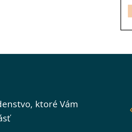
enstvo, ktoré Vám
ásť