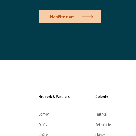
Napíšte nám
Hronček & Partners
Dôležité
Domov
Partneri
O nás
Referencie
Služby
Články