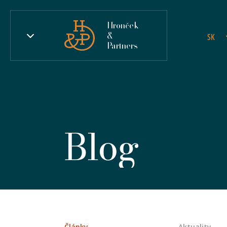
Hronček
&
SK
Partners
Blog
Články
Aktuality