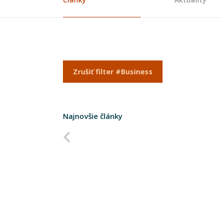
Zrušiť filter #Business
Najnovšie články
Predchádzajúca strana