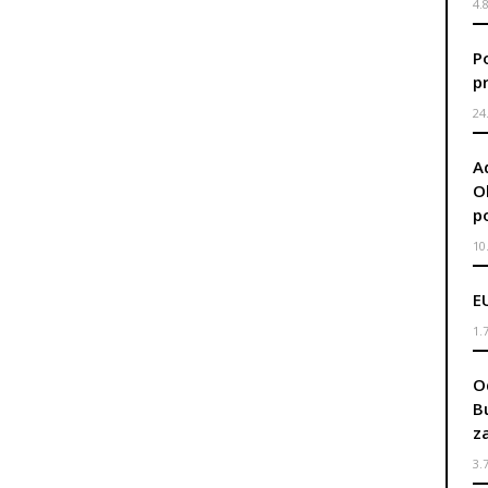
4.
P
p
24
A
O
p
10
E
1.
O
B
z
3.