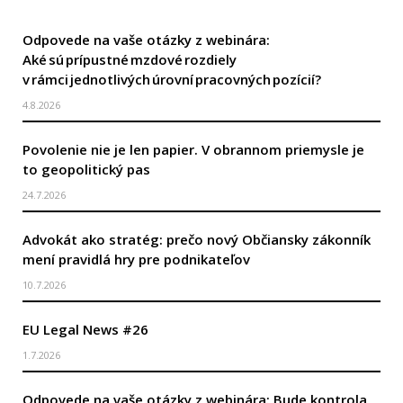
Odpovede na vaše otázky z webinára:
Aké sú prípustné mzdové rozdiely
v rámci jednotlivých úrovní pracovných pozícií?
4.8.2026
Povolenie nie je len papier. V obrannom priemysle je
to geopolitický pas
24.7.2026
Advokát ako stratég: prečo nový Občiansky zákonník
mení pravidlá hry pre podnikateľov
10.7.2026
EU Legal News #26
1.7.2026
Odpovede na vaše otázky z webinára: Bude kontrola