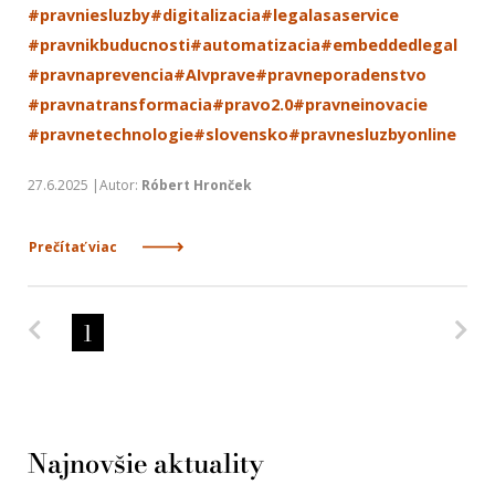
#pravniesluzby
#digitalizacia
#legalasaservice
#pravnikbuducnosti
#automatizacia
#embeddedlegal
#pravnaprevencia
#AIvprave
#pravneporadenstvo
#pravnatransformacia
#pravo2.0
#pravneinovacie
#pravnetechnologie
#slovensko
#pravnesluzbyonline
27.6.2025 |Autor:
Róbert Hronček
Prečítať viac
Predchádzajúca strana
Na
1
Najnovšie aktuality