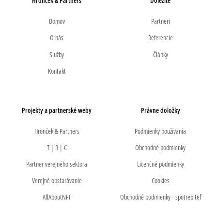
Hronček & Partners
Dôležité
Domov
Partneri
O nás
Referencie
Služby
Články
Kontakt
Projekty a partnerské weby
Právne doložky
Hronček & Partners
Podmienky používania
T | R | C
Obchodné podmienky
Partner verejného sektora
Licenčné podmienky
Verejné obstarávanie
Cookies
AllAboutNFT
Obchodné podmienky - spotrebiteľ