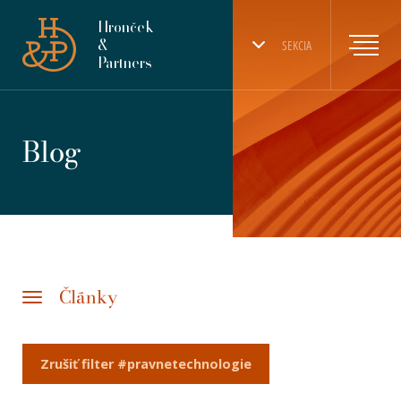
Hronček
&
SEKCIA
Partners
Blog
Články
Zrušiť filter #pravnetechnologie