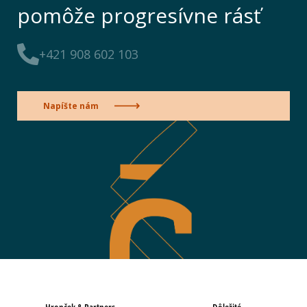
pomôže progresívne rásť
+421 908 602 103
Napíšte nám