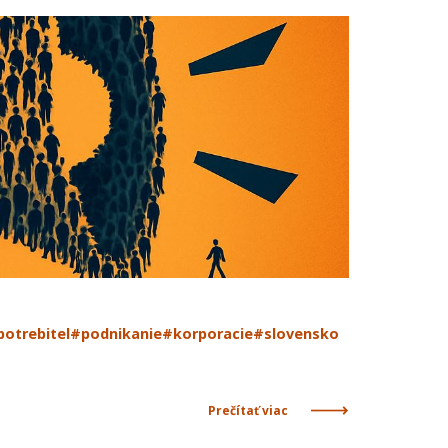
potrebitel
#podnikanie
#korporacie
#slovensko
Prečítať viac