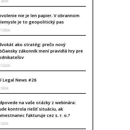
8.2026
ovolenie nie je len papier. V obrannom
riemysle je to geopolitický pas
.7.2026
dvokát ako stratég: prečo nový
bčiansky zákonník mení pravidlá hry pre
odnikateľov
.7.2026
U Legal News #26
7.2026
dpovede na vaše otázky z webinára:
ude kontrola riešiť situáciu, ak
amestnanec fakturuje cez s. r. o.?
7.2026