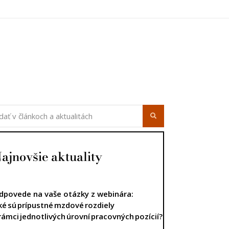
ajnovšie aktuality
dpovede na vaše otázky z webinára:
ké sú prípustné mzdové rozdiely
 rámci jednotlivých úrovní pracovných pozícií?