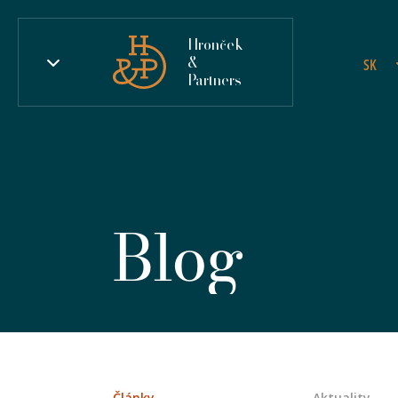
Hronček
&
SK
Partners
Blog
Články
Aktuality