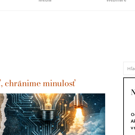
, chránime minulosť
N
O
A
v