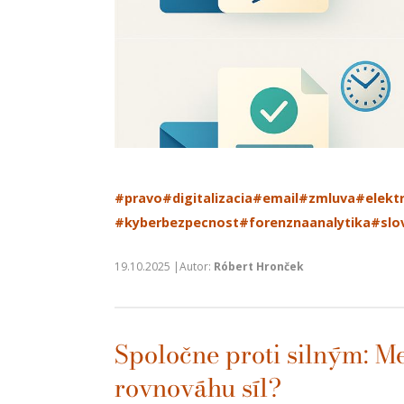
#pravo
#digitalizacia
#email
#zmluva
#elekt
#kyberbezpecnost
#forenznaanalytika
#slo
19.10.2025 |Autor:
Róbert Hronček
Spoločne proti silným: 
rovnováhu síl?