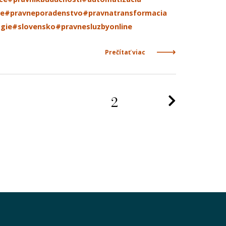
ve
#pravneporadenstvo
#pravnatransformacia
gie
#slovensko
#pravnesluzbyonline
Prečítať viac
Nasleduj
2