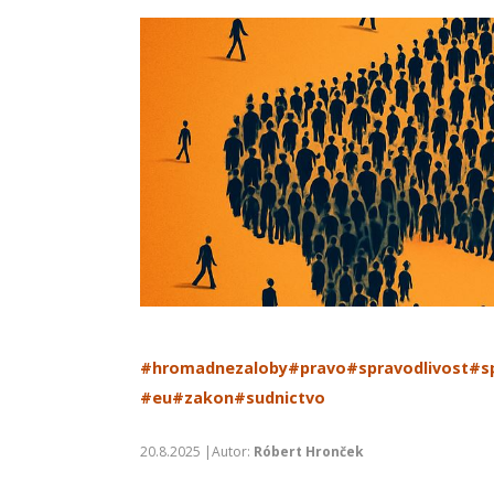
#hromadnezaloby
#pravo
#spravodlivost
#s
#eu
#zakon
#sudnictvo
20.8.2025 |Autor:
Róbert Hronček