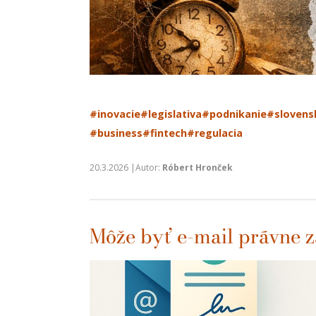
#inovacie
#legislativa
#podnikanie
#slovens
#business
#fintech
#regulacia
20.3.2026 |Autor:
Róbert Hronček
Môže byť e-mail právne 