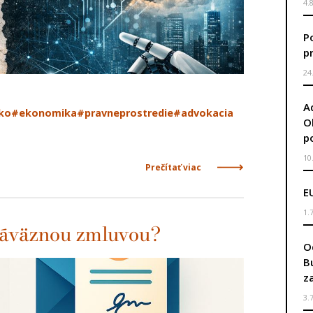
4.
P
p
24
A
ko
#ekonomika
#pravneprostredie
#advokacia
O
p
10
Prečítať viac
E
1.
záväznou zmluvou?
O
B
z
3.