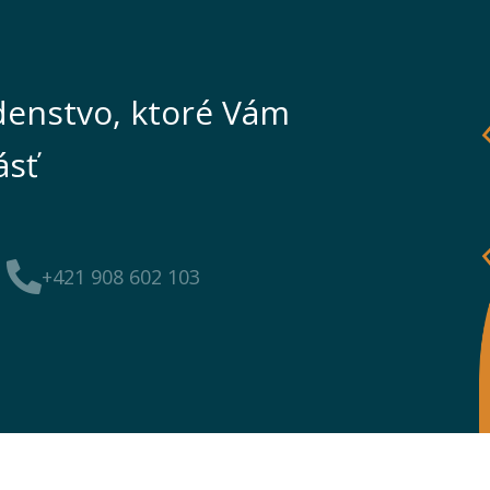
enstvo, ktoré Vám
ásť
+421 908 602 103