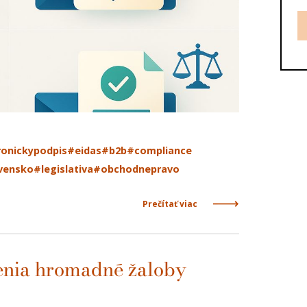
ronickypodpis
#eidas
#b2b
#compliance
vensko
#legislativa
#obchodnepravo
Prečítať viac
Menia hromadné žaloby