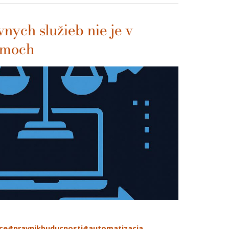
nych služieb nie je v
itmoch
ce
#pravnikbuducnosti
#automatizacia