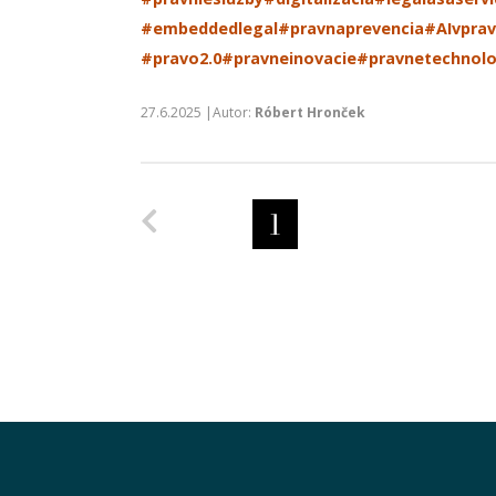
#embeddedlegal
#pravnaprevencia
#AIvpra
#pravo2.0
#pravneinovacie
#pravnetechnolo
27.6.2025 |Autor:
Róbert Hronček
Predchádzajúca strana
1