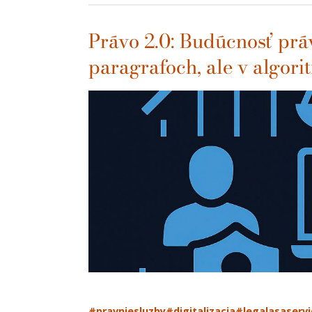
Právo 2.0: Budúcnosť práv
paragrafoch, ale v algor
#pravniesluzby
#digitalizacia
#legalasaservi