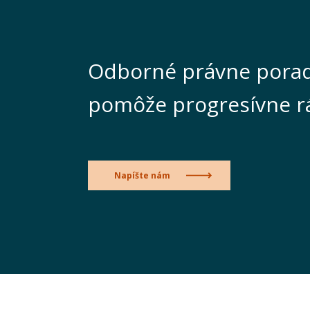
Odborné právne porad
pomôže progresívne r
Napíšte nám