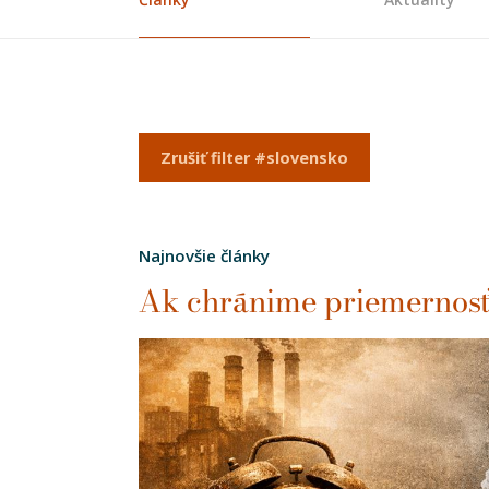
Zrušiť filter #slovensko
Najnovšie články
Ak chránime priemernosť