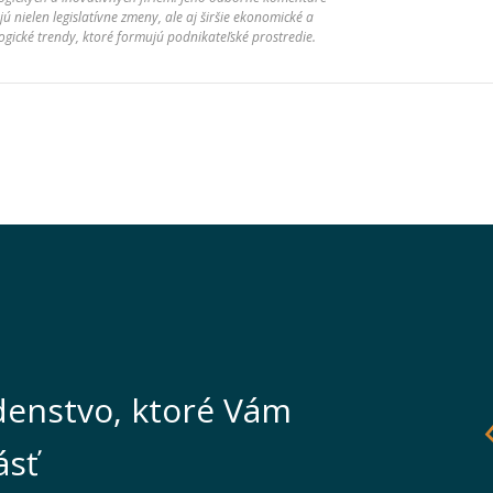
jú nielen legislatívne zmeny, ale aj širšie ekonomické a
ogické trendy, ktoré formujú podnikateľské prostredie.
enstvo, ktoré Vám
ásť