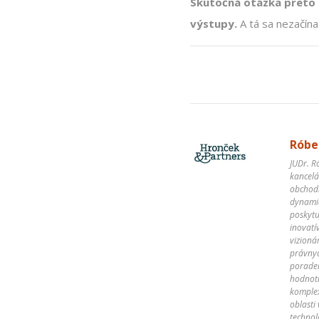
Skutočná otázka preto ni
výstupy.
A tá sa nezačína 
Róbe
JUDr. R
kancelá
obchodn
dynamic
poskytu
inovatí
vizioná
právnyc
poraden
hodnotn
komplex
oblasti
technol