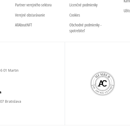
Kari
Partner verejného sektora
Licenčné podmienky
Užit
Verejné obstarávanie
Cookies
AllAboutNFT
Obchodné podmienky -
spotrebiteľ
6 01 Martin
a
 07 Bratislava