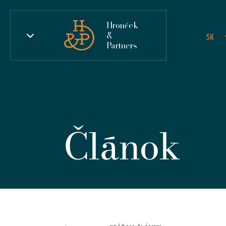
Hronček
&
SK
Partners
Článok