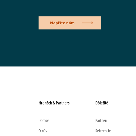
Napíšte nám
Hronček & Partners
Dôležité
Domov
Partneri
O nás
Referencie