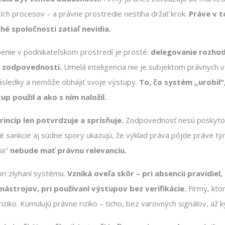
ích procesov – a právne prostredie nestíha držať krok.
Práve v 
hé spoločnosti zatiaľ nevidia.
enie v podnikateľskom prostredí je prosté:
delegovanie rozhod
 zodpovednosti.
Umelá inteligencia nie je subjektom právnych 
ásledky a nemôže obhájiť svoje výstupy.
To, čo systém „urobil"
up použil a ako s ním naložil.
incíp len potvrdzuje a sprísňuje.
Zodpovednosť nesú poskytova
é sankcie aj súdne spory ukazujú, že výklad práva pôjde práve
ia"
nebude mať právnu relevanciu.
ri zlyhaní systému.
Vzniká oveľa skôr – pri absencii pravidiel, 
nástrojov, pri používaní výstupov bez verifikácie.
Firmy, kto
iziko. Kumulujú právne riziko – ticho, bez varovných signálov, až 