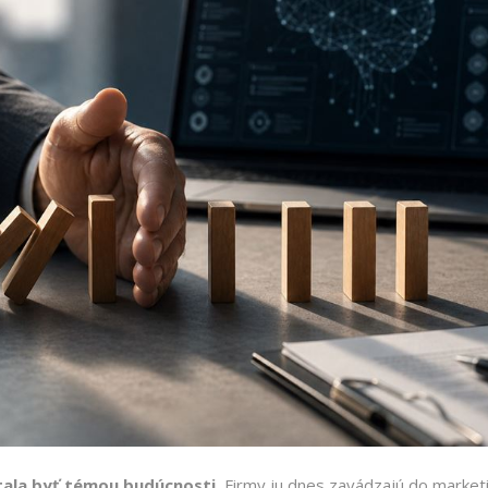
tala byť témou budúcnosti.
Firmy ju dnes zavádzajú do marketi