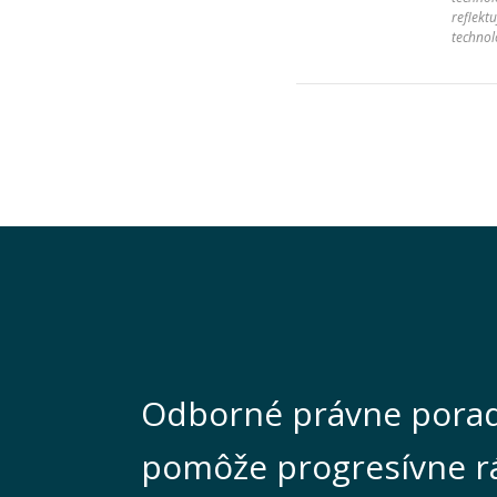
reflektu
technol
Odborné právne porad
pomôže progresívne r