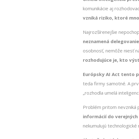
komunikácie aj rozhodovac
vzniká riziko, ktoré mno
Najrozšírenejšie nepochop
neznamená delegovanie
osobnosť, nemôže niesť n
rozhodujúce je, kto výst
Európsky AI Act tento pr
teda firmy samotné. A prv
„rozhodla umelá inteligenc
Problém pritom nevzniká p
informácií do verejných 
nekumulujú technologické r