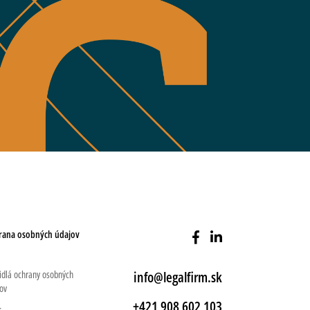
rana osobných údajov
idlá ochrany osobných
info@legalfirm.sk
ov
+421 908 602 103