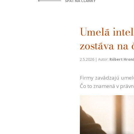
SPÄŤ NA ČLÁNKY
Umelá inte
zostáva na 
2.5.2026 | Autor:
Róbert Hron
Firmy zavádzajú umelú
Čo to znamená v právne