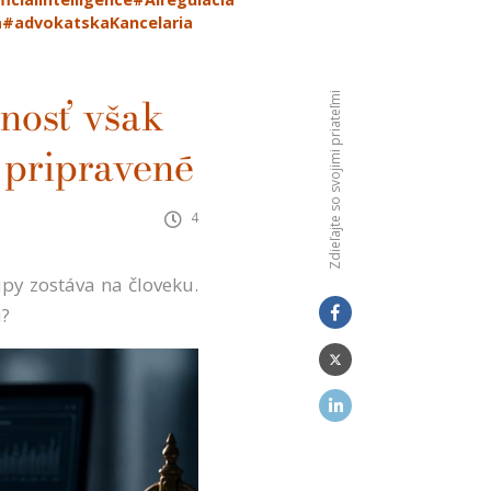
a
#advokatskaKancelaria
Zdieľajte so svojimi priateľmi
dnosť však
ú pripravené
4
py zostáva na človeku.
ú?