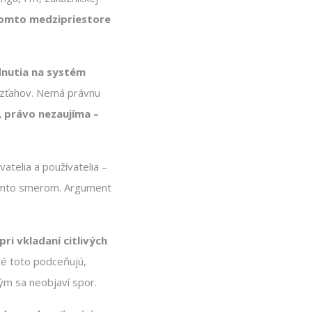
tomto medzipriestore
nutia na systém
vzťahov. Nemá právnu
, právo nezaujíma –
telia a používatelia –
 týmto smerom. Argument
pri vkladaní citlivých
ré toto podceňujú,
kým sa neobjaví spor.