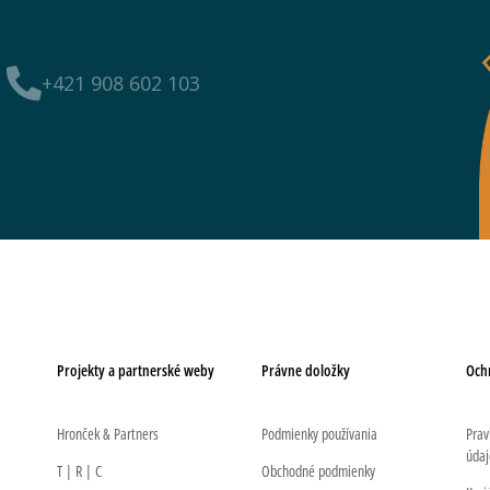
+421 908 602 103
Projekty a partnerské weby
Právne doložky
Och
Hronček & Partners
Podmienky používania
Prav
údaj
T | R | C
Obchodné podmienky