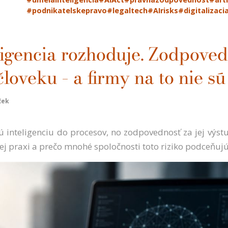
#podnikatelskepravo
#legaltech
#AIrisks
#digitalizaci
ligencia rozhoduje. Zodpove
človeku – a firmy na to nie s
ček
 inteligenciu do procesov, no zodpovednosť za jej výstu
j praxi a prečo mnohé spoločnosti toto riziko podceňuj