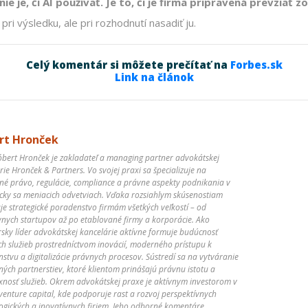
e je, či AI používať. Je to, či je firma pripravená prevziať 
pri výsledku, ale pri rozhodnutí nasadiť ju.
Celý komentár si môžete prečítať na
Forbes.sk
Link na článok
rt Hronček
óbert Hronček je zakladateľ a managing partner advokátskej
rie Hronček & Partners. Vo svojej praxi sa špecializuje na
é právo, regulácie, compliance a právne aspekty podnikania v
ky sa meniacich odvetviach. Vďaka rozsiahlym skúsenostiam
je strategické poradenstvo firmám všetkých veľkostí – od
vnych startupov až po etablované firmy a korporácie. Ako
rsky líder advokátskej kancelárie aktívne formuje budúcnosť
h služieb prostredníctvom inovácií, moderného prístupu k
stvu a digitalizácie právnych procesov. Sústredí sa na vytváranie
ých partnerstiev, ktoré klientom prinášajú právnu istotu a
nosť služieb. Okrem advokátskej praxe je aktívnym investorom v
 venture capital, kde podporuje rast a rozvoj perspektívnych
ogických a inovatívnych firiem. Jeho odborné komentáre