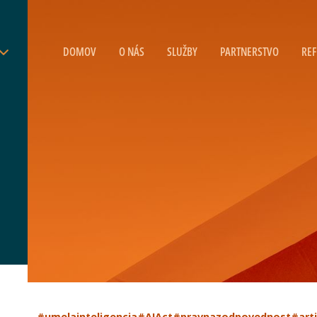
DOMOV
O NÁS
SLUŽBY
PARTNERSTVO
REF
#umelainteligencia
#AIAct
#pravnazodpovednost
#arti