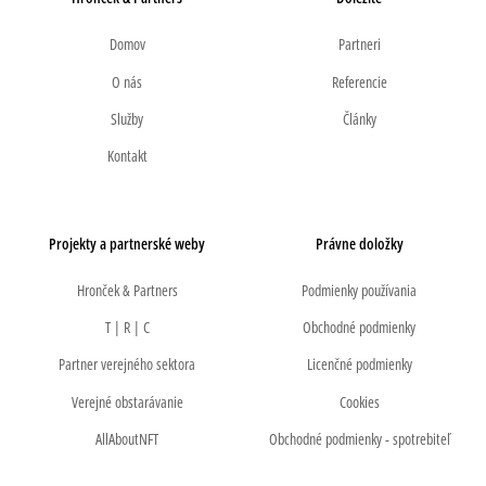
Domov
Partneri
O nás
Referencie
Služby
Články
Kontakt
Projekty a partnerské weby
Právne doložky
Hronček & Partners
Podmienky používania
T | R | C
Obchodné podmienky
Partner verejného sektora
Licenčné podmienky
Verejné obstarávanie
Cookies
AllAboutNFT
Obchodné podmienky - spotrebiteľ