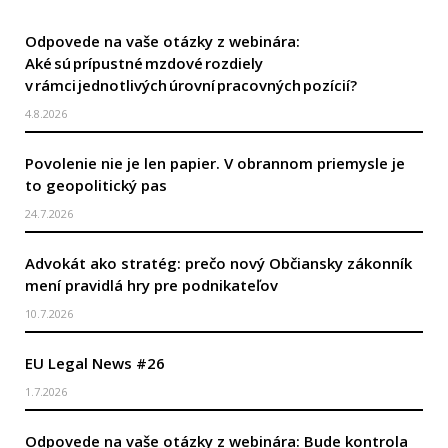
Odpovede na vaše otázky z webinára:
Aké sú prípustné mzdové rozdiely
v rámci jednotlivých úrovní pracovných pozícií?
4.8.2026
Povolenie nie je len papier. V obrannom priemysle je
to geopolitický pas
24.7.2026
Advokát ako stratég: prečo nový Občiansky zákonník
mení pravidlá hry pre podnikateľov
10.7.2026
EU Legal News #26
1.7.2026
Odpovede na vaše otázky z webinára: Bude kontrola