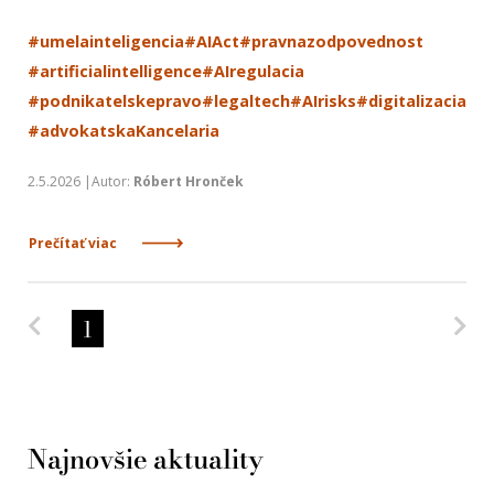
#umelainteligencia
#AIAct
#pravnazodpovednost
#artificialintelligence
#AIregulacia
#podnikatelskepravo
#legaltech
#AIrisks
#digitalizacia
#advokatskaKancelaria
2.5.2026 |Autor:
Róbert Hronček
Prečítať viac
Predchádzajúca strana
Na
1
Najnovšie aktuality