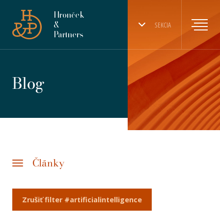
Hronček
&
SEKCIA
Partners
Blog
Články
Zrušiť filter #artificialintelligence