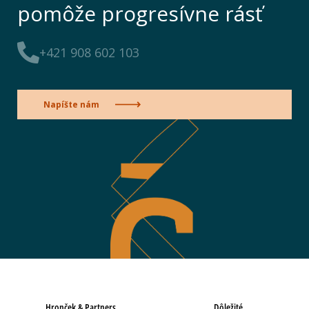
pomôže progresívne rásť
+421 908 602 103
Napíšte nám
Hronček & Partners
Dôležité