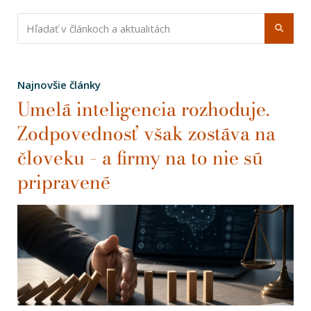
Najnovšie články
Umelá inteligencia rozhoduje.
Zodpovednosť však zostáva na
človeku – a firmy na to nie sú
pripravené