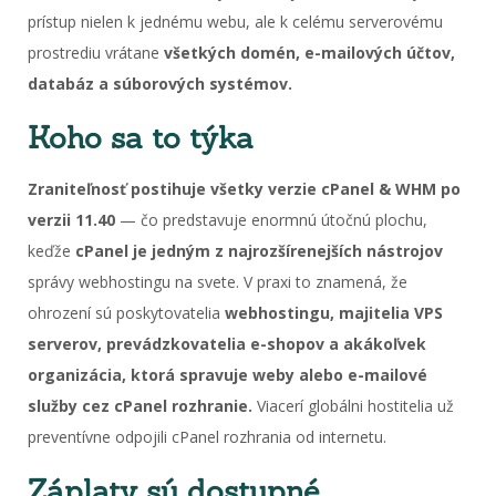
prístup nielen k jednému webu, ale k celému serverovému
prostrediu vrátane
všetkých domén, e-mailových účtov,
databáz a súborových systémov.
Koho sa to týka
Zraniteľnosť postihuje všetky verzie cPanel & WHM po
verzii 11.40
— čo predstavuje enormnú útočnú plochu,
keďže
cPanel je jedným z najrozšírenejších nástrojov
správy webhostingu na svete. V praxi to znamená, že
ohrození sú poskytovatelia
webhostingu, majitelia VPS
serverov, prevádzkovatelia e-shopov a akákoľvek
organizácia, ktorá spravuje weby alebo e-mailové
služby cez cPanel rozhranie.
Viacerí globálni hostitelia už
preventívne odpojili cPanel rozhrania od internetu.
Záplaty sú dostupné,