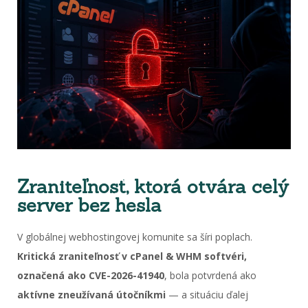
Zraniteľnosť, ktorá otvára celý
server bez hesla
V globálnej webhostingovej komunite sa šíri poplach.
Kritická zraniteľnosť v cPanel & WHM softvéri,
označená ako CVE-2026-41940
, bola potvrdená ako
aktívne zneužívaná útočníkmi
— a situáciu ďalej