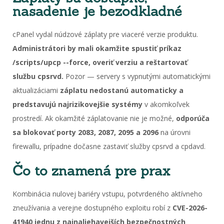
nasadenie je bezodkladné
cPanel vydal núdzové záplaty pre viaceré verzie produktu.
Administrátori by mali okamžite spustiť príkaz
/scripts/upcp --force, overiť verziu a reštartovať
službu cpsrvd.
Pozor — servery s vypnutými automatickými
aktualizáciami
záplatu nedostanú automaticky a
predstavujú najrizikovejšie systémy
v akomkoľvek
prostredí. Ak okamžité záplatovanie nie je možné,
odporúča
sa blokovať porty 2083, 2087, 2095 a 2096
na úrovni
firewallu, prípadne dočasne zastaviť služby cpsrvd a cpdavd.
Čo to znamená pre prax
Kombinácia nulovej bariéry vstupu, potvrdeného aktívneho
zneužívania a verejne dostupného exploitu robí z
CVE-2026-
41940 jednu z najnaliehavejších bezpečnostných