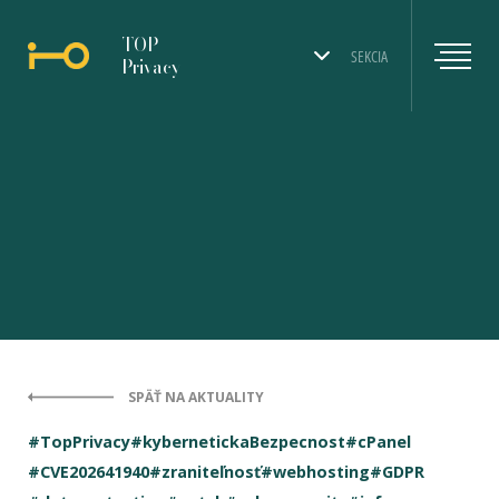
TOP
SEKCIA
Privacy
SPÄŤ NA AKTUALITY
#TopPrivacy
#kybernetickaBezpecnost
#cPanel
#CVE202641940
#zraniteľnosť
#webhosting
#GDPR