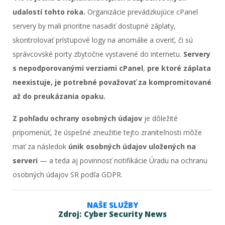
udalostí tohto roka.
Organizácie prevádzkujúce cPanel
servery by mali prioritne nasadiť dostupné záplaty,
skontrolovať prístupové logy na anomálie a overiť, či sú
správcovské porty zbytočne vystavené do internetu.
Servery
s nepodporovanými verziami cPanel
,
pre ktoré záplata
neexistuje, je potrebné považovať za kompromitované
až do preukázania opaku.
Z pohľadu ochrany osobných údajov
je dôležité
pripomenúť, že úspešné zneužitie tejto zraniteľnosti môže
mať za následok
únik osobných údajov uložených na
serveri
— a teda aj povinnosť notifikácie Úradu na ochranu
osobných údajov SR podľa GDPR.
NAŠE SLUŽBY
Zdroj: Cyber Security News