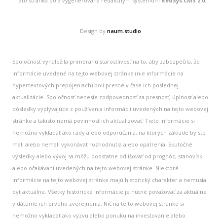
Táto stránka bola vygenerovaná redakčným systémom
RedSys.CMS 2.0
.
Design by
naum.studio
Spoločnosť vynaložila primeranú starostlivosť na to, aby zabezpečila, že
informácie uvedené na tejto webovej stránke (nie informácie na
hypertextových prepojeniach) boli presné v čase ich poslednej
aktualizácie. Spoločnosť nenesie zodpovednosť za presnosť, úplnosť alebo
dôsledky vyplývajúce z používania informácií uvedených na tejto webovej
stránke a takisto nemá povinnosť ich aktualizovať. Tieto informácie si
nemožno vykladať ako rady alebo odporúčania, na ktorých základe by ste
mali alebo nemali vykonávať rozhodnutia alebo opatrenia. Skutočné
výsledky alebo vývoj sa môžu podstatne odlišovať od prognóz, stanovísk
alebo očakávaní uvedených na tejto webovej stránke. Niektoré
informácie na tejto webovej stránke majú historický charakter a nemusia
byť aktuálne. Všetky historické informácie je nutné považovať za aktuálne
v dátume ich prvého zverejnenia. Nič na tejto webovej stránke si
nemožno vykladať ako výzvu alebo ponuku na investovanie alebo