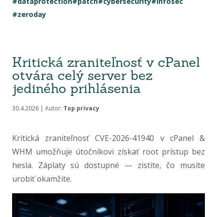
#dataprotection
#patch
#cybersecurity
#infosec
#zeroday
Kritická zraniteľnosť v cPanel
otvára celý server bez
jediného prihlásenia
30.4.2026 | Autor:
Top privacy
Kritická zraniteľnosť CVE-2026-41940 v cPanel &
WHM umožňuje útočníkovi získať root prístup bez
hesla. Záplaty sú dostupné — zistite, čo musíte
urobiť okamžite.