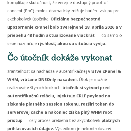
komplikuje skutočnosť, že verejne dostupný proof-of-
concept (PoC) exploit dramaticky znižuje bariéru vstupu pre
akéhokoľvek útočníka.
Oficiálne bezpečnostné
upozornenie cPanel bolo zverejnené 28. apríla 2026 a v
priebehu 48 hodín aktualizované viackrát
— čo samo o
sebe naznačuje
rýchlosť, akou sa situácia vyvíja.
Čo útočník dokáže vykonať
zraniteľnosť sa nachádza v autentifikačnej
vrstve cPanel &
WHM, vrátane DNSOnly nasadení.
Útok je možné
realizovať v štyroch krokoch:
útočník si vytvorí pred-
autentifikačnú reláciu, injektuje CRLF payload na
získanie platného session tokenu, rozšíri token do
serverovej cache a nakoniec získa plný WHM root
prístup
— celý proces prebieha bez akýchkoľvek
platných
prihlasovacích údajov.
Výsledkom je nekontrolovaný