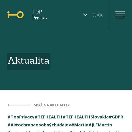
TOP
SEKCIA
Privacy
Aktualita
SPÄŤ NA AKTUALITY
#TopPrivacy
#TEFHEALTH
#TEFHEALTHSlovakia
#GDPR
#AI
#ochranaosobnýchúdajov
#Martin
#JLFMartin