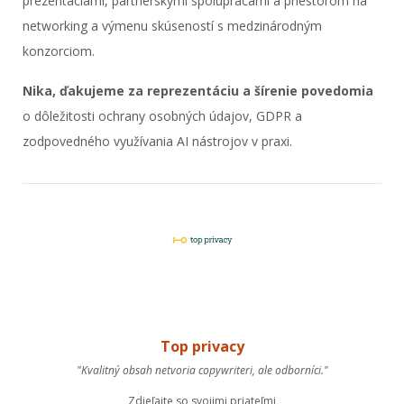
prezentáciami, partnerskými spoluprácami a priestorom na
networking a výmenu skúseností s medzinárodným
konzorciom.
Nika, ďakujeme za reprezentáciu a šírenie povedomia
o dôležitosti ochrany osobných údajov, GDPR a
zodpovedného využívania AI nástrojov v praxi.
Top privacy
"Kvalitný obsah netvoria copywriteri, ale odborníci."
Zdieľajte so svojimi priateľmi