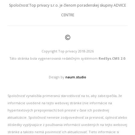
Spoločnosť Top privacy s.r.o. je členom poradenskej skupiny ADVICE
CENTRE
©
Copyright Top privacy 2018-2026
Táto stránka bola vygenerovaná redakčným systémom
RedSys.CMS 2.0
.
Design by
naum.studio
Spoločnosť vynaložila primeranú starostlivosť na to, aby zabezpečila, že
informácie uvedené na tejto webovej stránke (nie informácie na
hypertextových prepojeniach) boli presné v čase ich poslednej
aktualizácie. Spoločnosť nenesie zodpovednosť za presnosť, úplnosť alebo
dôsledky vyplývajúce z používania informácií uvedených na tejto webovej
stránke a takisto nemá povinnosť ich aktualizovať. Tieto informácie si