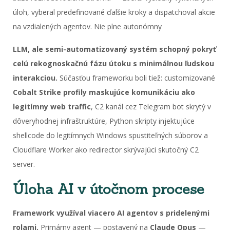
úloh, vyberаl predefinované ďalšie kroky a dispatchoval akcie
na vzdialených agentov. Nie plne autonómny
LLM, ale semi-automatizovaný systém schopný pokryť
celú rekognoskačnú fázu útoku s minimálnou ľudskou
interakciou.
Súčasťou frameworku boli tiež: customizované
Cobalt Strike profily maskujúce komunikáciu ako
legitímny web traffic
, C2 kanál cez Telegram bot skrytý v
dôveryhodnej infraštruktúre, Python skripty injektujúce
shellcode do legitímnych Windows spustiteľných súborov a
Cloudflare Worker ako redirector skrývajúci skutočný C2
server.
Úloha AI v útočnom procese
Framework využíval viacero AI agentov s pridelenými
rolami.
Primárny agent — postavený na
Claude Opus
—