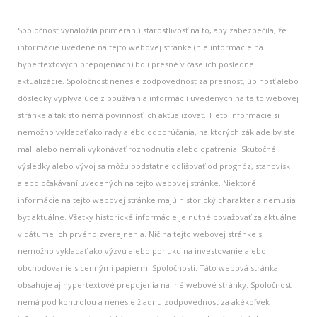
Spoločnosť vynaložila primeranú starostlivosť na to, aby zabezpečila, že
informácie uvedené na tejto webovej stránke (nie informácie na
hypertextových prepojeniach) boli presné v čase ich poslednej
aktualizácie. Spoločnosť nenesie zodpovednosť za presnosť, úplnosť alebo
dôsledky vyplývajúce z používania informácií uvedených na tejto webovej
stránke a takisto nemá povinnosť ich aktualizovať. Tieto informácie si
nemožno vykladať ako rady alebo odporúčania, na ktorých základe by ste
mali alebo nemali vykonávať rozhodnutia alebo opatrenia. Skutočné
výsledky alebo vývoj sa môžu podstatne odlišovať od prognóz, stanovísk
alebo očakávaní uvedených na tejto webovej stránke. Niektoré
informácie na tejto webovej stránke majú historický charakter a nemusia
byť aktuálne. Všetky historické informácie je nutné považovať za aktuálne
v dátume ich prvého zverejnenia. Nič na tejto webovej stránke si
nemožno vykladať ako výzvu alebo ponuku na investovanie alebo
obchodovanie s cennými papiermi Spoločnosti. Táto webová stránka
obsahuje aj hypertextové prepojenia na iné webové stránky. Spoločnosť
nemá pod kontrolou a nenesie žiadnu zodpovednosť za akékoľvek