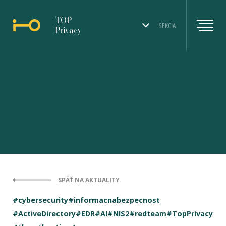
TOP
SEKCIA
Privacy
SPÄŤ NA AKTUALITY
#cybersecurity
#informacnabezpecnost
#ActiveDirectory
#EDR
#AI
#NIS2
#redteam
#TopPrivacy