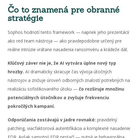
Čo to znamená pre obranné
stratégie
Sophos hodnotí tento framework — napriek jeho prezentácii
ako red team nástroja — ako pravdepodobne určený pre
reálne intrúzie vrátane nasadenia ransomvéru a krádeže dát.
Kľúčový záver nie je, že AI vytvára úplne nový typ
hrozby.
AI dramaticky skracuje čas vývoja útočných
nástrojov a znižuje úroveň odborných znalostí potrebných na
realizáciu sofistikovaného útoku —
čo rozširuje množinu
potenciálnych útočníkov a zvyšuje frekvenciu
pokročilých kampaní.
Odporúčania zostávajú v jadre rovnaké:
pravidelný
patching, viacfaktorová autentifikácia a komplexné nasadenie
EDR. Avšak samotný EDR nestačí — nutná je behaviorálna