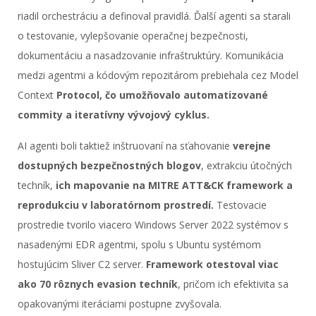
riadil orchestráciu a definoval pravidlá. Ďalší agenti sa starali
o testovanie, vylepšovanie operačnej bezpečnosti,
dokumentáciu a nasadzovanie infraštruktúry. Komunikácia
medzi agentmi a kódovým repozitárom prebiehala cez Model
Context
Protocol, čo umožňovalo automatizované
commity a iteratívny vývojový cyklus.
AI agenti boli taktiež inštruovaní na sťahovanie
verejne
dostupných bezpečnostných blogov
, extrakciu útočných
techník,
ich mapovanie na MITRE ATT&CK framework a
reprodukciu v laboratórnom prostredí.
Testovacie
prostredie tvorilo viacero Windows Server 2022 systémov s
nasadenými EDR agentmi, spolu s Ubuntu systémom
hostujúcim Sliver C2 server.
Framework otestoval viac
ako 70 rôznych evasion techník
, pričom ich efektivita sa
opakovanými iteráciami postupne zvyšovala.