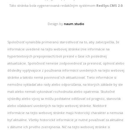
Táto stránka bola vygenerovaná redakčným systémom
RedSys.CMS 2.0
.
Design by
naum.studio
Spoločnosť vynaložila primeranú starostlivosť na to, aby zabezpečila, že
informácie uvedené na tejto webovej stránke (nie informácie na
hypertextových prepojeniach) boli presné v čase ich poslednej
aktualizácie. Spoločnosť nenesie zodpovednosť za presnosť, úplnosť alebo
dôsledky vyplývajúce z používania informácií uvedených na tejto webovej
stránke a takisto nemá povinnosť ich aktualizovať. Tieto informácie si
nemožno vykladať ako rady alebo odporúčania, na ktorých základe by ste
mali alebo nemali vykonávať rozhodnutia alebo opatrenia. Skutočné
výsledky alebo vývoj sa môžu podstatne odlišovať od prognóz, stanovísk
alebo očakávaní uvedených na tejto webovej stránke. Niektoré
informácie na tejto webovej stránke majú historický charakter a nemusia
byť aktuálne. Všetky historické informácie je nutné považovať za aktuálne
v dátume ich prvého zverejnenia. Nič na tejto webovej stránke si