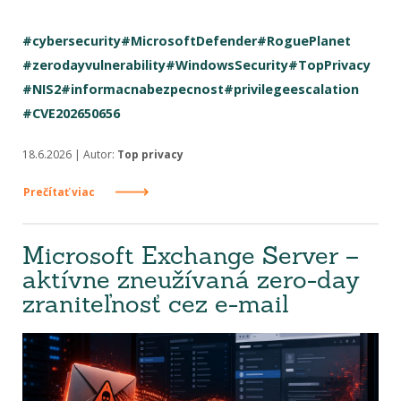
#cybersecurity
#MicrosoftDefender
#RoguePlanet
#zerodayvulnerability
#WindowsSecurity
#TopPrivacy
#NIS2
#informacnabezpecnost
#privilegeescalation
#CVE202650656
18.6.2026 | Autor:
Top privacy
Prečítať viac
Microsoft Exchange Server –
aktívne zneužívaná zero-day
zraniteľnosť cez e-mail