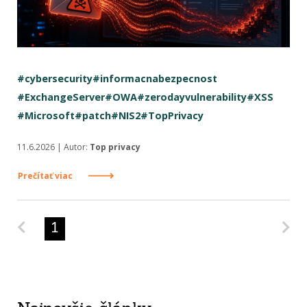
#cybersecurity
#informacnabezpecnost
#ExchangeServer
#OWA
#zerodayvulnerability
#XSS
#Microsoft
#patch
#NIS2
#TopPrivacy
11.6.2026 | Autor:
Top privacy
Prečítať viac
Predchádzajúca strana
Na
1