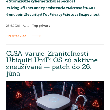
#Storm2603
#kybernetickaBezpecnost
#LivingOffTheLand
#persistencia
#MicrosoftDART
#endpointSecurity
#TopPrivacy
#sietovaBezpecnost
25.6.2026 | Autor:
Top privacy
Prečítať viac
CISA varuje: Zraniteľnosti
Ubiquiti UniFi OS sú aktívne
zneužívané — patch do 26.
júna