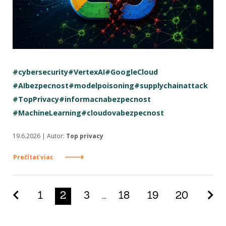
#cybersecurity
#VertexAI
#GoogleCloud
#AIbezpecnost
#modelpoisoning
#supplychainattack
#TopPrivacy
#informacnabezpecnost
#MachineLearning
#cloudovabezpecnost
19.6.2026 | Autor:
Top privacy
Prečítať viac
Predchádzajúca strana
Na
1
2
3
...
18
19
20