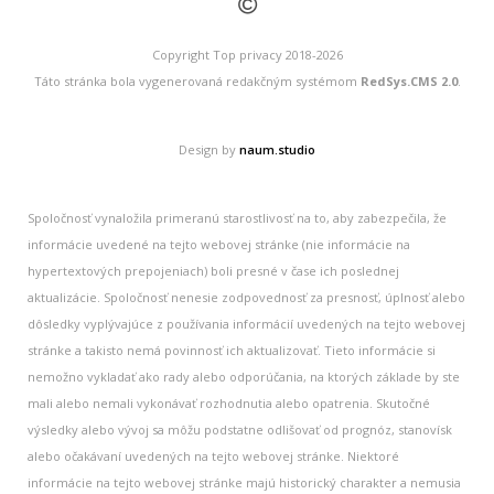
©
Copyright Top privacy 2018-2026
Táto stránka bola vygenerovaná redakčným systémom
RedSys.CMS 2.0
.
Design by
naum.studio
Spoločnosť vynaložila primeranú starostlivosť na to, aby zabezpečila, že
informácie uvedené na tejto webovej stránke (nie informácie na
hypertextových prepojeniach) boli presné v čase ich poslednej
aktualizácie. Spoločnosť nenesie zodpovednosť za presnosť, úplnosť alebo
dôsledky vyplývajúce z používania informácií uvedených na tejto webovej
stránke a takisto nemá povinnosť ich aktualizovať. Tieto informácie si
nemožno vykladať ako rady alebo odporúčania, na ktorých základe by ste
mali alebo nemali vykonávať rozhodnutia alebo opatrenia. Skutočné
výsledky alebo vývoj sa môžu podstatne odlišovať od prognóz, stanovísk
alebo očakávaní uvedených na tejto webovej stránke. Niektoré
informácie na tejto webovej stránke majú historický charakter a nemusia