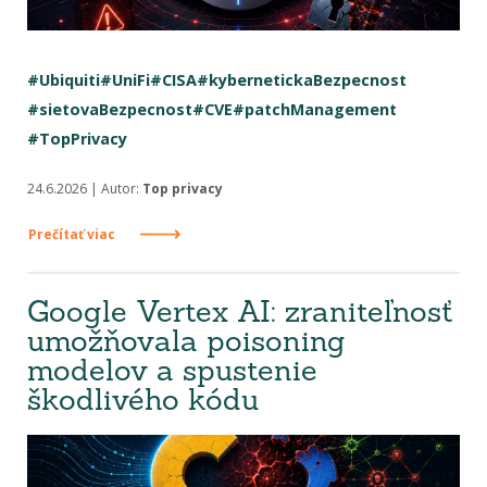
#Ubiquiti
#UniFi
#CISA
#kybernetickaBezpecnost
#sietovaBezpecnost
#CVE
#patchManagement
#TopPrivacy
24.6.2026 | Autor:
Top privacy
Prečítať viac
Google Vertex AI: zraniteľnosť
umožňovala poisoning
modelov a spustenie
škodlivého kódu